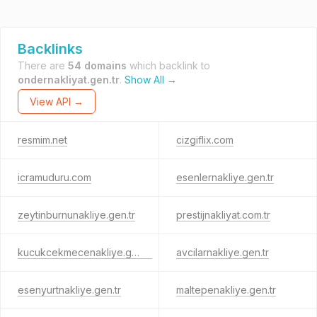
Backlinks
There are
54 domains
which backlink to
ondernakliyat.gen.tr
.
Show All →
View API →
resmim.net
cizgiflix.com
icramuduru.com
esenlernakliye.gen.tr
zeytinburnunakliye.gen.tr
prestijnakliyat.com.tr
kucukcekmecenakliye.gen.tr
avcilarnakliye.gen.tr
esenyurtnakliye.gen.tr
maltepenakliye.gen.tr