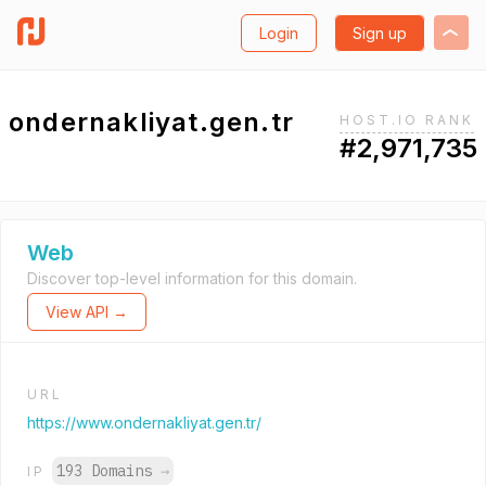
Login
Sign up
ondernakliyat.gen.tr
HOST.IO RANK
#2,971,735
Web
Discover top-level information for this domain.
View API →
URL
https://www.ondernakliyat.gen.tr/
193 Domains
→
IP