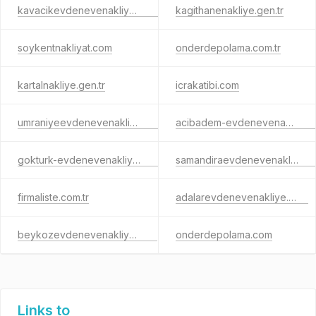
kavacikevdenevenakliyat.com
kagithanenakliye.gen.tr
soykentnakliyat.com
onderdepolama.com.tr
kartalnakliye.gen.tr
icrakatibi.com
umraniyeevdenevenakliyati.com
acibadem-evdenevenakliyat.com
gokturk-evdenevenakliyat.com
samandiraevdenevenakliyat.com
firmaliste.com.tr
adalarevdenevenakliye.com
beykozevdenevenakliye.com
onderdepolama.com
Links to