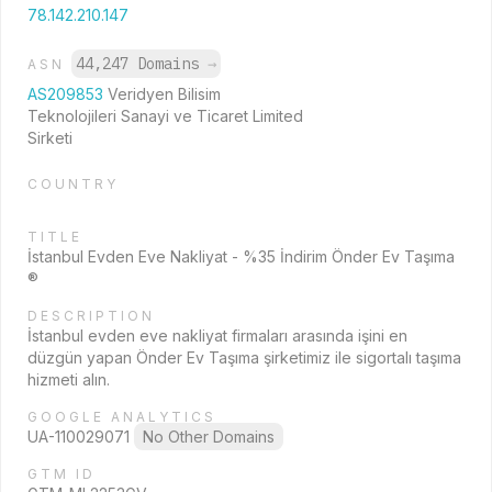
78.142.210.147
44,247 Domains
→
ASN
AS209853
Veridyen Bilisim
Teknolojileri Sanayi ve Ticaret Limited
Sirketi
COUNTRY
TITLE
İstanbul Evden Eve Nakliyat - %35 İndirim Önder Ev Taşıma
®
DESCRIPTION
İstanbul evden eve nakliyat firmaları arasında işini en
düzgün yapan Önder Ev Taşıma şirketimiz ile sigortalı taşıma
hizmeti alın.
GOOGLE ANALYTICS
UA-110029071
No Other Domains
GTM ID