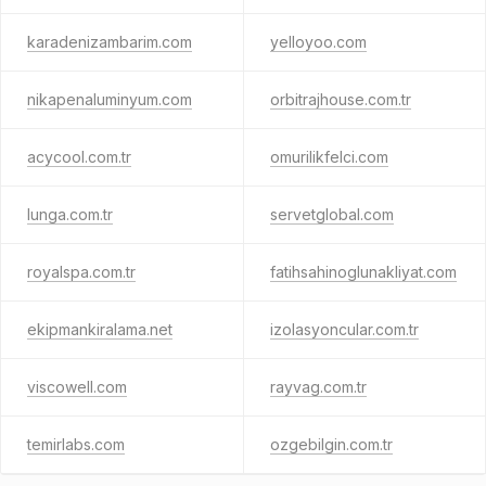
karadenizambarim.com
yelloyoo.com
nikapenaluminyum.com
orbitrajhouse.com.tr
acycool.com.tr
omurilikfelci.com
lunga.com.tr
servetglobal.com
royalspa.com.tr
fatihsahinoglunakliyat.com
ekipmankiralama.net
izolasyoncular.com.tr
viscowell.com
rayvag.com.tr
temirlabs.com
ozgebilgin.com.tr