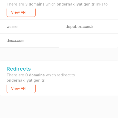
There are
3 domains
which
ondernakliyat.gen.tr
links to.
View API →
wa.me
depobox.com.tr
dmca.com
Redirects
There are
0 domains
which redirect to
ondernakliyat.gen.tr
.
View API →