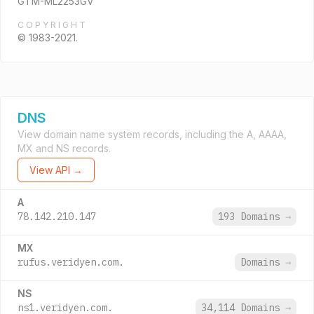
GTM-ML2253GV
COPYRIGHT
© 1983-2021.
DNS
View domain name system records, including the A, AAAA,
MX and NS records.
View API →
A
78.142.210.147
193 Domains
→
MX
rufus.veridyen.com.
Domains
→
NS
ns1.veridyen.com.
34,114 Domains
→