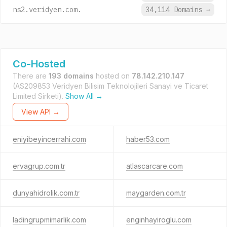
ns2.veridyen.com.
34,114 Domains
→
Co-Hosted
There are
193 domains
hosted on
78.142.210.147
(AS209853 Veridyen Bilisim Teknolojileri Sanayi ve Ticaret
Limited Sirketi).
Show All →
View API →
eniyibeyincerrahi.com
haber53.com
ervagrup.com.tr
atlascarcare.com
dunyahidrolik.com.tr
maygarden.com.tr
ladingrupmimarlik.com
enginhayiroglu.com