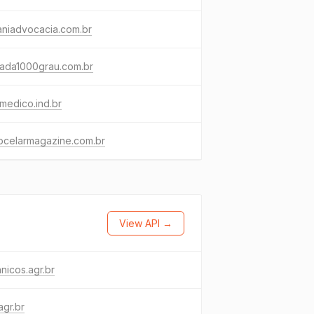
aniadvocacia.com.br
xada1000grau.com.br
medico.ind.br
ocelarmagazine.com.br
View API →
nicos.agr.br
.agr.br