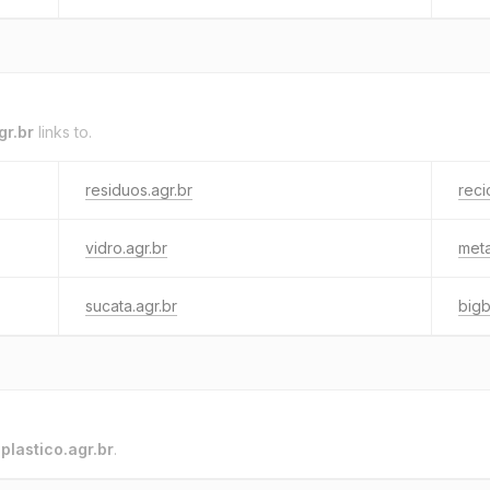
gr.br
links to.
residuos.agr.br
reci
vidro.agr.br
meta
sucata.agr.br
bigb
o
plastico.agr.br
.