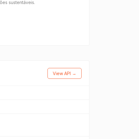
ões sustentáveis.
View API →