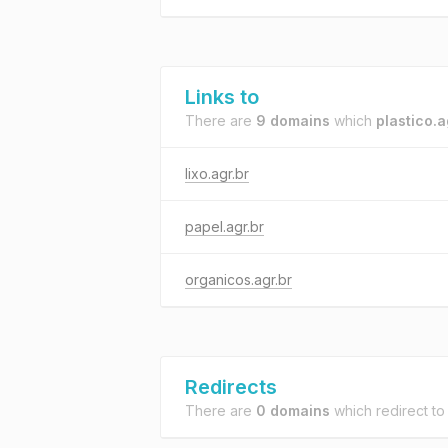
Links to
There are
9 domains
which
plastico.a
lixo.agr.br
papel.agr.br
organicos.agr.br
Redirects
There are
0 domains
which redirect t