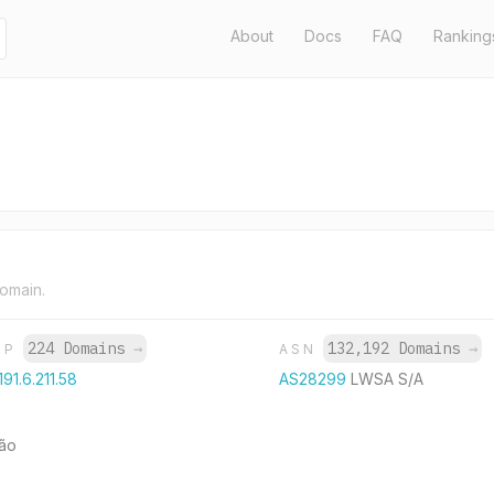
About
Docs
FAQ
Ranking
domain.
224 Domains
→
132,192 Domains
→
IP
ASN
191.6.211.58
AS28299
LWSA S/A
ção