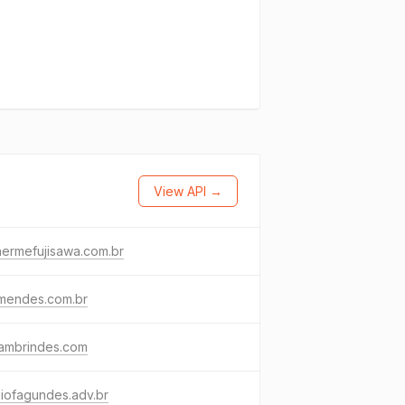
View API →
hermefujisawa.com.br
amendes.com.br
fambrindes.com
iofagundes.adv.br