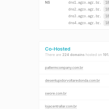
NS
dns1.agro.agr.br.
1
dns2.agro.agr.br.
1
dns3.agro.agr.br.
1
dns4.agro.agr.br.
1
Co-Hosted
There are
224 domains
hosted on
191
paltermcompany.com.br
desentupidorvoltaredonda.com.br
swore.com.br
lojacentrallar.com.br