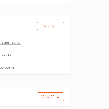
View API →
clagem.agr.br
l.agr.br
ag.agr.br
View API →