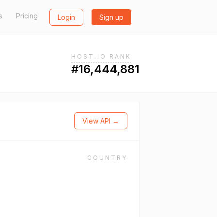
s
Pricing
Login
Sign up
HOST.IO RANK
#16,444,881
View API →
COUNTRY