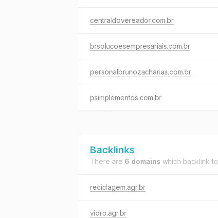
centraldovereador.com.br
brsolucoesempresariais.com.br
personalbrunozacharias.com.br
psimplementos.com.br
Backlinks
There are
6 domains
which backlink t
reciclagem.agr.br
vidro.agr.br