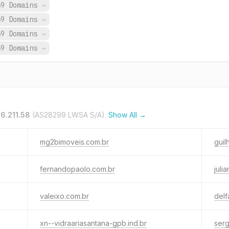
89 Domains
→
89 Domains
→
89 Domains
→
89 Domains
→
.6.211.58
(AS28299 LWSA S/A).
Show All →
mg2bimoveis.com.br
guil
fernandopaolo.com.br
juli
valeixo.com.br
del
xn--vidraariasantana-gpb.ind.br
serg