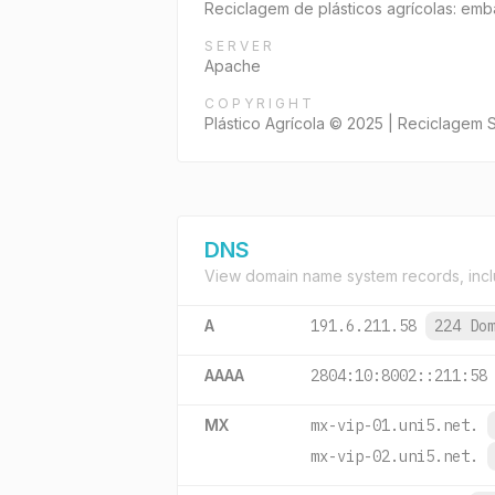
Reciclagem de plásticos agrícolas: emb
SERVER
Apache
COPYRIGHT
Plástico Agrícola © 2025 | Reciclagem
DNS
View domain name system records, incl
A
191.6.211.58
224 Do
AAAA
2804:10:8002::211:58
MX
mx-vip-01.uni5.net.
mx-vip-02.uni5.net.