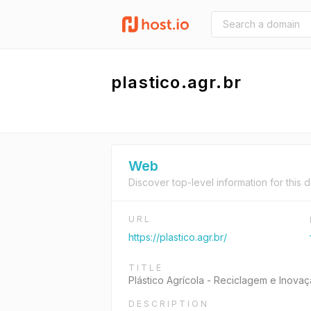
plastico.agr.br
Web
Discover top-level information for this 
URL
https://plastico.agr.br/
TITLE
Plástico Agrícola - Reciclagem e Inova
DESCRIPTION