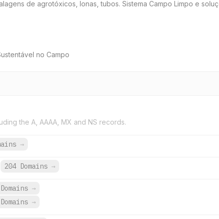
alagens de agrotóxicos, lonas, tubos. Sistema Campo Limpo e soluç
 Sustentável no Campo
uding the A, AAAA, MX and NS records.
mains
→
204 Domains
→
Domains
→
Domains
→