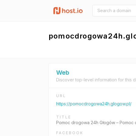
pomocdrogowa24h.glo
Web
Discover top-level information for this 
URL
https://pomocdrogowa24h.glogow.pl/
TITLE
Pomoc drogowa 24h Głogów – Pomoc 
FACEBOOK