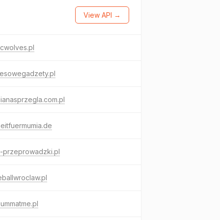
View API →
cwolves.pl
nesowegadzety.pl
ianasprzegla.com.pl
heitfuermumia.de
-przeprowadzki.pl
ballwroclaw.pl
zummatme.pl