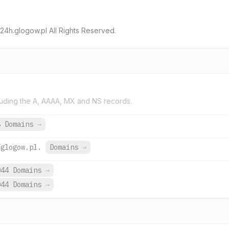
h.glogow.pl All Rights Reserved.
uding the A, AAAA, MX and NS records.
8 Domains
→
.glogow.pl.
Domains
→
044 Domains
→
044 Domains
→