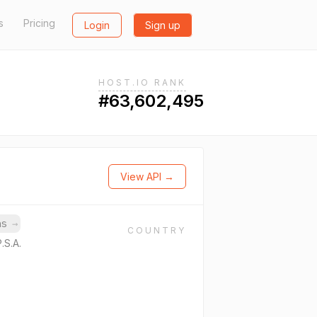
s
Pricing
Login
Sign up
HOST.IO RANK
#63,602,495
View API →
ins
→
COUNTRY
.S.A.