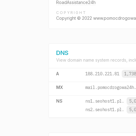
RoadAssistance24h
COPYRIGHT
Copyright © 2022 www.pomocdrogowa24
DNS
View domain name system records, incl
A
188.210.221.81
1,73
MX
mail.pomocdrogowa24h
NS
ns1.seohost1.pl.
5,
ns2.seohost1.pl.
5,