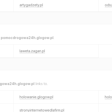
artygadzety.pl
ods
o
pomocdrogowa24h.glogow.pl
.
laweta.zagan.pl
gowa24h.glogow.pl
links to.
holowanie.glogow.pl
holo
stronyinternetowedlafirm.pl