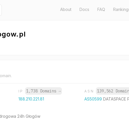
About
Docs
FAQ
Ranking
gow.pl
domain.
1,738 Domains
→
139,562 Doma
IP
ASN
188.210.221.81
AS50599
DATASPACE P
drogowa 24h Głogów