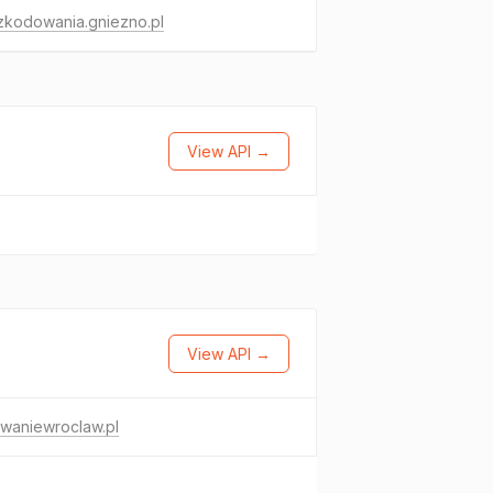
zkodowania.gniezno.pl
View API →
View API →
waniewroclaw.pl