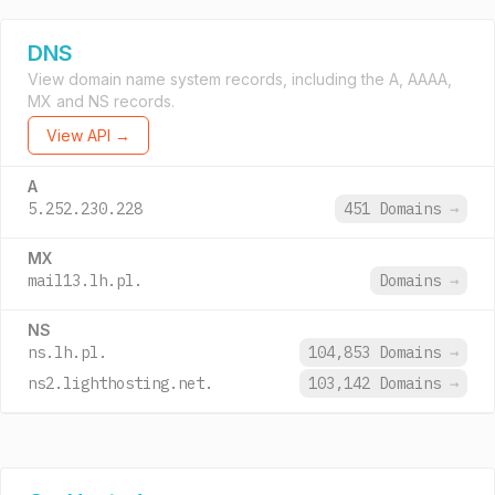
DNS
View domain name system records, including the A, AAAA,
MX and NS records.
View API →
A
5.252.230.228
451 Domains
→
MX
mail13.lh.pl.
Domains
→
NS
ns.lh.pl.
104,853 Domains
→
ns2.lighthosting.net.
103,142 Domains
→