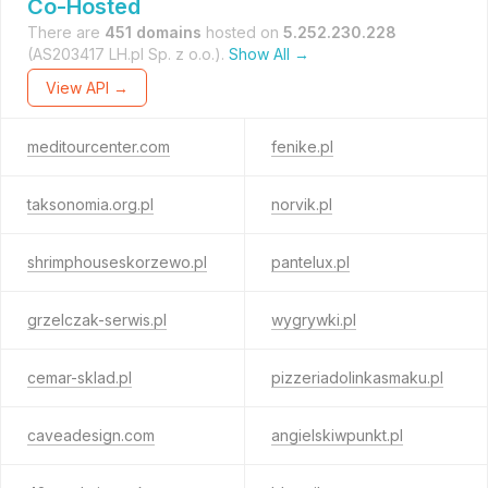
Co-Hosted
There are
451 domains
hosted on
5.252.230.228
(AS203417 LH.pl Sp. z o.o.).
Show All →
View API →
meditourcenter.com
fenike.pl
taksonomia.org.pl
norvik.pl
shrimphouseskorzewo.pl
pantelux.pl
grzelczak-serwis.pl
wygrywki.pl
cemar-sklad.pl
pizzeriadolinkasmaku.pl
caveadesign.com
angielskiwpunkt.pl