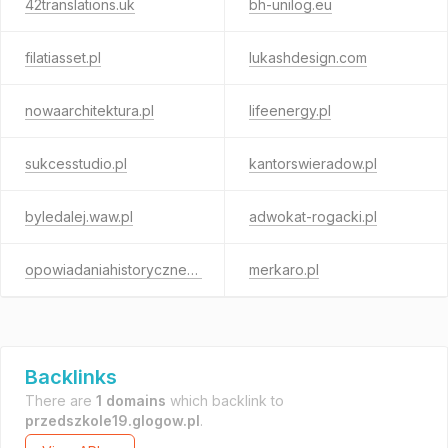
42translations.uk
bh-unilog.eu
filatiasset.pl
lukashdesign.com
nowaarchitektura.pl
lifeenergy.pl
sukcesstudio.pl
kantorswieradow.pl
byledalej.waw.pl
adwokat-rogacki.pl
opowiadaniahistoryczne.pl
merkaro.pl
Backlinks
There are
1 domains
which backlink to
przedszkole19.glogow.pl
.