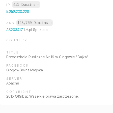
451 Domains
→
IP
5.252.230.228
128,750 Domains
→
ASN
AS203417
LH.pl Sp. z o.o.
COUNTRY
TITLE
Przedszkole Publiczne Nr 19 w Głogowie "Bajka"
FACEBOOK
Glogow.Gmina.Miejska
SERVER
Apache
COPYRIGHT
2015 ©&nbsp;Wszelkie prawa zastrzeżone.