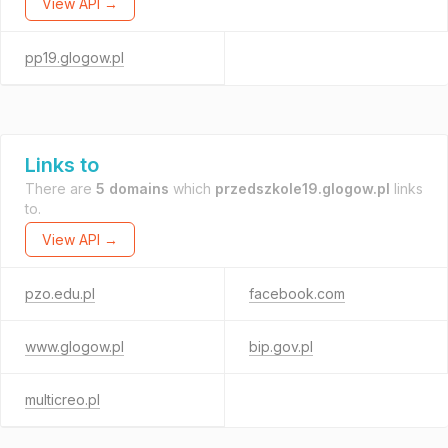
View API →
pp19.glogow.pl
Links to
There are
5 domains
which
przedszkole19.glogow.pl
links
to.
View API →
pzo.edu.pl
facebook.com
www.glogow.pl
bip.gov.pl
multicreo.pl