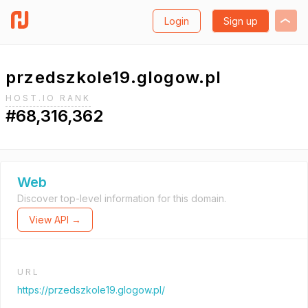
Login
Sign up
przedszkole19.glogow.pl
HOST.IO RANK
#68,316,362
Web
Discover top-level information for this domain.
View API →
URL
https://przedszkole19.glogow.pl/