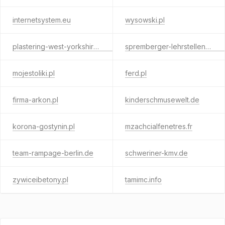
internetsystem.eu
wysowski.pl
plastering-west-yorkshire.co.uk
spremberger-lehrstellenkarte.de
mojestoliki.pl
ferd.pl
firma-arkon.pl
kinderschmusewelt.de
korona-gostynin.pl
mzachcialfenetres.fr
team-rampage-berlin.de
schweriner-kmv.de
zywiceibetony.pl
tamimc.info