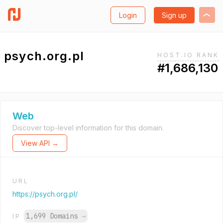
Login
Sign up
psych.org.pl
HOST.IO RANK
#1,686,130
Web
Discover top-level information for this domain.
View API →
URL
https://psych.org.pl/
1,699 Domains
→
IP