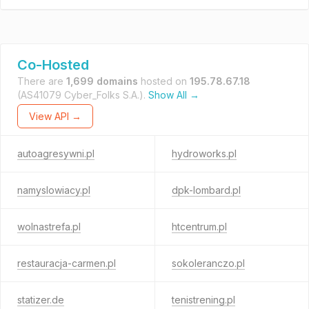
Co-Hosted
There are
1,699 domains
hosted on
195.78.67.18
(AS41079 Cyber_Folks S.A.).
Show All →
View API →
autoagresywni.pl
hydroworks.pl
namyslowiacy.pl
dpk-lombard.pl
wolnastrefa.pl
htcentrum.pl
restauracja-carmen.pl
sokoleranczo.pl
statizer.de
tenistrening.pl