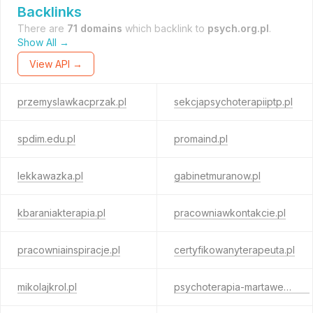
Backlinks
There are
71 domains
which backlink to
psych.org.pl
.
Show All →
View API →
przemyslawkacprzak.pl
sekcjapsychoterapiiptp.pl
spdim.edu.pl
promaind.pl
lekkawazka.pl
gabinetmuranow.pl
kbaraniakterapia.pl
pracowniawkontakcie.pl
pracowniainspiracje.pl
certyfikowanyterapeuta.pl
mikolajkrol.pl
psychoterapia-martaweber.pl