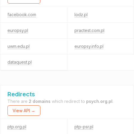
facebook.com
lodz.pl
europsy.pl
practest.com.pl
uwm.edu.pl
europsy.info.pl
dataquest.pl
Redirects
There are
2 domains
which redirect to
psych.org.pl
.
View API →
ptp.org.pl
ptp-psr.pl