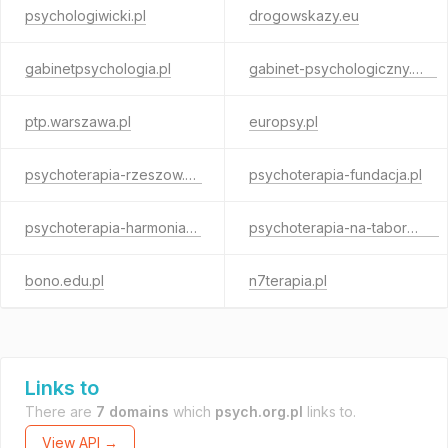
psychologiwicki.pl
drogowskazy.eu
gabinetpsychologia.pl
gabinet-psychologiczny.info
ptp.warszawa.pl
europsy.pl
psychoterapia-rzeszow.eu
psychoterapia-fundacja.pl
psychoterapia-harmonia.pl
psychoterapia-na-taborze.pl
bono.edu.pl
n7terapia.pl
Links to
There are
7 domains
which
psych.org.pl
links to.
View API →