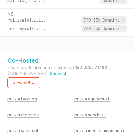
mail.register.it.
Domains
→
NS
ns1.register.it.
740,556 Domains
→
ns2.register.it.
740,556 Domains
→
Co-Hosted
There are
81 domains
hosted on
152.228.171.182
(AS16276 OVH SAS).
Show All →
View API →
pulizia.livorno.it
pulizia.agrigento.it
pulizia.crotone.it
pulizia.sondrio.it
pulizia.savona.it
pulizia.mediocampidano.it