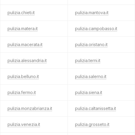
pulizia.chieti.it
pulizia.mantova.it
pulizia.matera.it
pulizia.campobasso.it
pulizia.macerata.it
pulizia.oristano.it
pulizia.alessandria.it
pulizia.terni.it
pulizia.belluno.it
pulizia.salerno.it
pulizia.fermo.it
pulizia.siena.it
pulizia.monzabrianza.it
pulizia.caltanissetta.it
pulizia.venezia.it
pulizia.grosseto.it