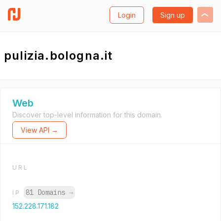
Login
Sign up
pulizia.bologna.it
Web
Discover top-level information for this domain.
View API →
URL
81 Domains
→
IP
152.228.171.182