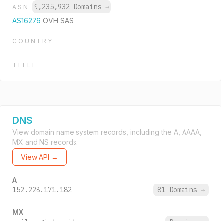
9,235,932 Domains
→
ASN
AS16276
OVH SAS
COUNTRY
TITLE
DNS
View domain name system records, including the A, AAAA,
MX and NS records.
View API →
A
152.228.171.182
81 Domains
→
MX