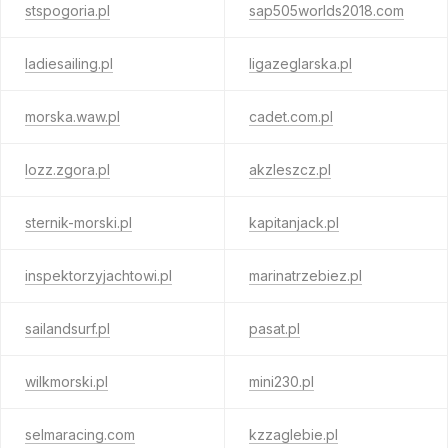
stspogoria.pl
sap505worlds2018.com
ladiesailing.pl
ligazeglarska.pl
morska.waw.pl
cadet.com.pl
lozz.zgora.pl
akzleszcz.pl
sternik-morski.pl
kapitanjack.pl
inspektorzyjachtowi.pl
marinatrzebiez.pl
sailandsurf.pl
pasat.pl
wilkmorski.pl
mini230.pl
selmaracing.com
kzzaglebie.pl