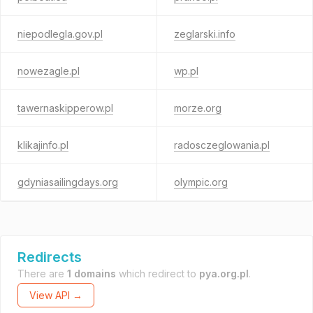
niepodlegla.gov.pl
zeglarski.info
nowezagle.pl
wp.pl
tawernaskipperow.pl
morze.org
klikajinfo.pl
radosczeglowania.pl
gdyniasailingdays.org
olympic.org
Redirects
There are
1 domains
which redirect to
pya.org.pl
.
View API →