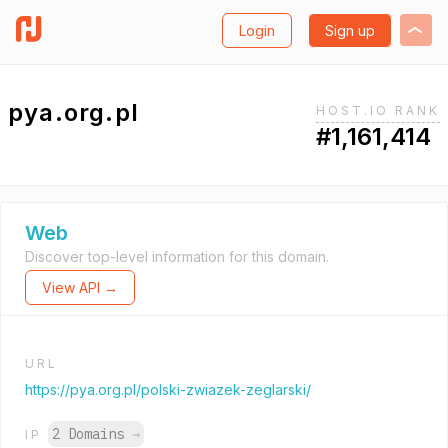
Login
Sign up
pya.org.pl
HOST.IO RANK
#1,161,414
Web
Discover top-level information for this domain.
View API →
URL
https://pya.org.pl/polski-zwiazek-zeglarski/
2 Domains
→
IP