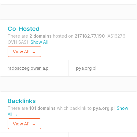
Co-Hosted
There are
2 domains
hosted on
217.182.77.190
(AS16276
OVH SAS).
Show All →
View API →
radosczeglowania.pl
pya.org.pl
Backlinks
There are
101 domains
which backlink to
pya.org.pl
.
Show
All →
View API →