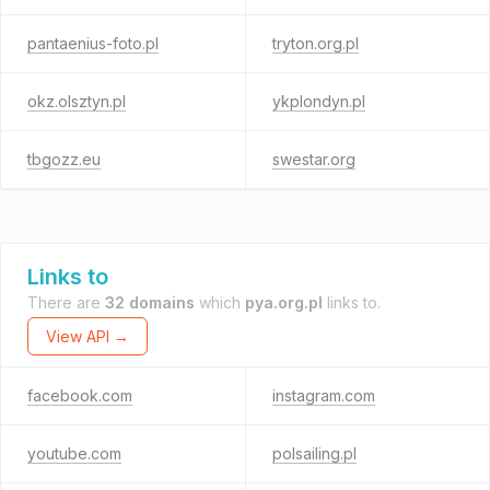
pantaenius-foto.pl
tryton.org.pl
okz.olsztyn.pl
ykplondyn.pl
tbgozz.eu
swestar.org
Links to
There are
32 domains
which
pya.org.pl
links to.
View API →
facebook.com
instagram.com
youtube.com
polsailing.pl