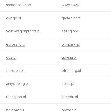
sharepoint.com
www.gov.pl
gkpge.pl
garmin.com
volkswagenplichta.pl
sailing.org
eurosaf.org
olimpijski.pl
gda.pl
gdynia.pl
ferrero.com
pfron.org.pl
antydoping.pl
coms.pl
rehasport.pl
ibe.edu.pl
polboat.eu
praxeo.pl