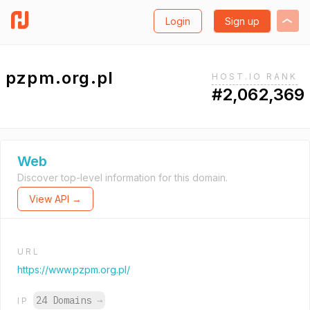
Login
Sign up
pzpm.org.pl
HOST.IO RANK
#2,062,369
Web
Discover top-level information for this domain.
View API →
URL
https://www.pzpm.org.pl/
24 Domains
→
IP