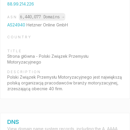
88.99.214.226
6,440,077 Domains
→
ASN
AS24940
Hetzner Online GmbH
COUNTRY
TITLE
Strona główna - Polski Związek Przemysłu
Motoryzacyjnego
DESCRIPTION
Polski Związek Przemysłu Motoryzacyjnego jest największą
polską organizacją pracodawców branży motoryzacyjnej,
zrzeszającą obecnie 40 firm.
DNS
View domain name system records, including the A, AAAA,