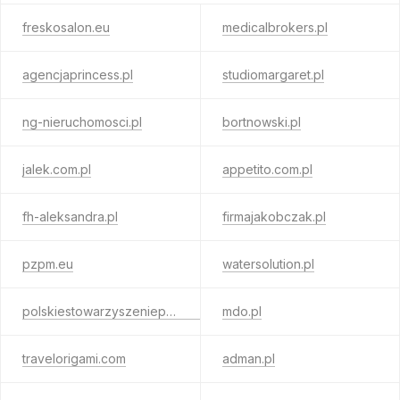
freskosalon.eu
medicalbrokers.pl
agencjaprincess.pl
studiomargaret.pl
ng-nieruchomosci.pl
bortnowski.pl
jalek.com.pl
appetito.com.pl
fh-aleksandra.pl
firmajakobczak.pl
pzpm.eu
watersolution.pl
polskiestowarzyszeniepogrzebowe.pl
mdo.pl
travelorigami.com
adman.pl