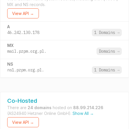
MX and NS records.
View API →
A
46.242.130.178
1 Domains
→
MX
mail.pzpm.org.pl.
Domains
→
NS
ns1.pzpm.org.pl.
1 Domains
→
Co-Hosted
There are
24 domains
hosted on
88.99.214.226
(AS24940 Hetzner Online GmbH).
Show All →
View API →