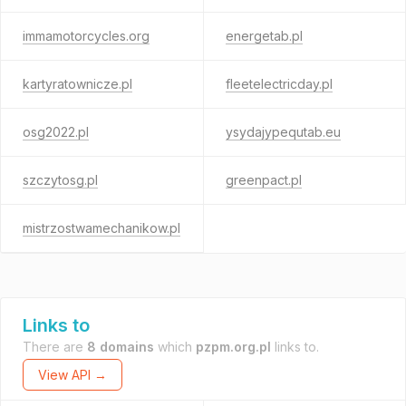
immamotorcycles.org
energetab.pl
kartyratownicze.pl
fleetelectricday.pl
osg2022.pl
ysydajypequtab.eu
szczytosg.pl
greenpact.pl
mistrzostwamechanikow.pl
Links to
There are
8 domains
which
pzpm.org.pl
links to.
View API →