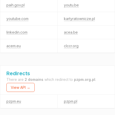
paih.gov.pl
youtu.be
youtube.com
kartyratownicze.pl
linkedin.com
acea.be
acem.eu
clccr.org
Redirects
There are
2 domains
which redirect to
pzpm.org.pl
.
View API →
pzpm.eu
pzpm.pl