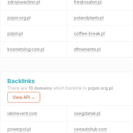
zdrojowaclinic.pl
freskosalon.pl
pzpm.org.pl
polandplants.pl
pzpm.pl
coffee-break.pl
kosmetolog.com.pl
dfmemento.pl
Backlinks
There are
13 domains
which backlink to
pzpm.org.pl
.
View API →
iabmevent.com
osegdansk.pl
powerpol.pl
ceeautohub.com