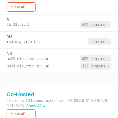
View API →
A
15.235.9.21
441 Domains
→
MX
realengo.rio.br.
Domains
→
NS
ns23.cloudtec.srv.br.
432 Domains
→
ns24.cloudtec.srv.br.
432 Domains
→
Co-Hosted
There are
441 domains
hosted on
15.235.9.21
(AS16276
OVH SAS).
Show All →
View API →