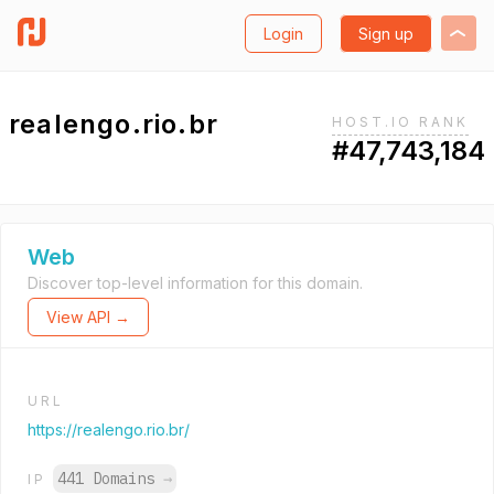
Login
Sign up
realengo.rio.br
HOST.IO RANK
#47,743,184
Web
Discover top-level information for this domain.
View API →
URL
https://realengo.rio.br/
441 Domains
→
IP