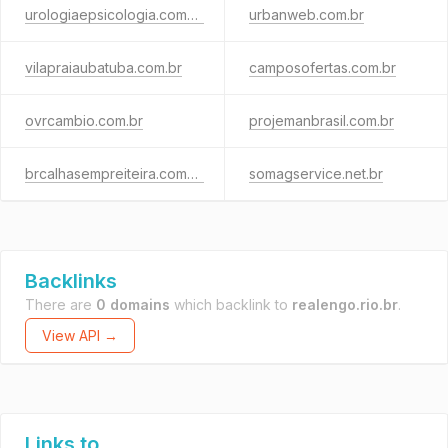
urologiaepsicologia.com.br
urbanweb.com.br
vilapraiaubatuba.com.br
camposofertas.com.br
ovrcambio.com.br
projemanbrasil.com.br
brcalhasempreiteira.com.br
somagservice.net.br
Backlinks
There are
0 domains
which backlink to
realengo.rio.br
.
View API →
Links to