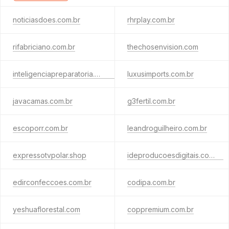
noticiasdoes.com.br
rhrplay.com.br
rifabriciano.com.br
thechosenvision.com
inteligenciapreparatoria.com.br
luxusimports.com.br
javacamas.com.br
g3fertil.com.br
escoporr.com.br
leandroguilheiro.com.br
expressotvpolar.shop
ideproducoesdigitais.com.br
edirconfeccoes.com.br
codipa.com.br
yeshuaflorestal.com
coppremium.com.br