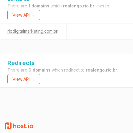
There are
1 domains
which
realengo.rio.br
links to.
View API →
riodigitalmarketing.com.br
Redirects
There are
0 domains
which redirect to
realengo.rio.br
.
View API →