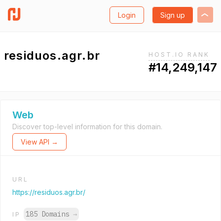
Login
Sign up
residuos.agr.br
HOST.IO RANK
#14,249,147
Web
Discover top-level information for this domain.
View API →
URL
https://residuos.agr.br/
185 Domains
→
IP