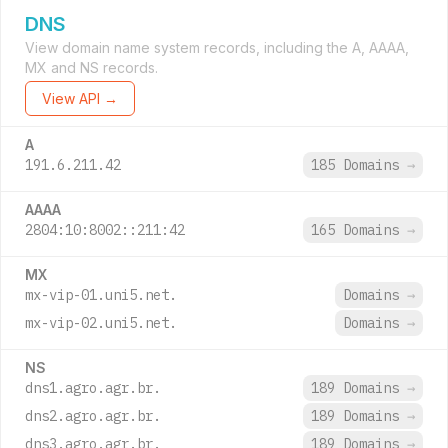
DNS
View domain name system records, including the A, AAAA,
MX and NS records.
View API →
A
191.6.211.42
185 Domains
→
AAAA
2804:10:8002::211:42
165 Domains
→
MX
mx-vip-01.uni5.net.
Domains
→
mx-vip-02.uni5.net.
Domains
→
NS
dns1.agro.agr.br.
189 Domains
→
dns2.agro.agr.br.
189 Domains
→
dns3.agro.agr.br.
189 Domains
→