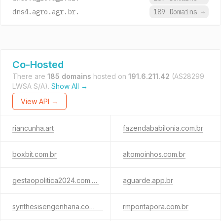
dns4.agro.agr.br.
189 Domains
→
Co-Hosted
There are
185 domains
hosted on
191.6.211.42
(AS28299
LWSA S/A).
Show All →
View API →
riancunha.art
fazendababilonia.com.br
boxbit.com.br
altomoinhos.com.br
gestaopolitica2024.com.br
aguarde.app.br
synthesisengenharia.com.br
rmpontapora.com.br