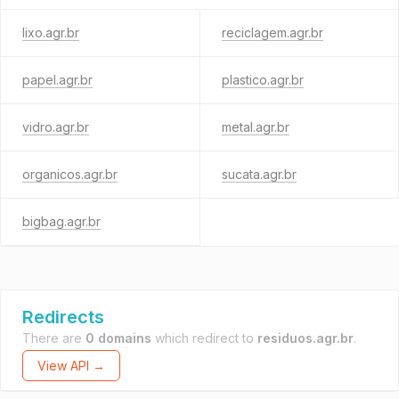
lixo.agr.br
reciclagem.agr.br
papel.agr.br
plastico.agr.br
vidro.agr.br
metal.agr.br
organicos.agr.br
sucata.agr.br
bigbag.agr.br
Redirects
There are
0 domains
which redirect to
residuos.agr.br
.
View API →