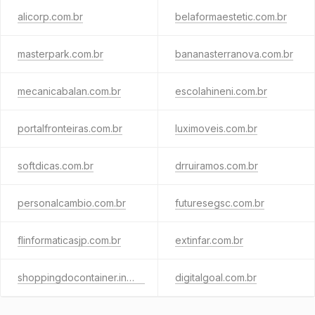
alicorp.com.br
belaformaestetic.com.br
masterpark.com.br
bananasterranova.com.br
mecanicabalan.com.br
escolahineni.com.br
portalfronteiras.com.br
luximoveis.com.br
softdicas.com.br
drruiramos.com.br
personalcambio.com.br
futuresegsc.com.br
flinformaticasjp.com.br
extinfar.com.br
shoppingdocontainer.ind.br
digitalgoal.com.br