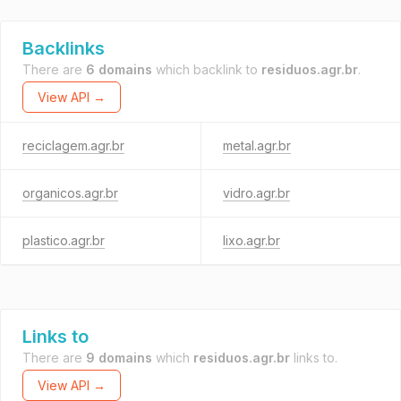
Backlinks
There are
6 domains
which backlink to
residuos.agr.br
.
View API →
reciclagem.agr.br
metal.agr.br
organicos.agr.br
vidro.agr.br
plastico.agr.br
lixo.agr.br
Links to
There are
9 domains
which
residuos.agr.br
links to.
View API →