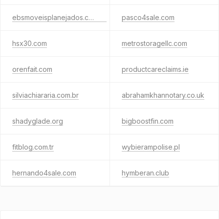
ebsmoveisplanejados.com.br
pasco4sale.com
hsx30.com
metrostoragellc.com
orenfait.com
productcareclaims.ie
silviachiararia.com.br
abrahamkhannotary.co.uk
shadyglade.org
bigboostfin.com
fitblog.com.tr
wybierampolise.pl
hernando4sale.com
hymberan.club