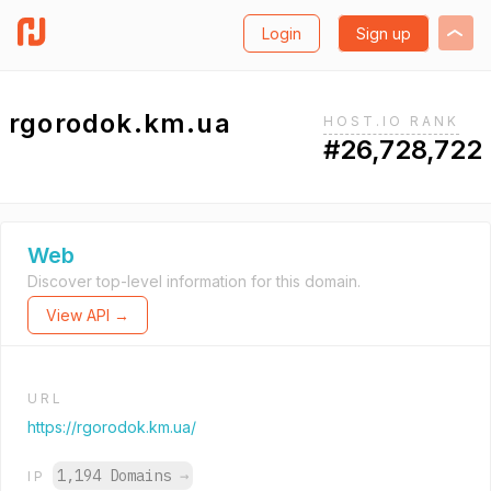
Login
Sign up
rgorodok.km.ua
HOST.IO RANK
#26,728,722
Web
Discover top-level information for this domain.
View API →
URL
https://rgorodok.km.ua/
1,194 Domains
→
IP