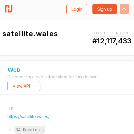
Login
Sign up
satellite.wales
HOST.IO RANK
#12,117,433
Web
Discover top-level information for this domain.
View API →
URL
https://satellite.wales/
34 Domains
→
IP