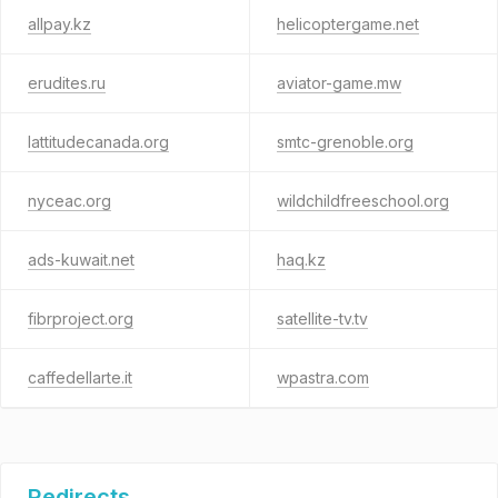
allpay.kz
helicoptergame.net
erudites.ru
aviator-game.mw
lattitudecanada.org
smtc-grenoble.org
nyceac.org
wildchildfreeschool.org
ads-kuwait.net
haq.kz
fibrproject.org
satellite-tv.tv
caffedellarte.it
wpastra.com
Redirects