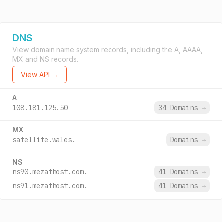
DNS
View domain name system records, including the A, AAAA,
MX and NS records.
View API →
A
108.181.125.50
34 Domains
→
MX
satellite.wales.
Domains
→
NS
ns90.mezathost.com.
41 Domains
→
ns91.mezathost.com.
41 Domains
→