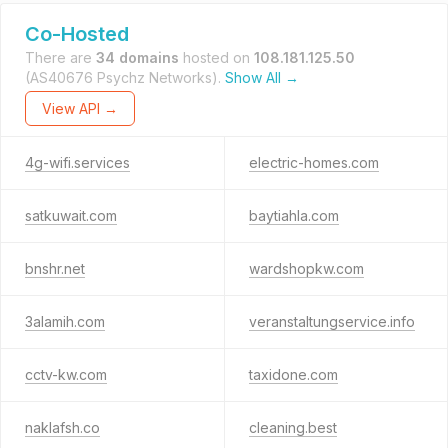
Co-Hosted
There are
34 domains
hosted on
108.181.125.50
(AS40676 Psychz Networks).
Show All →
View API →
4g-wifi.services
electric-homes.com
satkuwait.com
baytiahla.com
bnshr.net
wardshopkw.com
3alamih.com
veranstaltungservice.info
cctv-kw.com
taxidone.com
naklafsh.co
cleaning.best