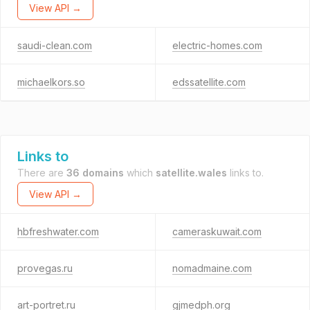
View API →
saudi-clean.com
electric-homes.com
michaelkors.so
edssatellite.com
Links to
There are
36 domains
which
satellite.wales
links to.
View API →
hbfreshwater.com
cameraskuwait.com
provegas.ru
nomadmaine.com
art-portret.ru
gjmedph.org