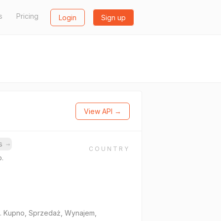
s
Pricing
Login
Sign up
View API →
ns
→
COUNTRY
o.
mi. Kupno, Sprzedaż, Wynajem,