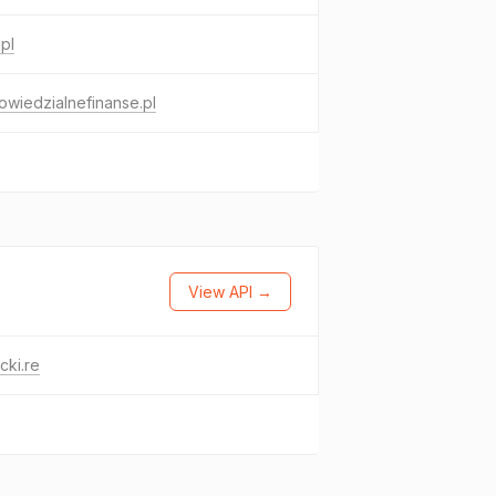
.pl
wiedzialnefinanse.pl
View API →
cki.re