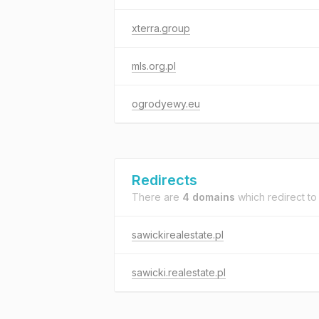
xterra.group
mls.org.pl
ogrodyewy.eu
Redirects
There are
4 domains
which redirect t
sawickirealestate.pl
sawicki.realestate.pl