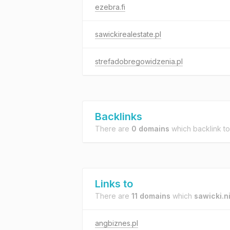
ezebra.fi
sawickirealestate.pl
strefadobregowidzenia.pl
Backlinks
There are
0 domains
which backlink t
Links to
There are
11 domains
which
sawicki.n
angbiznes.pl