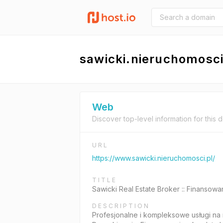
sawicki.nieruchomosci
Web
Discover top-level information for this 
URL
https://www.sawicki.nieruchomosci.pl/
TITLE
Sawicki Real Estate Broker :: Finansow
DESCRIPTION
Profesjonalne i kompleksowe usługi na