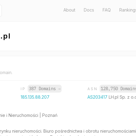
About
Docs
FAQ
Ranking
.pl
domain.
387 Domains
→
128,750 Domai
IP
ASN
185.135.88.207
AS203417
LH.pl Sp. z o.
anie i Nieruchomości | Poznań
 rynku nieruchomości. Biuro pośrednictwa i obrotu nieruchomościa