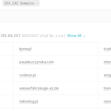
.
103,142 Domains
→
.135.88.207
(AS203417 LH.pl Sp. z o.o.).
Show All →
tpmw.pl
trze
paulabuczynska.com
inte
vodeon.pl
emg-
wasserfahrzeuge-az.de
tren
nativelog.pl
navi