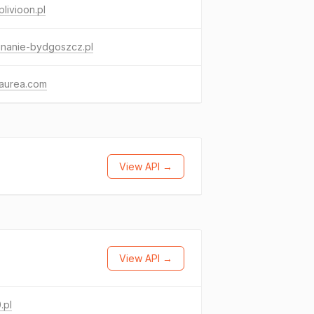
plivioon.pl
inanie-bydgoszcz.pl
aurea.com
View API →
View API →
.pl