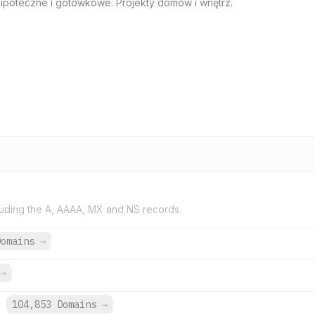
hipoteczne i gotówkowe. Projekty domów i wnętrz.
uding the A, AAAA, MX and NS records.
Domains
→
s
→
104,853 Domains
→