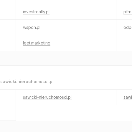
investrealty.pl
pfrn
wspon.pl
odpo
leet.marketing
o
sawicki.nieruchomosci.pl
.
sawicki-nieruchomosci.pl
sawi