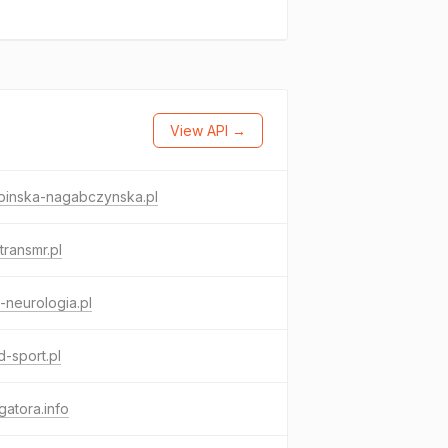
View API →
binska-nagabczynska.pl
rtransmr.pl
neurologia.pl
d-sport.pl
gatora.info