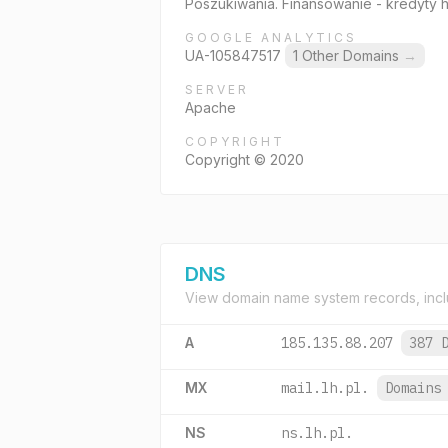
Poszukiwania. Finansowanie - kredyty 
GOOGLE ANALYTICS
UA-105847517
1 Other Domains
→
SERVER
Apache
COPYRIGHT
Copyright © 2020
DNS
View domain name system records, incl
A
185.135.88.207
387 
MX
mail.lh.pl.
Domain
NS
ns.lh.pl.