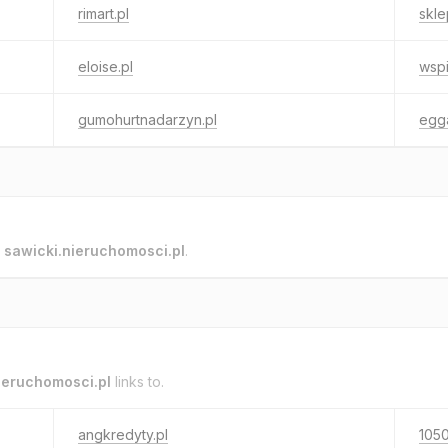
rimart.pl
skle
eloise.pl
wsp
gumohurtnadarzyn.pl
egg
o
sawicki.nieruchomosci.pl
.
ieruchomosci.pl
links to.
angkredyty.pl
1050