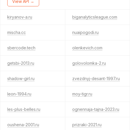
View API →
kiryanov-a.ru
biganalyticsleague.com
mischa.cc
nuaipogodi.ru
sbercode.tech
olenkevich.com
getsbi-2013.ru
golovolomka-2.ru
shadow-girl.ru
zvezdnyj-desant-1997.ru
leon-1994.ru
moy-tigr.ru
les-plus-belles.ru
ognennaja-tajna-2023.ru
oushena-2001.ru
prizraki-2021.ru