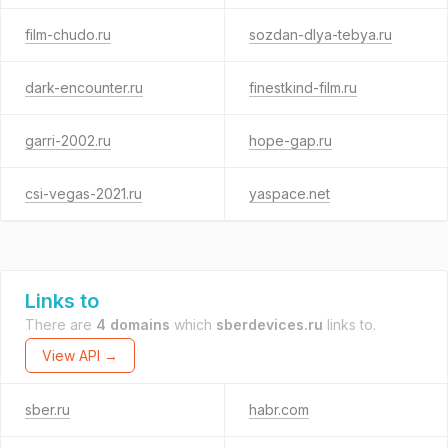
film-chudo.ru
sozdan-dlya-tebya.ru
dark-encounter.ru
finestkind-film.ru
garri-2002.ru
hope-gap.ru
csi-vegas-2021.ru
yaspace.net
Links to
There are
4 domains
which
sberdevices.ru
links to.
View API →
sber.ru
habr.com