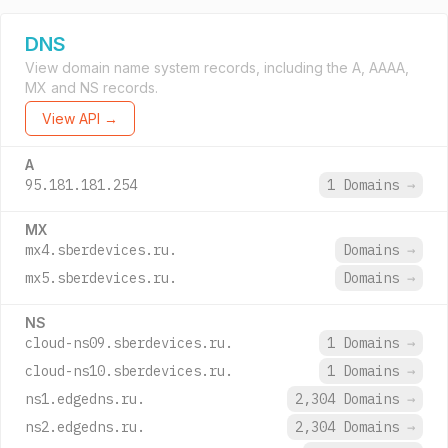
DNS
View domain name system records, including the A, AAAA,
MX and NS records.
View API →
A
95.181.181.254
1 Domains
→
MX
mx4.sberdevices.ru.
Domains
→
mx5.sberdevices.ru.
Domains
→
NS
cloud-ns09.sberdevices.ru.
1 Domains
→
cloud-ns10.sberdevices.ru.
1 Domains
→
ns1.edgedns.ru.
2,304 Domains
→
ns2.edgedns.ru.
2,304 Domains
→