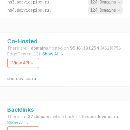
ns3.servicepipe.ru.
124 Domains
→
ns4.servicepipe.ru.
124 Domains
→
Co-Hosted
There are
1 domains
hosted on
95.181.181.254
(AS210756
EdgeCenter LLC).
Show All →
View API →
sberdevices.ru
Backlinks
There are
37 domains
which backlink to
sberdevices.ru
.
Show All →