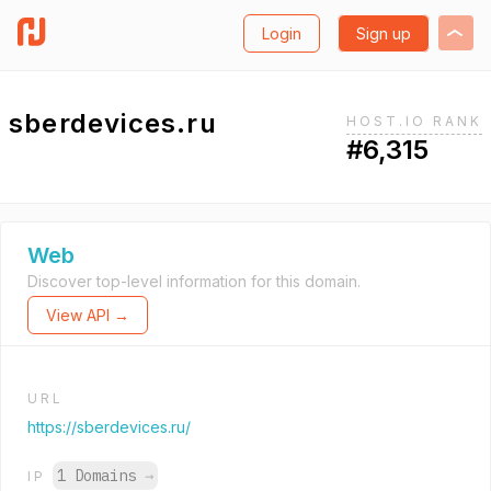
Login
Sign up
sberdevices.ru
HOST.IO RANK
#6,315
Web
Discover top-level information for this domain.
View API →
URL
https://sberdevices.ru/
1 Domains
→
IP