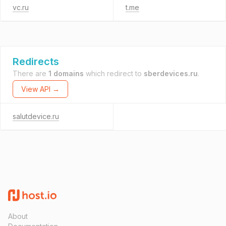
vc.ru
t.me
Redirects
There are
1 domains
which redirect to
sberdevices.ru
.
View API →
salutdevice.ru
About