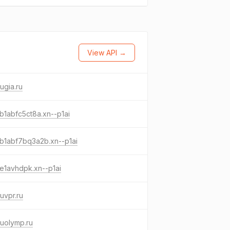
View API →
ugia.ru
b1abfc5ct8a.xn--p1ai
b1abf7bq3a2b.xn--p1ai
e1avhdpk.xn--p1ai
uvpr.ru
uolymp.ru