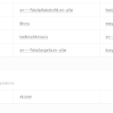
xn----7sbclip8abdcx6k.xn--p1ai
hist
itbv.ru
easy
nadkruchkova.ru
xn--
xn----7sbe2avge1a.xn--p1ai
lice
u
links to.
vk.com