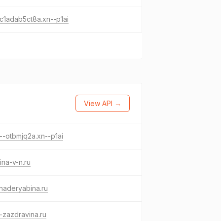
c1adab5ct8a.xn--p1ai
View API →
--otbmjq2a.xn--p1ai
ina-v-n.ru
naderyabina.ru
-zazdravina.ru