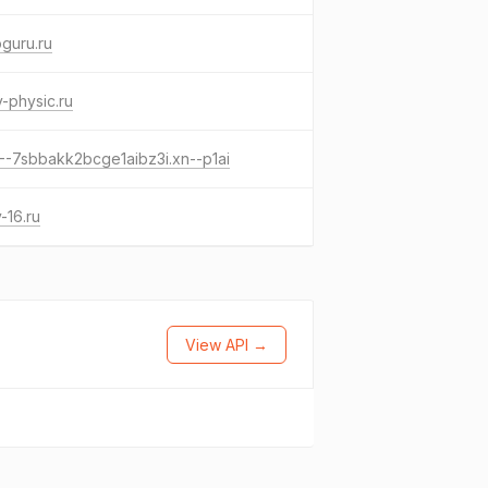
oguru.ru
-physic.ru
--7sbbakk2bcge1aibz3i.xn--p1ai
y-16.ru
View API →