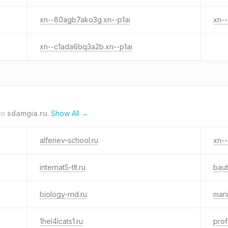
xn--80agb7ako3g.xn--p1ai
xn--
xn--c1ada6bq3a2b.xn--p1ai
to
sdamgia.ru
.
Show All →
alferiev-school.ru
xn--
internat5-tlt.ru
baut
biology-rnd.ru
mari
1hel4lcats1.ru
prof