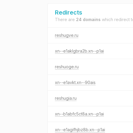
Redirects
There are
24 domains
which redirect 
reshugve.ru
xn--e1aklgbra2b.xn--p1ai
reshuoge.ru
xn--e1avkt.xn--90ais
reshugia.ru
xn--b1abfc5ct8a.xn--p1ai
xn--e1agifhjbz8b.xn--p1ai