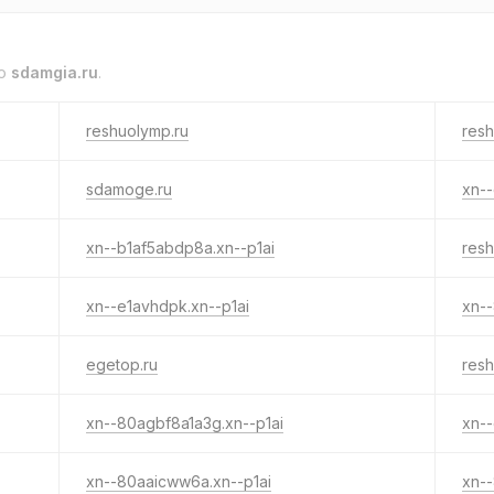
to
sdamgia.ru
.
reshuolymp.ru
resh
sdamoge.ru
xn--
xn--b1af5abdp8a.xn--p1ai
resh
xn--e1avhdpk.xn--p1ai
xn--
egetop.ru
resh
xn--80agbf8a1a3g.xn--p1ai
xn--
xn--80aaicww6a.xn--p1ai
xn-