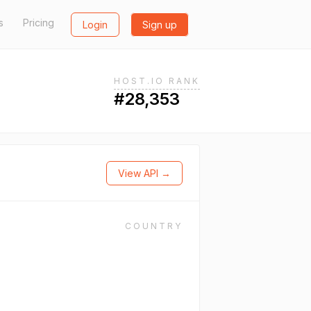
s
Pricing
Login
Sign up
HOST.IO RANK
#28,353
View API →
COUNTRY