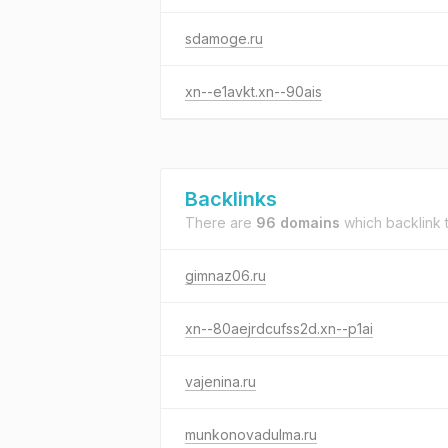
sdamoge.ru
xn--e1avkt.xn--90ais
Backlinks
There are
96 domains
which backlink 
gimnaz06.ru
xn--80aejrdcufss2d.xn--p1ai
vajenina.ru
munkonovadulma.ru