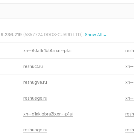
29.236.219
(AS57724 DDOS-GUARD LTD).
Show All →
xn--80affn1bt8a.xn--p1ai
resh
reshuct.ru
xn--
reshugve.ru
xn--
reshuege.ru
xn--
xn--e1aklgbra2b.xn--p1ai
resh
reshuoge.ru
resh