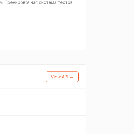
. Тре­ни­ро­воч­ная си­сте­ма те­стов
View API →