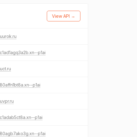
View API →
uurok.ru
c1ad1agq3a2b.xn--p1ai
uct.ru
80affn1bt8a.xn--p1ai
uvpr.ru
c1adab5ct8a.xn--p1ai
-80agb7ako3g.xn--p1ai