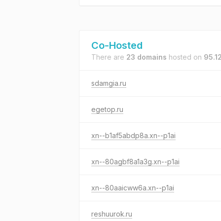
Co-Hosted
There are
23 domains
hosted on
95.1
sdamgia.ru
egetop.ru
xn--b1af5abdp8a.xn--p1ai
xn--80agbf8a1a3g.xn--p1ai
xn--80aaicww6a.xn--p1ai
reshuurok.ru