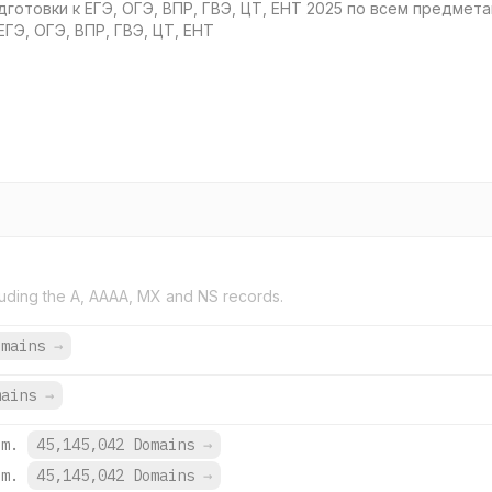
под­го­тов­ки к ЕГЭ, ОГЭ, ВПР, ГВЭ, ЦТ, ЕНТ 2025 по всем пред­ме­там
 к ЕГЭ, ОГЭ, ВПР, ГВЭ, ЦТ, ЕНТ
uding the A, AAAA, MX and NS records.
omains
→
mains
→
om.
45,145,042 Domains
→
om.
45,145,042 Domains
→