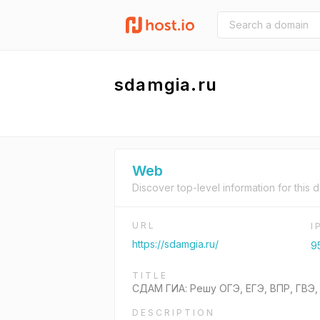
sdamgia.ru
Web
Discover top-level information for this 
URL
I
https://sdamgia.ru/
9
TITLE
СДАМ ГИА: Решу ОГЭ, ЕГЭ, ВПР, ГВЭ,
DESCRIPTION