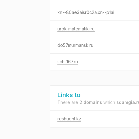
xn--80ae3aisr0c2a.xn--p1ai
urok-matematiki.ru
do57murmansk.ru
sch-167.ru
Links to
There are
2 domains
which
sdamgia.r
reshuent.kz