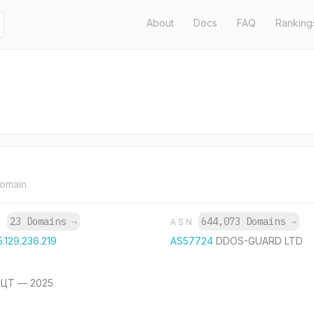
About
Docs
FAQ
Ranking
domain.
23 Domains
→
644,073 Domains
→
P
ASN
5.129.236.219
AS57724
DDOS-GUARD LTD
 ЦТ — 2025