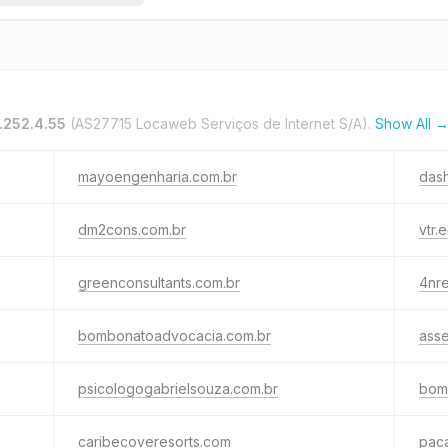
.252.4.55
(AS27715 Locaweb Serviços de Internet S/A).
Show All 
mayoengenharia.com.br
das
dm2cons.com.br
vtr.
greenconsultants.com.br
4nr
bombonatoadvocacia.com.br
ass
psicologogabrielsouza.com.br
bom
caribecoveresorts.com
pac