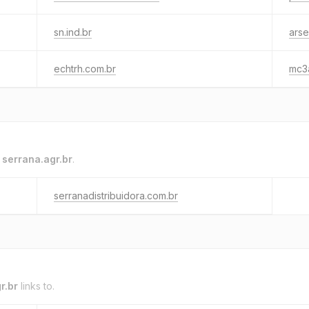
sn.ind.br
arse
echtrh.com.br
mc3a
o
serrana.agr.br
.
serranadistribuidora.com.br
r.br
links to.