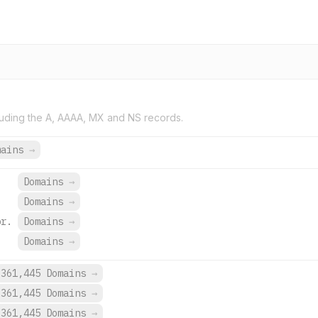
uding the A, AAAA, MX and NS records.
mains
→
Domains
→
Domains
→
br.
Domains
→
.
Domains
→
361,445 Domains
→
361,445 Domains
→
361,445 Domains
→