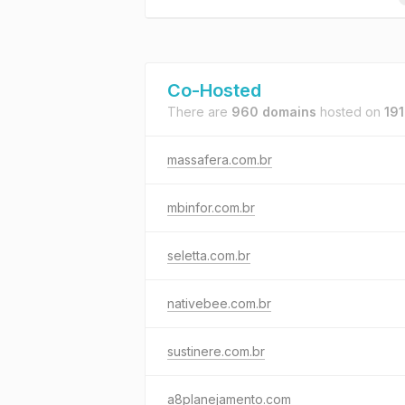
Co-Hosted
There are
960 domains
hosted on
191
massafera.com.br
mbinfor.com.br
seletta.com.br
nativebee.com.br
sustinere.com.br
a8planejamento.com