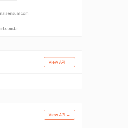
nalsensual.com
rt.com.br
View API →
View API →