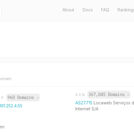
About
Docs
FAQ
Ranking
domain.
367,045 Domains
→
ASN
960 Domains
→
IP
AS27715
Locaweb Serviços 
191.252.4.55
Internet S/A
den