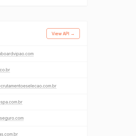
View API →
→
hboardvipao.com
eco.br
ecrutamentoeselecao.com.br
espa.com.br
seguro.com
as.com.br