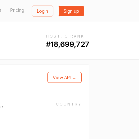
s
Pricing
Login
Sign up
HOST.IO RANK
#18,699,727
View API →
COUNTRY
de