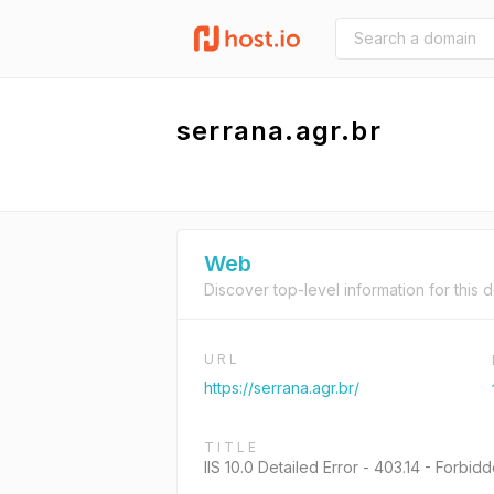
serrana.agr.br
Web
Discover top-level information for this 
URL
https://serrana.agr.br/
TITLE
IIS 10.0 Detailed Error - 403.14 - Forbid