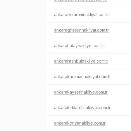
ankaraerzurumnakliyat.com.tr
ankaragiresunnakliyat.com.tr
ankarahataynakliye.com.tr
ankaraistanbulnakliye.com.tr
ankarakaramannakliyat.com.tr
ankarakayserinakliye.com.tr
ankarakirklarelinakliyat.com.tr
ankarakonyanakliye.com.tr