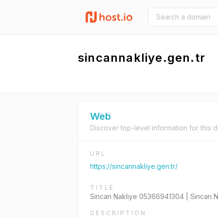
sincannakliye.gen.tr
Web
Discover top-level information for this 
URL
https://sincannakliye.gen.tr/
TITLE
Sincan Nakliye 05366941304 | Sincan Na
DESCRIPTION