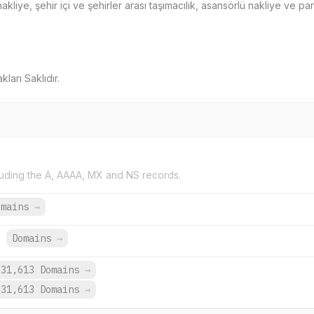
kliye, şehir içi ve şehirler arası taşımacılık, asansörlü nakliye ve p
ları Saklıdır.
uding the A, AAAA, MX and NS records.
omains
→
.
Domains
→
31,613 Domains
→
31,613 Domains
→