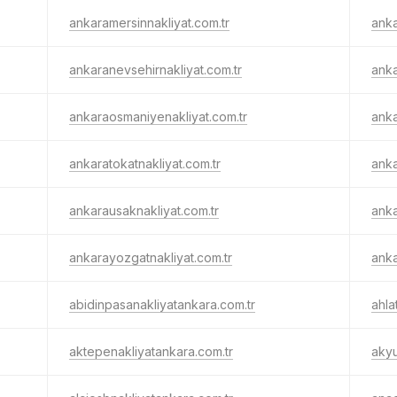
ankaramersinnakliyat.com.tr
anka
ankaranevsehirnakliyat.com.tr
anka
ankaraosmaniyenakliyat.com.tr
anka
ankaratokatnakliyat.com.tr
anka
ankarausaknakliyat.com.tr
anka
ankarayozgatnakliyat.com.tr
anka
abidinpasanakliyatankara.com.tr
ahla
aktepenakliyatankara.com.tr
akyu