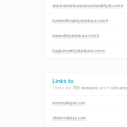
ankaraistanbulasansorlunakliyat.com.tr
bademliknakliyatankara.com.tr
balanakliyatankara.com.tr
baglumnakliyatankara.com.tr
Links to
There are
791 domains
which
sincann
ennenakliyat.com
sitelernakliye.com