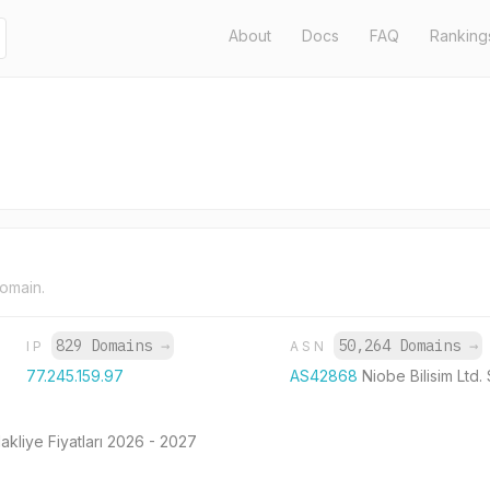
About
Docs
FAQ
Ranking
domain.
829 Domains
→
50,264 Domains
→
IP
ASN
77.245.159.97
AS42868
Niobe Bilisim Ltd. S
kliye Fiyatları 2026 - 2027