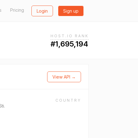
s
Pricing
Login
Sign up
HOST.IO RANK
#1,695,194
View API →
COUNTRY
ti.