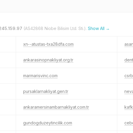
245.159.97
(AS42868 Niobe Bilisim Ltd. Sti.).
Show All →
xn--atustas-txa28dfa.com
asan
ankarasinopnakliyat.org.tr
dent
marmarisvinc.com
csr
pursaklarnakliyat.gen.tr
nev
ankaramersinambarnakliyat.com.tr
kafk
gundogduzeytincilik.com
cebe