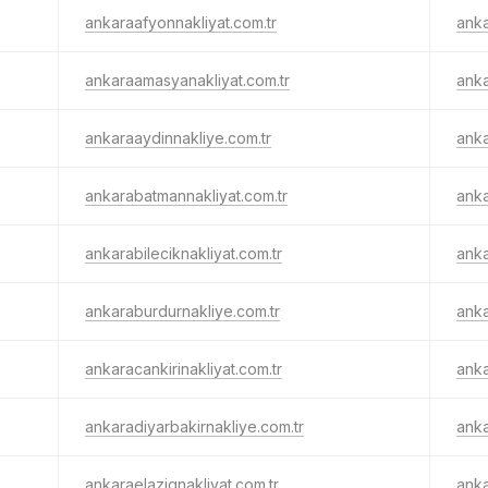
ankaraafyonnakliyat.com.tr
anka
ankaraamasyanakliyat.com.tr
anka
ankaraaydinnakliye.com.tr
anka
ankarabatmannakliyat.com.tr
anka
ankarabileciknakliyat.com.tr
anka
ankaraburdurnakliye.com.tr
anka
ankaracankirinakliyat.com.tr
anka
ankaradiyarbakirnakliye.com.tr
anka
ankaraelazignakliyat.com.tr
anka