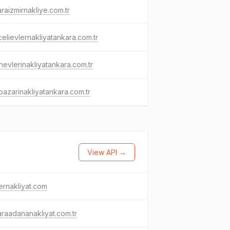
raizmirnakliye.com.tr
elievlernakliyatankara.com.tr
nevlerinakliyatankara.com.tr
azarinakliyatankara.com.tr
View API →
lernakliyat.com
raadananakliyat.com.tr