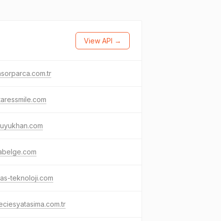
View API →
sorparca.com.tr
aressmile.com
buyukhan.com
abelge.com
as-teknoloji.com
ciesyatasima.com.tr