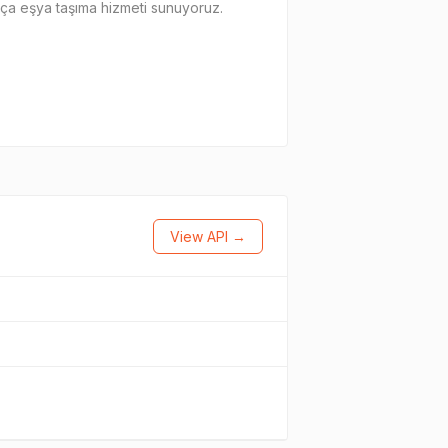
arça eşya taşıma hizmeti sunuyoruz.
View API →