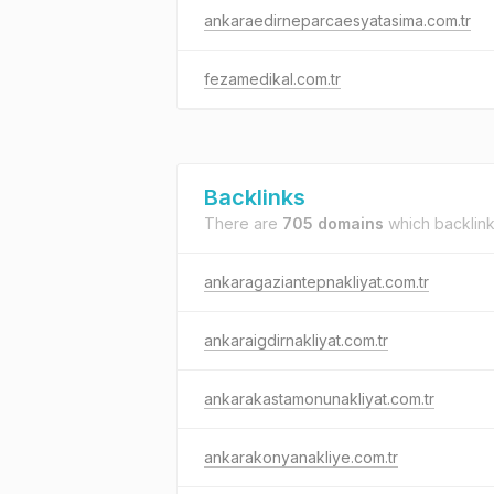
ankaraedirneparcaesyatasima.com.tr
fezamedikal.com.tr
Backlinks
There are
705 domains
which backlin
ankaragaziantepnakliyat.com.tr
ankaraigdirnakliyat.com.tr
ankarakastamonunakliyat.com.tr
ankarakonyanakliye.com.tr