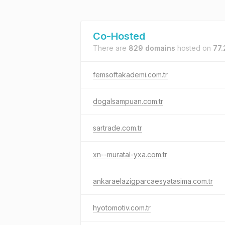
Co-Hosted
There are
829 domains
hosted on
77.
femsoftakademi.com.tr
dogalsampuan.com.tr
sartrade.com.tr
xn--muratal-yxa.com.tr
ankaraelazigparcaesyatasima.com.tr
hyotomotiv.com.tr