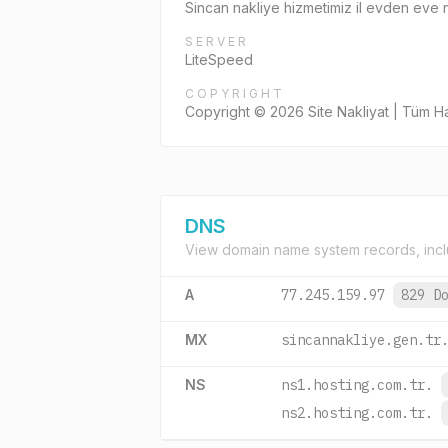
Sincan nakliye hizmetimiz il evden eve na
SERVER
LiteSpeed
COPYRIGHT
Copyright © 2026 Site Nakliyat | Tüm Hak
DNS
View domain name system records, incl
A
77.245.159.97
829 D
MX
sincannakliye.gen.tr
NS
ns1.hosting.com.tr.
ns2.hosting.com.tr.