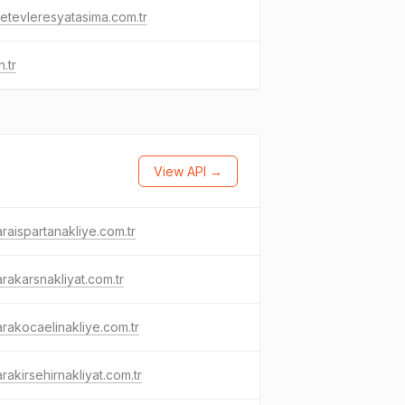
tevleresyatasima.com.tr
.tr
View API →
raispartanakliye.com.tr
rakarsnakliyat.com.tr
rakocaelinakliye.com.tr
rakirsehirnakliyat.com.tr