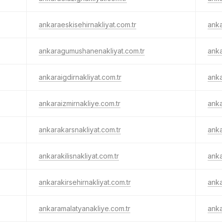
ankaraeskisehirnakliyat.com.tr
anka
ankaragumushanenakliyat.com.tr
anka
ankaraigdirnakliyat.com.tr
anka
ankaraizmirnakliye.com.tr
anka
ankarakarsnakliyat.com.tr
anka
ankarakilisnakliyat.com.tr
anka
ankarakirsehirnakliyat.com.tr
anka
ankaramalatyanakliye.com.tr
anka