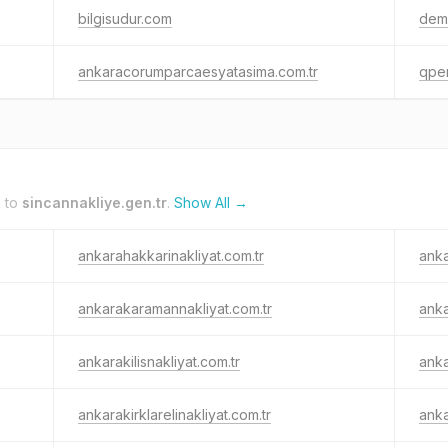
bilgisudur.com
deme
ankaracorumparcaesyatasima.com.tr
qpen
k to
sincannakliye.gen.tr
.
Show All →
ankarahakkarinakliyat.com.tr
anka
ankarakaramannakliyat.com.tr
anka
ankarakilisnakliyat.com.tr
anka
ankarakirklarelinakliyat.com.tr
anka