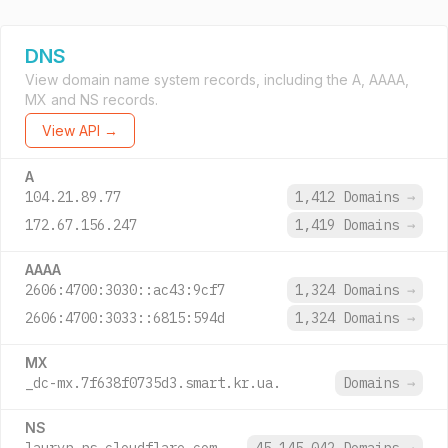
DNS
View domain name system records, including the A, AAAA,
MX and NS records.
View API →
A
104.21.89.77
1,412 Domains
→
172.67.156.247
1,419 Domains
→
AAAA
2606:4700:3030::ac43:9cf7
1,324 Domains
→
2606:4700:3033::6815:594d
1,324 Domains
→
MX
_dc-mx.7f638f0735d3.smart.kr.ua.
Domains
→
NS