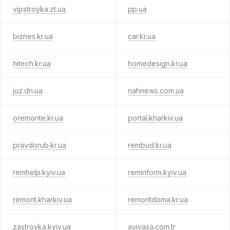
vipstroyka.zt.ua
pp.ua
biznes.kr.ua
car.kr.ua
hitech.kr.ua
homedesign.kr.ua
juz.dn.ua
nahnews.com.ua
oremonte.kr.ua
portal.kharkiv.ua
pravdorub.kr.ua
rembud.kr.ua
remhelp.kyiv.ua
reminform.kyiv.ua
remont.kharkiv.ua
remontdoma.kr.ua
zastroyka.kyiv.ua
avivasa.com.tr