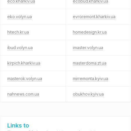
eco.kharkiv.ua
ecobud.kharkiv.ua
eko.volyn.ua
evroremont.kharkiv.ua
hitech.kr.ua
homedesign.kr.ua
ibud.volyn.ua
imaster.volyn.ua
kirpich.kharkiv.ua
masterdoma.zt.ua
masterok.volyn.ua
mirremonta.kyiv.ua
nahnews.com.ua
obukhov.kyiv.ua
Links to