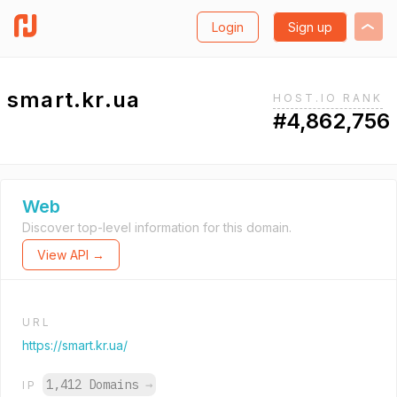
Login
Sign up
smart.kr.ua
HOST.IO RANK
#4,862,756
Web
Discover top-level information for this domain.
View API →
URL
https://smart.kr.ua/
1,412 Domains
→
IP