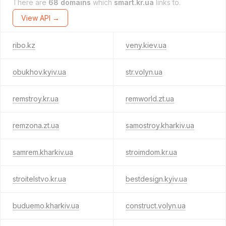
There are
68 domains
which
smart.kr.ua
links to.
View API →
ribo.kz
veny.kiev.ua
obukhov.kyiv.ua
str.volyn.ua
remstroy.kr.ua
remworld.zt.ua
remzona.zt.ua
samostroy.kharkiv.ua
samrem.kharkiv.ua
stroimdom.kr.ua
stroitelstvo.kr.ua
bestdesign.kyiv.ua
buduemo.kharkiv.ua
construct.volyn.ua