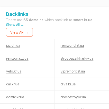
Backlinks
There are
65 domains
which backlink to
smart.kr.ua
.
Show All →
View API →
juz.dn.ua
remworld.zt.ua
remzona.zt.ua
stroybaza.kharkiv.ua
velo.kr.ua
vipremont.zt.ua
car.kr.ua
diva.kr.ua
domik.kr.ua
domostroy.kr.ua