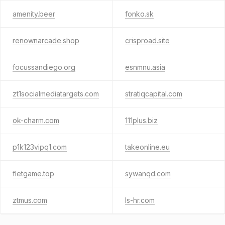
amenity.beer
fonko.sk
renownarcade.shop
crisproad.site
focussandiego.org
esnmnu.asia
zt1socialmediatargets.com
stratiqcapital.com
ok-charm.com
111plus.biz
p1k123vipq1.com
takeonline.eu
fletgame.top
sywanqd.com
ztmus.com
ls-hr.com