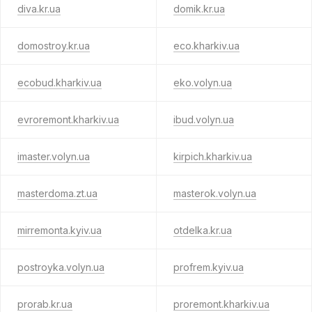
diva.kr.ua
domik.kr.ua
domostroy.kr.ua
eco.kharkiv.ua
ecobud.kharkiv.ua
eko.volyn.ua
evroremont.kharkiv.ua
ibud.volyn.ua
imaster.volyn.ua
kirpich.kharkiv.ua
masterdoma.zt.ua
masterok.volyn.ua
mirremonta.kyiv.ua
otdelka.kr.ua
postroyka.volyn.ua
profrem.kyiv.ua
prorab.kr.ua
proremont.kharkiv.ua