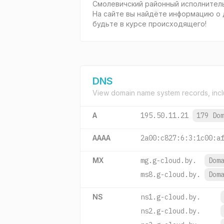
Смолевичский районный исполнитель
На сайте вы найдёте информацию о 
будьте в курсе происходящего!
DNS
View domain name system records, incl
A
195.50.11.21
179 Do
AAAA
2a00:c827:6:3:1c00:a
MX
mg.g-cloud.by.
Dom
ms8.g-cloud.by.
Dom
NS
ns1.g-cloud.by.
ns2.g-cloud.by.