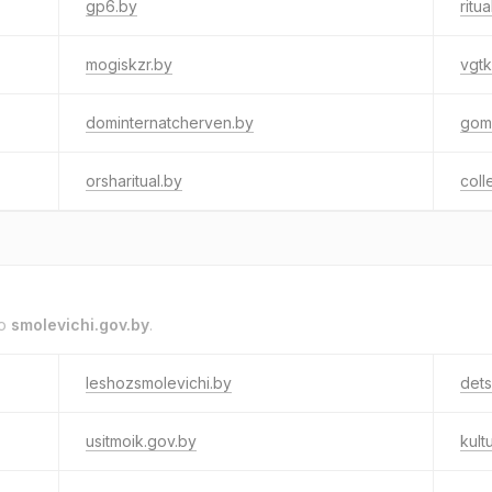
gp6.by
ritu
mogiskzr.by
vgtk
dominternatcherven.by
gom
orsharitual.by
col
to
smolevichi.gov.by
.
leshozsmolevichi.by
det
usitmoik.gov.by
kult