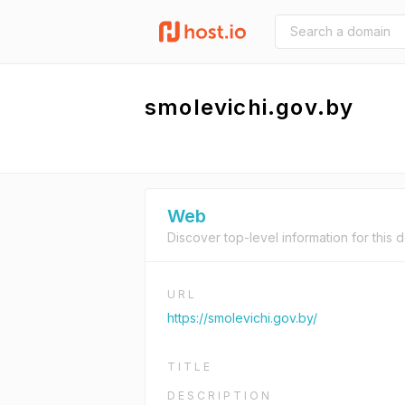
smolevichi.gov.by
Web
Discover top-level information for this 
URL
https://smolevichi.gov.by/
TITLE
DESCRIPTION