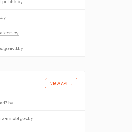
al-polotsk.by
.by
elstom.by
ledgemvd.by
View API →
sad2.by
ura-minobl.gov.by