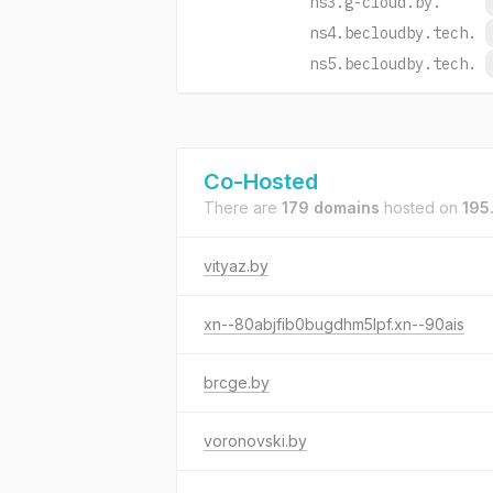
ns3.g-cloud.by.
ns4.becloudby.tech.
ns5.becloudby.tech.
Co-Hosted
There are
179 domains
hosted on
195.
vityaz.by
xn--80abjfib0bugdhm5lpf.xn--90ais
brcge.by
voronovski.by