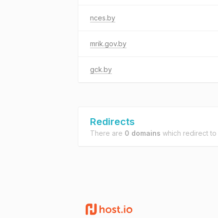
nces.by
mrik.gov.by
gck.by
Redirects
There are
0 domains
which redirect t