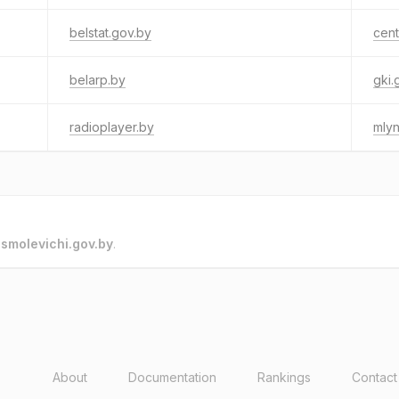
belstat.gov.by
cent
belarp.by
gki.
radioplayer.by
mlyn
o
smolevichi.gov.by
.
About
Documentation
Rankings
Contact