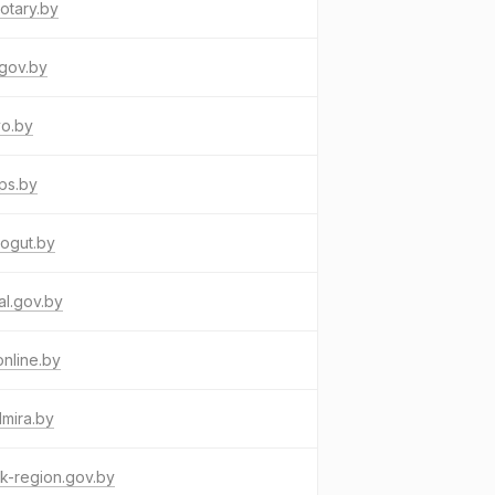
otary.by
gov.by
vo.by
ps.by
ogut.by
al.gov.by
online.by
mira.by
k-region.gov.by