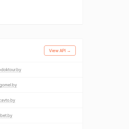
View API →
→
odoktour.by
gomel.by
cavto.by
bet.by