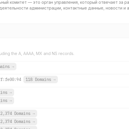
ный комитет — это орган управления, который отвечает за ра
деятельности администрации, контактные данные, новости и а
uding the A, AAAA, MX and NS records.
mains
→
ff:fe00:94
118 Domains
→
ains
→
ains
→
2,374 Domains
→
2,374 Domains
→