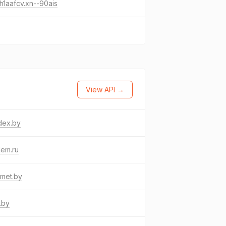
h1aafcv.xn--90ais
View API →
dex.by
dem.ru
tmet.by
.by