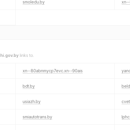
smoledu.by
xn--
hi.gov.by
links to.
xn--80abnmycp7evc.xn--90ais
yan
bdt.by
bel
usiazh.by
cve
smiautotrans.by
lphc