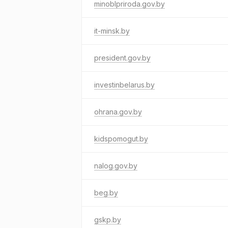
minoblpriroda.gov.by
it-minsk.by
president.gov.by
investinbelarus.by
ohrana.gov.by
kidspomogut.by
nalog.gov.by
beg.by
gskp.by