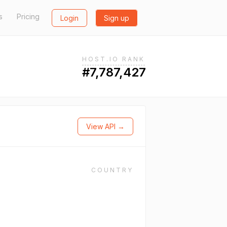
s
Pricing
Login
Sign up
HOST.IO RANK
#7,787,427
View API →
COUNTRY