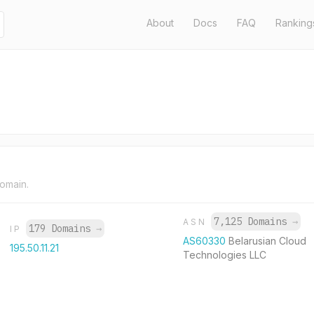
About
Docs
FAQ
Ranking
domain.
7,125 Domains
→
ASN
179 Domains
→
IP
AS60330
Belarusian Cloud
195.50.11.21
Technologies LLC