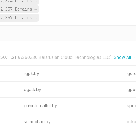
2,374 Domains
→
2,357 Domains
→
2,357 Domains
→
50.11.21
(AS60330 Belarusian Cloud Technologies LLC).
Show All 
rgpk.by
gor
dgatk.by
gpb
puhinternattut.by
spe
semochag.by
mika