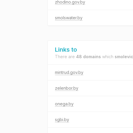
zhodino.gov.by
smolswater.by
Links to
There are
48 domains
which
smolevic
mintrud.gov.by
zelenbor.by
onega.by
sgbi.by