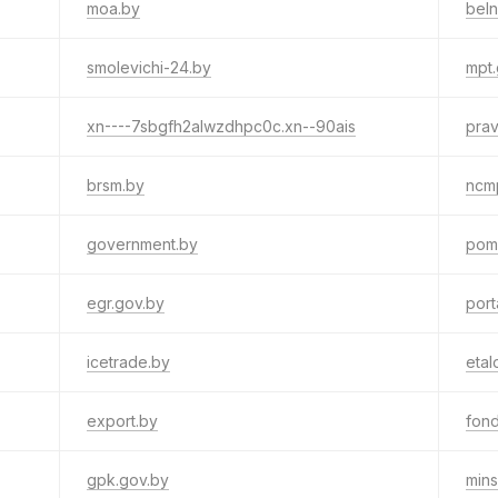
moa.by
beln
smolevichi-24.by
mpt.
xn----7sbgfh2alwzdhpc0c.xn--90ais
pra
brsm.by
ncm
government.by
pom
egr.gov.by
port
icetrade.by
etal
export.by
fond
gpk.gov.by
mins