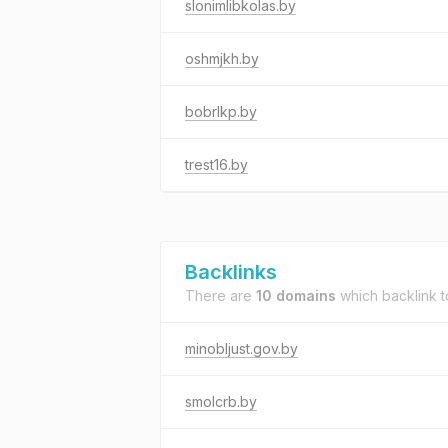
slonimlibkolas.by
oshmjkh.by
bobrlkp.by
trest16.by
Backlinks
There are
10 domains
which backlink 
minobljust.gov.by
smolcrb.by