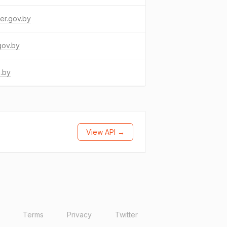
er.gov.by
gov.by
.by
View API →
Terms
Privacy
Twitter