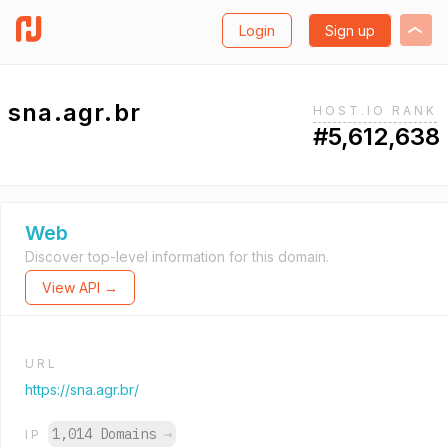
Login
Sign up
sna.agr.br
HOST.IO RANK
#5,612,638
Web
Discover top-level information for this domain.
View API →
URL
https://sna.agr.br/
1,014 Domains
→
IP