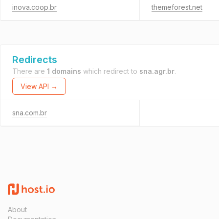
inova.coop.br
themeforest.net
Redirects
There are
1 domains
which redirect to
sna.agr.br
.
View API →
sna.com.br
About