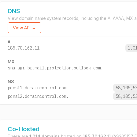
DNS
View domain name system records, including the A, AAAA, MX a
View API →
A
185.70.162.11
1,0
MX
sna-agr-br.mail.protection.outlook.com.
NS
pdns11.domaincontrol.com.
58,105,5
pdns12.domaincontrol.com.
58,105,5
Co-Hosted
There are
1,014 domains
hosted on
185.70.162.11
(AS205157 Da