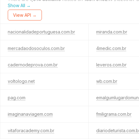
Show All →
View API →
nacionalidadeportuguesa.com.br
miranda.com.br
mercadaodosoculos.com.br
4medic.com.br
cadernodeprova.com.br
leveros.com.br
voltologo.net
wb.com.br
pag.com
emalgumlugardomun
imaginanaviagem.com
fmiligrama.com.br
vitaforacademy.com.br
diariodeturista.com.b