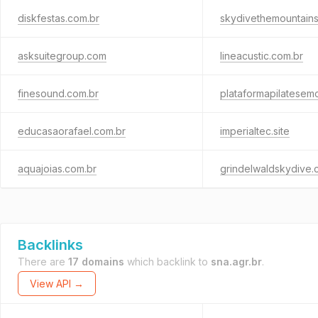
diskfestas.com.br
skydivethemountain
asksuitegroup.com
lineacustic.com.br
finesound.com.br
plataformapilatesem
educasaorafael.com.br
imperialtec.site
aquajoias.com.br
grindelwaldskydive
Backlinks
There are
17 domains
which backlink to
sna.agr.br
.
View API →