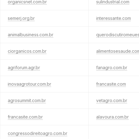
organicsnet.com.br
sulindustrial.com
semerj.org.br
interessante.com
animalbusiness.com.br
querodiscutiromeuest
ciorganicos.com.br
alimentosesaude.co
agriforum.agr.br
fanagro.com.br
inovaagrotour.com.br
francasite.com
agrosummit.com.br
vetagro.com.br
francasite.com.br
alavoura.com.br
congressodireitoagro.com.br