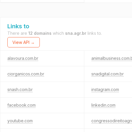
Links to
There are
12 domains
which
sna.agr.br
links to.
View API →
alavoura.com.br
animalbusiness.com.
ciorganicos.com.br
snadigital.com.br
snash.com.br
instagram.com
facebook.com
linkedin.com
youtube.com
congressodireitoagr