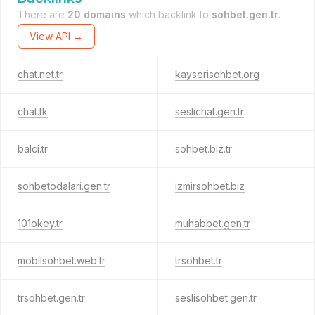
There are
20 domains
which backlink to
sohbet.gen.tr
.
View API →
chat.net.tr
kayserisohbet.org
chat.tk
seslichat.gen.tr
balci.tr
sohbet.biz.tr
sohbetodalari.gen.tr
izmirsohbet.biz
101okey.tr
muhabbet.gen.tr
mobilsohbet.web.tr
trsohbet.tr
trsohbet.gen.tr
seslisohbet.gen.tr