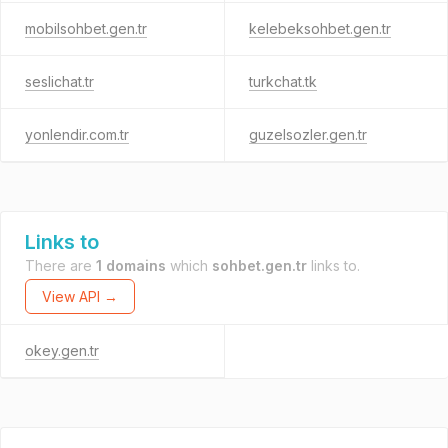
mobilsohbet.gen.tr
kelebeksohbet.gen.tr
seslichat.tr
turkchat.tk
yonlendir.com.tr
guzelsozler.gen.tr
Links to
There are
1 domains
which
sohbet.gen.tr
links to.
View API →
okey.gen.tr