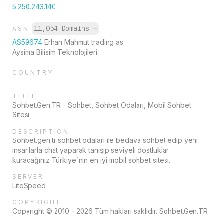
5.250.243.140
11,054 Domains
→
ASN
AS59674
Erhan Mahmut trading as
Aysima Bilisim Teknolojileri
COUNTRY
TITLE
Sohbet.Gen.TR - Sohbet, Sohbet Odaları, Mobil Sohbet
Sitesi
DESCRIPTION
Sohbet.gen.tr sohbet odaları ile bedava sohbet edip yeni
insanlarla chat yaparak tanışıp seviyeli dostluklar
kuracağınız Türkiye`nin en iyi mobil sohbet sitesi.
SERVER
LiteSpeed
COPYRIGHT
Copyright © 2010 - 2026 Tüm hakları saklıdır. Sohbet.Gen.TR