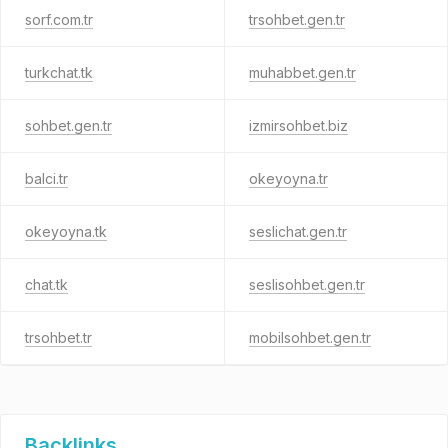
sorf.com.tr
trsohbet.gen.tr
turkchat.tk
muhabbet.gen.tr
sohbet.gen.tr
izmirsohbet.biz
balci.tr
okeyoyna.tr
okeyoyna.tk
seslichat.gen.tr
chat.tk
seslisohbet.gen.tr
trsohbet.tr
mobilsohbet.gen.tr
Backlinks