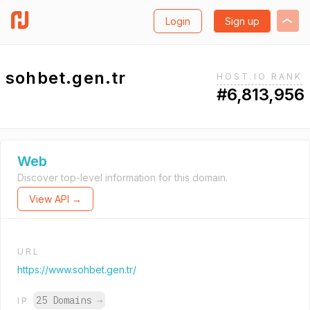
Login
Sign up
sohbet.gen.tr
HOST.IO RANK
#6,813,956
Web
Discover top-level information for this domain.
View API →
URL
https://www.sohbet.gen.tr/
25 Domains
→
IP