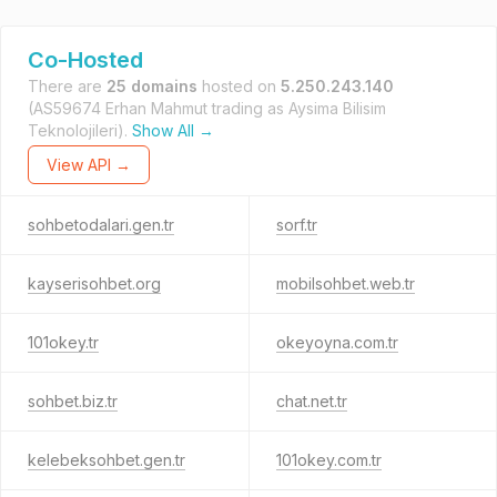
Co-Hosted
There are
25 domains
hosted on
5.250.243.140
(AS59674 Erhan Mahmut trading as Aysima Bilisim
Teknolojileri).
Show All →
View API →
sohbetodalari.gen.tr
sorf.tr
kayserisohbet.org
mobilsohbet.web.tr
101okey.tr
okeyoyna.com.tr
sohbet.biz.tr
chat.net.tr
kelebeksohbet.gen.tr
101okey.com.tr