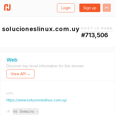
Login
Sign up
solucioneslinux.com.uy
HOST.IO RANK
#713,506
Web
Discover top-level information for this domain.
View API →
URL
https://www.solucioneslinux.com.uy/
66 Domains
→
IP