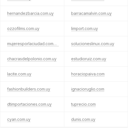
hernandezbarcia.com.uy
barracamalvin.com.uy
ozzofilms.com.uy
limport.com.uy
mujeresporlaciudad.com.uy
solucioneslinux.com.uy
chacrasdelpolonio.com.uy
estudioruiz.com.uy
lacite.com.uy
horaciopaiva.com
fashionbuilders.com.uy
ignacioruglio.com
dtimportaciones.com.uy
tuprecio.com
cyan.com.uy
dunis.com.uy