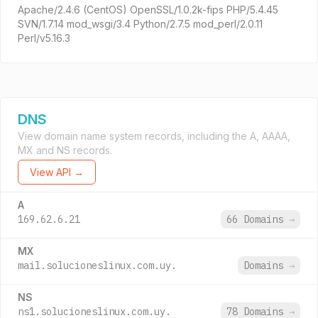
Apache/2.4.6 (CentOS) OpenSSL/1.0.2k-fips PHP/5.4.45
SVN/1.7.14 mod_wsgi/3.4 Python/2.7.5 mod_perl/2.0.11
Perl/v5.16.3
DNS
View domain name system records, including the A, AAAA,
MX and NS records.
View API →
A
169.62.6.21
66 Domains
→
MX
mail.solucioneslinux.com.uy.
Domains
→
NS
ns1.solucioneslinux.com.uy.
78 Domains
→