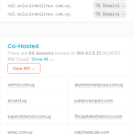
ns2.solucioneslinux.com.uy.
78 Domains
→
ns3.solucioneslinux.com.uy.
78 Domains
→
Co-Hosted
There are
66 domains
hosted on
169.62.6.21
(AS36351
IBM Cloud).
Show All →
View API →
vernol.com.uy
aluminiomariposa.com.uy
acoext.uy
juanjovazquez.com
superdotacion.com.uy
19capitaleshistorico.com
smac.com.uy
natchemicals.com