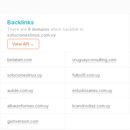
Backlinks
There are
9 domains
which backlink to
solucioneslinux.com.uy
.
View API →
bmlatam.com
uruguayconsulting.com
solucioneslinux.uy
futbol5.com.uy
aulide.com.uy
estudiosanes.com.uy
albauniformes.com.uy
licandrodiaz.com.uy
gsinversion.com