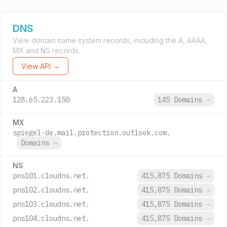
DNS
View domain name system records, including the A, AAAA,
MX and NS records.
View API →
A
128.65.223.150
145 Domains
→
MX
spiegel-de.mail.protection.outlook.com.
Domains
→
NS
pns101.cloudns.net.
415,875 Domains
→
pns102.cloudns.net.
415,875 Domains
→
pns103.cloudns.net.
415,875 Domains
→
pns104.cloudns.net.
415,875 Domains
→