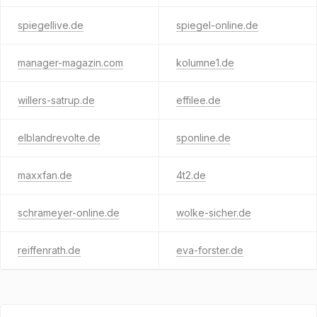
spiegellive.de
spiegel-online.de
manager-magazin.com
kolumne1.de
willers-satrup.de
effilee.de
elblandrevolte.de
sponline.de
maxxfan.de
4t2.de
schrameyer-online.de
wolke-sicher.de
reiffenrath.de
eva-forster.de