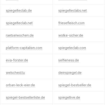
spiegelteclab.de
spiegelteclabs.net
spiegelteclab.net
friesefleisch.com
raetselwochen.de
wolke-sicher.de
platform-capitalism.com
spiegeteclab.com
eva-forster.de
selfieness.de
welscheid.lu
deinspiegel.de
orban-leck-eier.de
spiegel-bestseller.de
spiegel-bestsellerliste.de
spiegellive.de