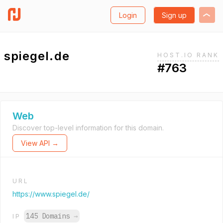
Login
Sign up
spiegel.de
HOST.IO RANK
#763
Web
Discover top-level information for this domain.
View API →
URL
https://www.spiegel.de/
145 Domains
→
IP