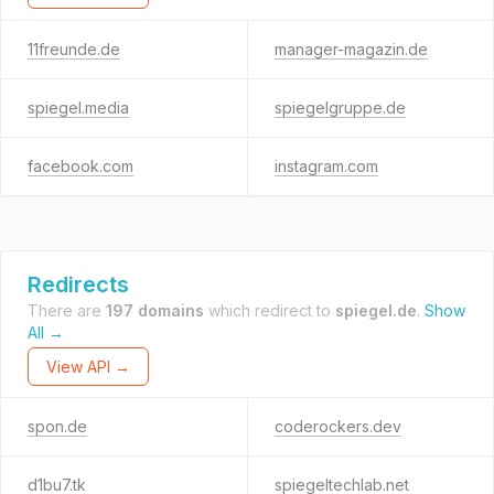
11freunde.de
manager-magazin.de
spiegel.media
spiegelgruppe.de
facebook.com
instagram.com
Redirects
There are
197 domains
which redirect to
spiegel.de
.
Show
All →
View API →
spon.de
coderockers.dev
d1bu7.tk
spiegeltechlab.net