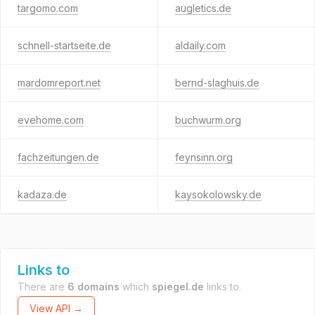
targomo.com
augletics.de
schnell-startseite.de
aldaily.com
mardomreport.net
bernd-slaghuis.de
evehome.com
buchwurm.org
fachzeitungen.de
feynsinn.org
kadaza.de
kaysokolowsky.de
Links to
There are
6 domains
which
spiegel.de
links to.
View API →