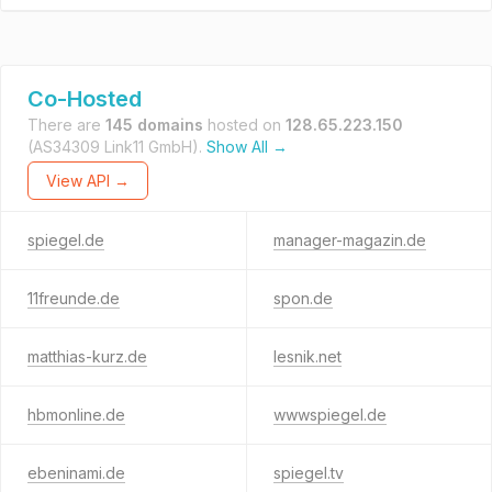
Co-Hosted
There are
145 domains
hosted on
128.65.223.150
(AS34309 Link11 GmbH).
Show All →
View API →
spiegel.de
manager-magazin.de
11freunde.de
spon.de
matthias-kurz.de
lesnik.net
hbmonline.de
wwwspiegel.de
ebeninami.de
spiegel.tv