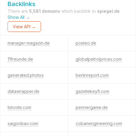
Backlinks
There are
5,581 domains
which backlink to
spiegel.de
.
Show All →
View API →
manager-magazin.de
posteo.de
11freunde.de
globalpetrolprices.com
generated.photos
berlinreport.com
datawrapper.de
gazetekeyfi.com
listvote.com
pennergame.de
saigonbao.com
cobanengineering.com