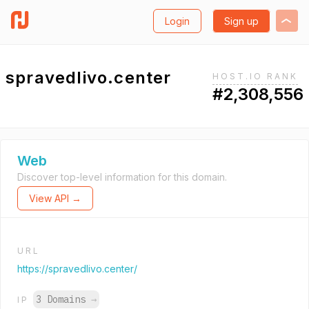
Login
Sign up
spravedlivo.center
HOST.IO RANK
#2,308,556
Web
Discover top-level information for this domain.
View API →
URL
https://spravedlivo.center/
3 Domains
→
IP