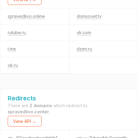
spravedlivo.online
domsovet.tv
rutube.ru
vk.com
t.me
dzen.ru
ok.ru
Redirects
There are
2 domains
which redirect to
spravedlivo.center
.
View API →
xn--80aeahectxvidmkb1a5d.xn--p1ai
xn----7sbgajfdv0ayienlb3a9d.xn--p1ai