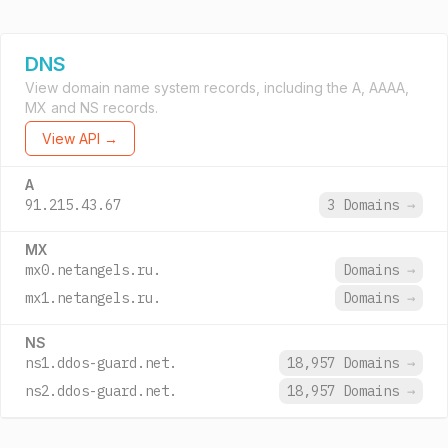
DNS
View domain name system records, including the A, AAAA,
MX and NS records.
View API →
A
91.215.43.67
3 Domains
→
MX
mx0.netangels.ru.
Domains
→
mx1.netangels.ru.
Domains
→
NS
ns1.ddos-guard.net.
18,957 Domains
→
ns2.ddos-guard.net.
18,957 Domains
→