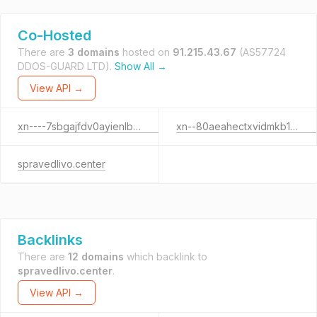
Co-Hosted
There are
3 domains
hosted on
91.215.43.67
(AS57724
DDOS-GUARD LTD).
Show All →
View API →
xn----7sbgajfdv0ayienlb3a9d.xn--p1ai
xn--80aeahectxvidmkb1a5d.xn--p1ai
spravedlivo.center
Backlinks
There are
12 domains
which backlink to
spravedlivo.center
.
View API →