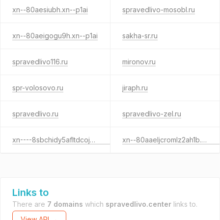
xn--80aesiubh.xn--p1ai
spravedlivo-mosobl.ru
xn--80aeigogu9h.xn--p1ai
sakha-sr.ru
spravedlivo116.ru
mironov.ru
spr-volosovo.ru
jiraph.ru
spravedlivo.ru
spravedlivo-zel.ru
xn----8sbchidy5afltdcojk4d2d.xn--p1ai
xn--80aaeljcromlz2ah1b.xn--p1ai
Links to
There are
7 domains
which
spravedlivo.center
links to.
View API →