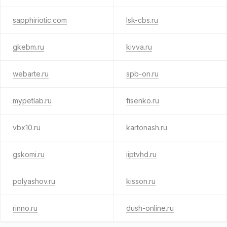
sapphiriotic.com
lsk-cbs.ru
gkebm.ru
kivva.ru
webarte.ru
spb-on.ru
mypetlab.ru
fisenko.ru
vbx10.ru
kartonash.ru
gskomi.ru
iiptvhd.ru
polyashov.ru
kisson.ru
rinno.ru
dush-online.ru