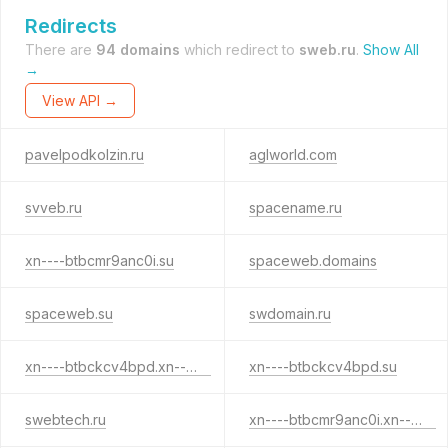
Redirects
There are
94 domains
which redirect to
sweb.ru
.
Show All
→
View API →
pavelpodkolzin.ru
aglworld.com
svveb.ru
spacename.ru
xn----btbcmr9anc0i.su
spaceweb.domains
spaceweb.su
swdomain.ru
xn----btbckcv4bpd.xn--p1ai
xn----btbckcv4bpd.su
swebtech.ru
xn----btbcmr9anc0i.xn--p1ai