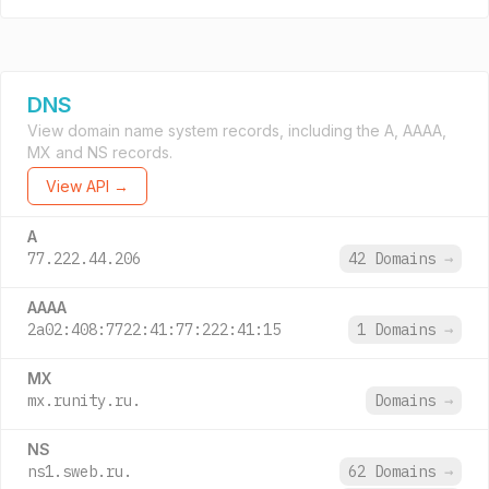
DNS
View domain name system records, including the A, AAAA,
MX and NS records.
View API →
A
77.222.44.206
42 Domains
→
AAAA
2a02:408:7722:41:77:222:41:15
1 Domains
→
MX
mx.runity.ru.
Domains
→
NS
ns1.sweb.ru.
62 Domains
→