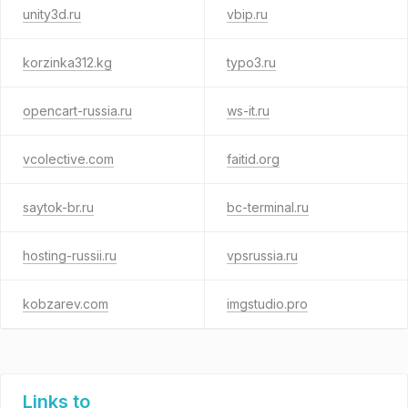
unity3d.ru
vbip.ru
korzinka312.kg
typo3.ru
opencart-russia.ru
ws-it.ru
vcolective.com
faitid.org
saytok-br.ru
bc-terminal.ru
hosting-russii.ru
vpsrussia.ru
kobzarev.com
imgstudio.pro
Links to