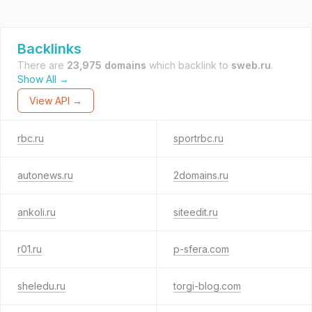
Backlinks
There are
23,975 domains
which backlink to
sweb.ru
.
Show All →
View API →
rbc.ru
sportrbc.ru
autonews.ru
2domains.ru
ankoli.ru
siteedit.ru
r01.ru
p-sfera.com
sheledu.ru
torgi-blog.com