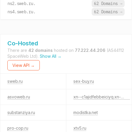
ns2.sweb.ru.
62 Domains
→
ns4.sweb.ru.
62 Domains
→
Co-Hosted
There are
42 domains
hosted on
77.222.44.206
(AS44112
SpaceWeb Ltd).
Show All →
View API →
sweb.ru
sex-buy.ru
asvoweb.ru
xn--c1ajidfebbeiciyq.xn--p1ai
substanziya.ru
modistka.net
pro-cop.ru
xtv5.ru