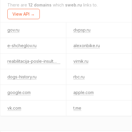
There are
12 domains
which
sweb.ru
links to.
View API →
gov.ru
dvpsp.ru
e-shcheglov.ru
alexonbike.ru
reabilitacija-posle-insulta.ru
virnik.ru
dogs-history.ru
rbc.ru
google.com
apple.com
vk.com
t.me