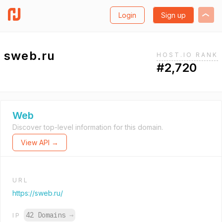
Login
Sign up
sweb.ru
HOST.IO RANK
#2,720
Web
Discover top-level information for this domain.
View API →
URL
https://sweb.ru/
42 Domains
→
IP