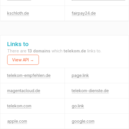
kschloth.de
fairpay24.de
Links to
There are
13 domains
which
telekom.de
links to.
View API →
telekom-empfehlen.de
page.link
magentacloud.de
telekom-dienste.de
telekom.com
go.link
apple.com
google.com