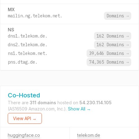
MX
mailin.ng.telekom.net.
Domains
→
NS
dns1.telekom.de.
162 Domains
→
dns2.telekom.de.
162 Domains
→
ns1.telekom.net.
39,646 Domains
→
pns.dtag.de.
74,365 Domains
→
Co-Hosted
There are
311 domains
hosted on
54.230.114.105
(AS16509 Amazon.com, Inc.).
Show All →
View API →
huggingface.co
telekom.de