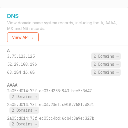
DNS
View domain name system records, including the A, AAAA,
MX and NS records.
View API →
A
3.75.123.125
2 Domains
→
52.29.103.196
2 Domains
→
63.184.16.68
2 Domains
→
AAAA
2a05:d014:73f:ec03:d255:940:bce5:3d47
2 Domains
→
2a05:d014:73f:ec04:23ef:c018:758f:d821
2 Domains
→
2a05:d014:73f:ec05:c4bd:6cb4:3a9e:327b
2 Domains
→