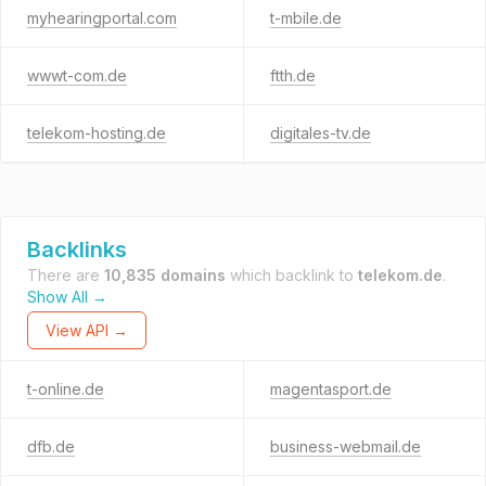
myhearingportal.com
t-mbile.de
wwwt-com.de
ftth.de
telekom-hosting.de
digitales-tv.de
Backlinks
There are
10,835 domains
which backlink to
telekom.de
.
Show All →
View API →
t-online.de
magentasport.de
dfb.de
business-webmail.de