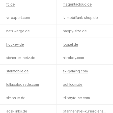
fc.de
magentacloud.de
vr-expert.com
lv-mobilfunk-shop.de
netzwerge.de
happy-size.de
hockey.de
logitel.de
sicher-im-netz.de
nitrokey.com
starmobile.de
sk-gaming.com
lollapaloozade.com
pohlcom.de
simon-m.de
trilobyte-se.com
adsl-links.de
pfannenstiel-kurierdienst.de