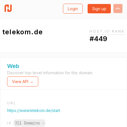
Login
Sign up
telekom.de
HOST.IO RANK
#449
Web
Discover top-level information for this domain.
View API →
URL
https://www.telekom.de/start
311 Domains
→
IP