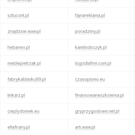
sztucont.pl
fajnareklama.pl
znajdzsie.waw.pl
poradzimy.pl
hebanex.pl
kamilsobczyk.pl
meblepietrzak.pl
logodlafirm.com.pl
fabrykablasku99.pl
czasopismo.eu
linkarz.pl
finansowaneszkolenia.pl
cieplydomek.eu
gryprzygodowe.net.pl
ellafirany.pl
arti.waw.pl