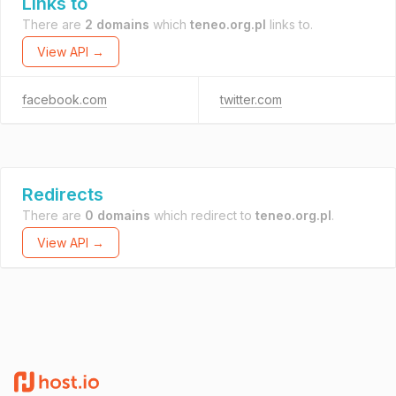
Links to
There are
2 domains
which
teneo.org.pl
links to.
View API →
facebook.com
twitter.com
Redirects
There are
0 domains
which redirect to
teneo.org.pl
.
View API →