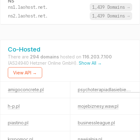
NS
ns1.laohost.net.
1,439 Domains
→
ns2.laohost.net.
1,439 Domains
→
Co-Hosted
There are
294 domains
hosted on
116.203.7.100
(AS24940 Hetzner Online GmbH).
Show All →
View API →
amigoconcrete.pl
psychoterapiadlasiebie.com.pl
h-p.pl
mojebiznesy.waw.pl
piastino.pl
businessleague.pl
krspomoc.pl
nawijalnia.pl