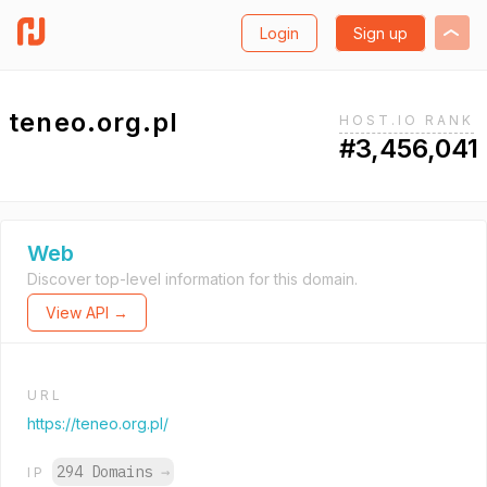
Login
Sign up
teneo.org.pl
HOST.IO RANK
#3,456,041
Web
Discover top-level information for this domain.
View API →
URL
https://teneo.org.pl/
294 Domains
→
IP