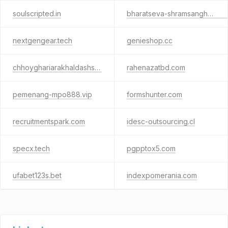
soulscripted.in
bharatseva-shramsangha.com
nextgengear.tech
genieshop.cc
chhoyghariarakhaldashs.in
rahenazatbd.com
pemenang-mpo888.vip
formshunter.com
recruitmentspark.com
idesc-outsourcing.cl
specx.tech
pgpptox5.com
ufabet123s.bet
indexpomerania.com