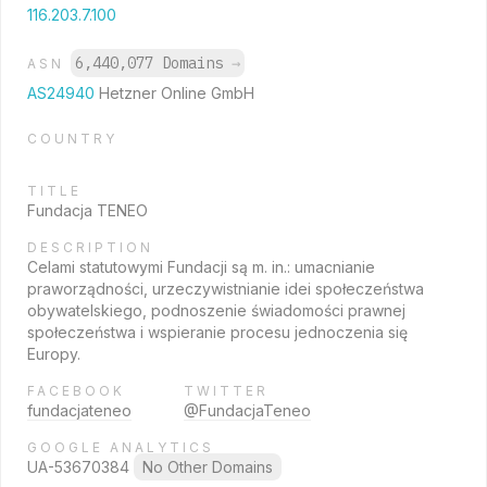
116.203.7.100
6,440,077 Domains
→
ASN
AS24940
Hetzner Online GmbH
COUNTRY
TITLE
Fundacja TENEO
DESCRIPTION
Celami statutowymi Fundacji są m. in.: umacnianie
praworządności, urzeczywistnianie idei społeczeństwa
obywatelskiego, podnoszenie świadomości prawnej
społeczeństwa i wspieranie procesu jednoczenia się
Europy.
FACEBOOK
TWITTER
fundacjateneo
@FundacjaTeneo
GOOGLE ANALYTICS
UA-53670384
No Other Domains