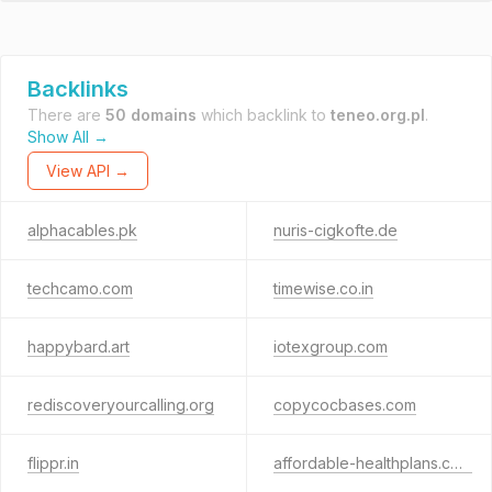
Backlinks
There are
50 domains
which backlink to
teneo.org.pl
.
Show All →
View API →
alphacables.pk
nuris-cigkofte.de
techcamo.com
timewise.co.in
happybard.art
iotexgroup.com
rediscoveryourcalling.org
copycocbases.com
flippr.in
affordable-healthplans.com