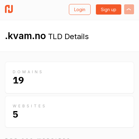
Login
Sign up
.kvam.no
TLD Details
DOMAINS
19
WEBSITES
5