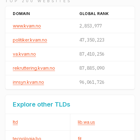
TOP 200 WEBSITES
DOMAIN
GLOBAL RANK
www.kvam.no
2,853,977
politiker.kvam.no
47,350,223
va.kvam.no
87,410,256
rekruttering.kvam.no
87,885,090
innsyn.kvam.no
96,061,726
Explore other TLDs
ltd
lib.wa.us
tecnologia.bo
fit