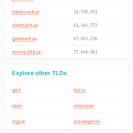
tobaccos.lt.ua
54,798,892
sherlock.lt.ua
61,566,772
gnidava.lt.ua
67,033,256
money-24.lt.ua
77,668,063
Explore other TLDs
ge.it
biz.cy
saxo
vinnica.ua
org.ve
porsanger.no