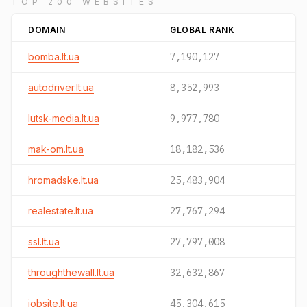
TOP 200 WEBSITES
DOMAIN
GLOBAL RANK
bomba.lt.ua
7,190,127
autodriver.lt.ua
8,352,993
lutsk-media.lt.ua
9,977,780
mak-om.lt.ua
18,182,536
hromadske.lt.ua
25,483,904
realestate.lt.ua
27,767,294
ssl.lt.ua
27,797,008
throughthewall.lt.ua
32,632,867
jobsite.lt.ua
45,304,615