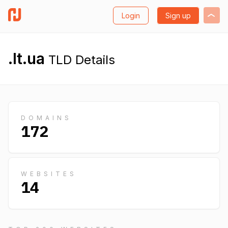
Login
Sign up
.lt.ua
TLD Details
DOMAINS
172
WEBSITES
14