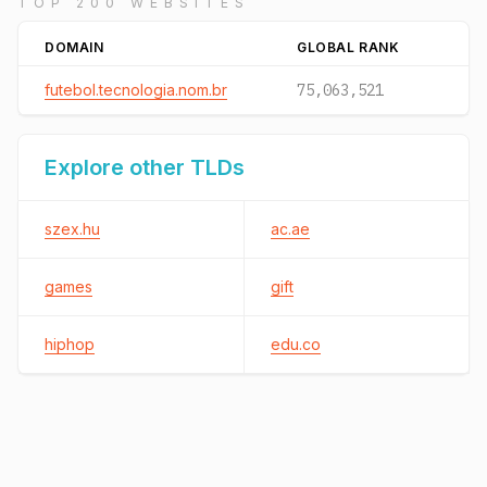
TOP 200 WEBSITES
DOMAIN
GLOBAL RANK
futebol.tecnologia.nom.br
75,063,521
Explore other TLDs
szex.hu
ac.ae
games
gift
hiphop
edu.co