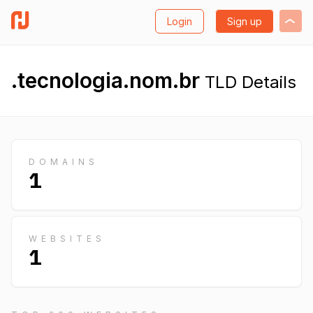
Login
Sign up
.tecnologia.nom.br
TLD Details
DOMAINS
1
WEBSITES
1