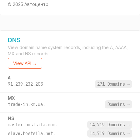
© 2025 Автоцентр
DNS
View domain name system records, including the A, AAAA,
MX and NS records.
View API →
A
91.239.232.205
271 Domains
→
MX
trade-in.km.ua.
Domains
→
NS
master.hostsila.com.
14,719 Domains
→
slave.hostsila.net.
14,719 Domains
→