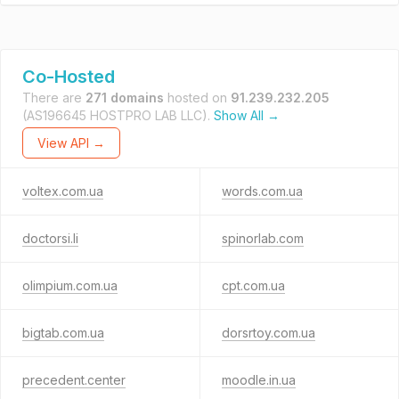
Co-Hosted
There are
271 domains
hosted on
91.239.232.205
(AS196645 HOSTPRO LAB LLC).
Show All →
View API →
voltex.com.ua
words.com.ua
doctorsi.li
spinorlab.com
olimpium.com.ua
cpt.com.ua
bigtab.com.ua
dorsrtoy.com.ua
precedent.center
moodle.in.ua