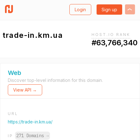
Login
Sign up
trade-in.km.ua
HOST.IO RANK
#63,766,340
Web
Discover top-level information for this domain.
View API →
URL
https://trade-in.km.ua/
271 Domains
→
IP