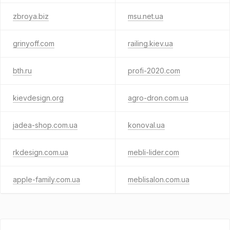
zbroya.biz
msu.net.ua
grinyoff.com
railing.kiev.ua
bth.ru
profi-2020.com
kievdesign.org
agro-dron.com.ua
jadea-shop.com.ua
konoval.ua
rkdesign.com.ua
mebli-lider.com
apple-family.com.ua
meblisalon.com.ua