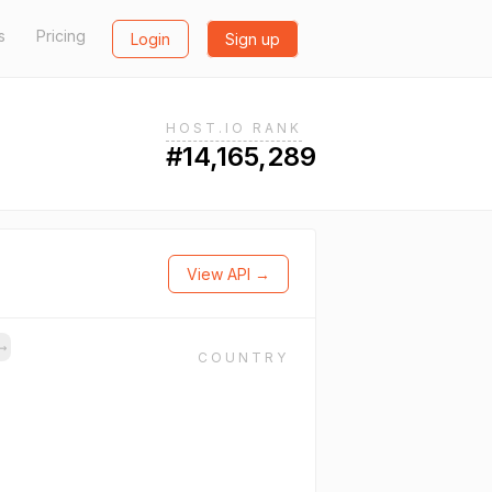
s
Pricing
Login
Sign up
HOST.IO RANK
#14,165,289
View API →
→
COUNTRY