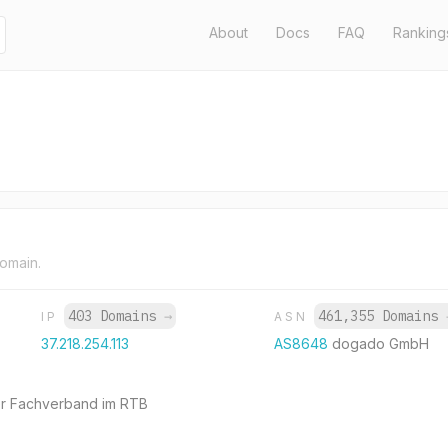
About
Docs
FAQ
Ranking
domain.
403 Domains
→
461,355 Domains
IP
ASN
37.218.254.113
AS8648
dogado GmbH
er Fachverband im RTB