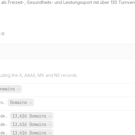
ls Freizeit-, Gesundheits- und Leistungssport mit über 130 Turnvere
.V.
uding the A, AAAA, MX and NS records.
Domains
→
ln.
Domains
→
.de.
13,616 Domains
→
.de.
13,616 Domains
→
.de.
13,616 Domains
→