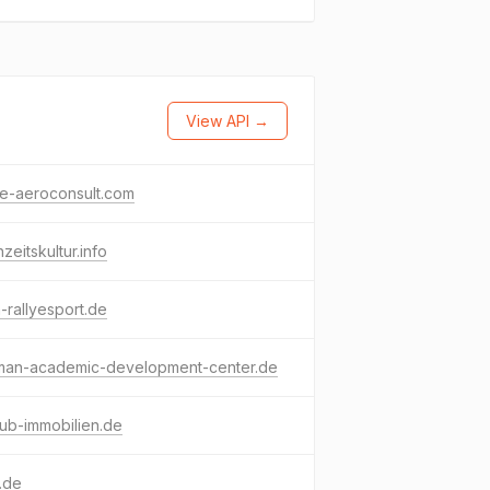
View API →
e-aeroconsult.com
zeitskultur.info
-rallyesport.de
man-academic-development-center.de
ub-immobilien.de
.de