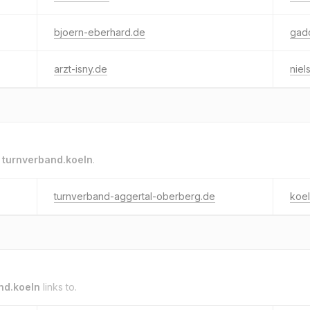
bjoern-eberhard.de
gadc
arzt-isny.de
niel
o
turnverband.koeln
.
turnverband-aggertal-oberberg.de
koel
nd.koeln
links to.