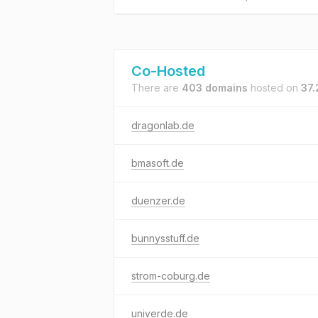
Co-Hosted
There are
403 domains
hosted on
37.
dragonlab.de
bmasoft.de
duenzer.de
bunnysstuff.de
strom-coburg.de
univerde.de