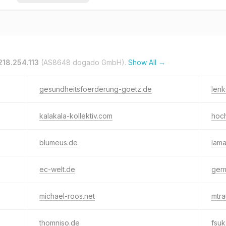
218.254.113
(AS8648 dogado GmbH).
Show All →
gesundheitsfoerderung-goetz.de
lenk
kalakala-kollektiv.com
hoch
blumeus.de
lama
ec-welt.de
ger
michael-roos.net
mtra
thomniso.de
fsuk