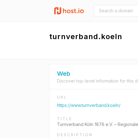
turnverband.koeln
Web
Discover top-level information for this 
URL
https://www.turnverband.koeln/
TITLE
Turnverband Köln 1876 e.V. – Regional
DESCRIPTION