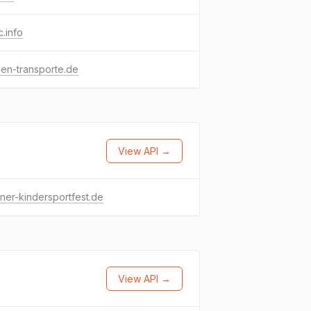
.info
sen-transporte.de
View API →
ner-kindersportfest.de
View API →