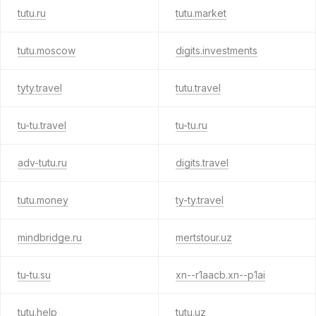
tutu.ru
tutu.market
tutu.moscow
digits.investments
tyty.travel
tutu.travel
tu-tu.travel
tu-tu.ru
adv-tutu.ru
digits.travel
tutu.money
ty-ty.travel
mindbridge.ru
mertstour.uz
tu-tu.su
xn--r1aacb.xn--p1ai
tutu.help
tutu.uz