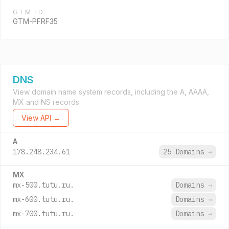
GTM ID
GTM-PFRF35
DNS
View domain name system records, including the A, AAAA,
MX and NS records.
View API →
A
178.248.234.61
25 Domains
→
MX
mx-500.tutu.ru.
Domains
→
mx-600.tutu.ru.
Domains
→
mx-700.tutu.ru.
Domains
→