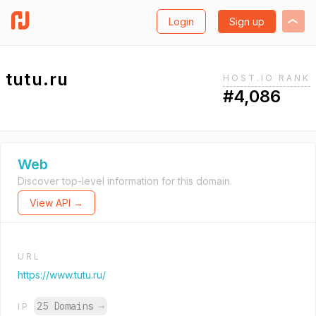
Login
Sign up
tutu.ru
HOST.IO RANK
#4,086
Web
Discover top-level information for this domain.
View API →
URL
https://www.tutu.ru/
25 Domains
→
IP