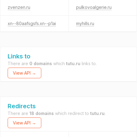
zvenzen.ru
pulkovoalgerie.ru
xn--80aafsgsfs.xn--p1ai
myhills.ru
Links to
There are
0 domains
which
tutu.ru
links to.
View API →
Redirects
There are
18 domains
which redirect to
tutu.ru
.
View API →