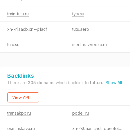
train-tutu.ru
tyty.su
xn--r1aacb.xn--p1acf
tutu.aero
tutu.su
mediarazvedka.ru
Backlinks
There are
305 domains
which backlink to
tutu.ru
.
Show All
→
View API →
transakpp.ru
podeli.ru
osetinskaya.ru
xn--80aanjcnctifdqej4otb.xn--p1ai