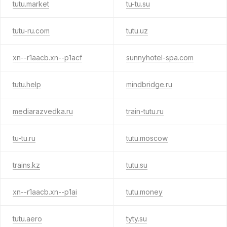
tutu.market
tu-tu.su
tutu-ru.com
tutu.uz
xn--r1aacb.xn--p1acf
sunnyhotel-spa.com
tutu.help
mindbridge.ru
mediarazvedka.ru
train-tutu.ru
tu-tu.ru
tutu.moscow
trains.kz
tutu.su
xn--r1aacb.xn--p1ai
tutu.money
tutu.aero
tyty.su