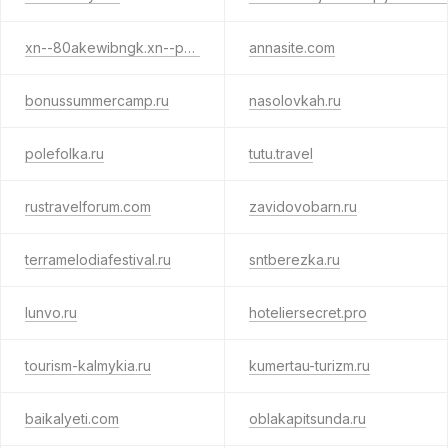
xn--80akewibngk.xn--p1ai
annasite.com
bonussummercamp.ru
nasolovkah.ru
polefolka.ru
tutu.travel
rustravelforum.com
zavidovobarn.ru
terramelodiafestival.ru
sntberezka.ru
lunvo.ru
hoteliersecret.pro
tourism-kalmykia.ru
kumertau-turizm.ru
baikalyeti.com
oblakapitsunda.ru