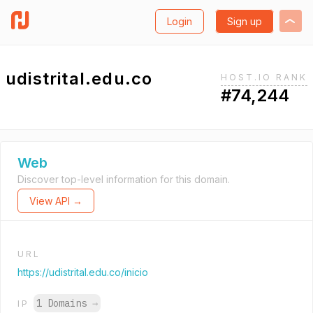
Login
Sign up
udistrital.edu.co
HOST.IO RANK
#74,244
Web
Discover top-level information for this domain.
View API →
URL
https://udistrital.edu.co/inicio
1 Domains
→
IP