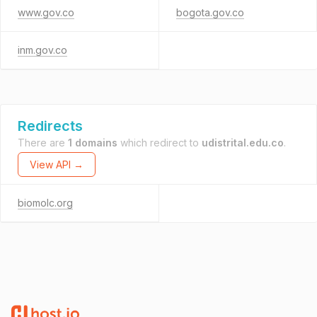
www.gov.co
bogota.gov.co
inm.gov.co
Redirects
There are
1 domains
which redirect to
udistrital.edu.co
.
View API →
biomolc.org