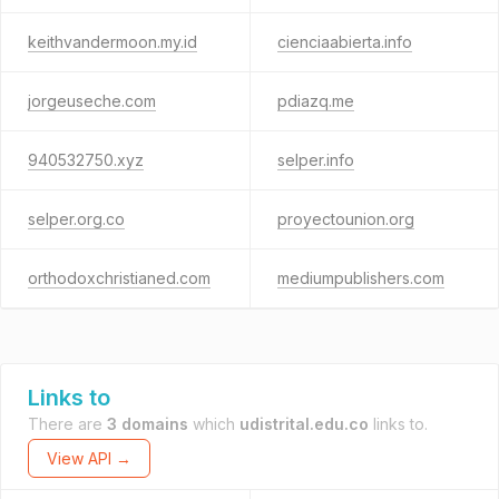
keithvandermoon.my.id
cienciaabierta.info
jorgeuseche.com
pdiazq.me
940532750.xyz
selper.info
selper.org.co
proyectounion.org
orthodoxchristianed.com
mediumpublishers.com
Links to
There are
3 domains
which
udistrital.edu.co
links to.
View API →