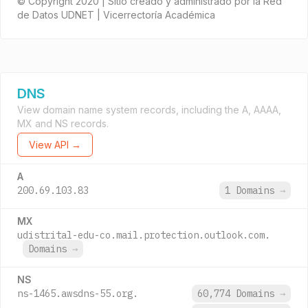
© Copyright 2020 | Sitio creado y administrado por la Red
de Datos UDNET | Vicerrectoría Académica
DNS
View domain name system records, including the A, AAAA,
MX and NS records.
View API →
A
200.69.103.83
1 Domains
→
MX
udistrital-edu-co.mail.protection.outlook.com.
Domains
→
NS
ns-1465.awsdns-55.org.
60,774 Domains
→