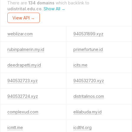
There are
134 domains
which backlink to
udistrital.edu.co
.
Show All →
View API →
weblizar.com
940531899.xyz
rubinpalmerin.my.id
primefortune.id
deedrapetti.my.id
icits.me
940532723.xyz
940532720.xyz
940532724.xyz
distritalinos.com
complexud.com
elilabuda.my.id
icmtt.me
icdtht.org