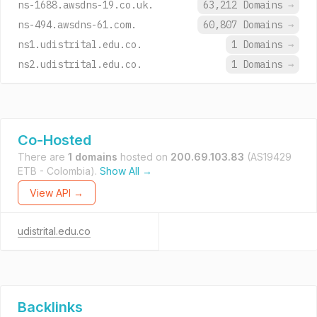
ns-1688.awsdns-19.co.uk.
63,212 Domains
→
ns-494.awsdns-61.com.
60,807 Domains
→
ns1.udistrital.edu.co.
1 Domains
→
ns2.udistrital.edu.co.
1 Domains
→
Co-Hosted
There are
1 domains
hosted on
200.69.103.83
(AS19429
ETB - Colombia).
Show All →
View API →
udistrital.edu.co
Backlinks