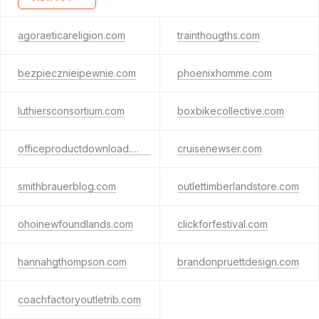
agoraeticareligion.com
trainthougths.com
bezpiecznieipewnie.com
phoenixhomme.com
luthiersconsortium.com
boxbikecollective.com
officeproductdownload.com
cruisenewser.com
smithbrauerblog.com
outlettimberlandstore.com
ohoinewfoundlands.com
clickforfestival.com
hannahgthompson.com
brandonpruettdesign.com
coachfactoryoutletrib.com