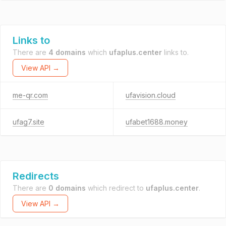
Links to
There are
4 domains
which
ufaplus.center
links to.
View API →
me-qr.com
ufavision.cloud
ufag7.site
ufabet1688.money
Redirects
There are
0 domains
which redirect to
ufaplus.center
.
View API →