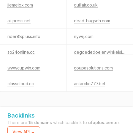
jiemeiqx.com
quillair.co.uk
ai-press.net
dead-bugsoh.com
rider88pluss.info
nywrj.com
so24online.cc
degoededoelenwinkelsittard.nl
wwwcupwin.com
coupasolutions.com
classcloud.cc
antarctic777.bet
Backlinks
There are
15 domains
which backlink to
ufaplus.center
.
View API →