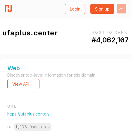
Login
Sign up
ufaplus.center
HOST.IO RANK
#4,062,167
Web
Discover top-level information for this domain.
View API →
URL
https://ufaplus.center/
1,176 Domains
→
IP