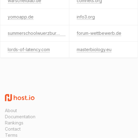
warscheidlab.de
comnets.org
yomoapp.de
info3.org
summerschoolwuerzburg.de
forum-wettbewerb.de
lords-of-latency.com
masterbiology.eu
About
Documentation
Rankings
Contact
Terms