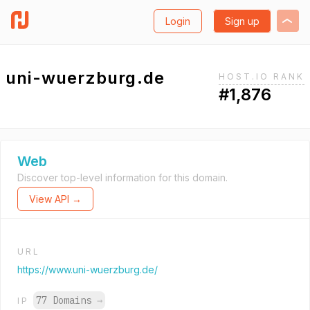
Login
Sign up
uni-wuerzburg.de
HOST.IO RANK
#1,876
Web
Discover top-level information for this domain.
View API →
URL
https://www.uni-wuerzburg.de/
77 Domains
→
IP