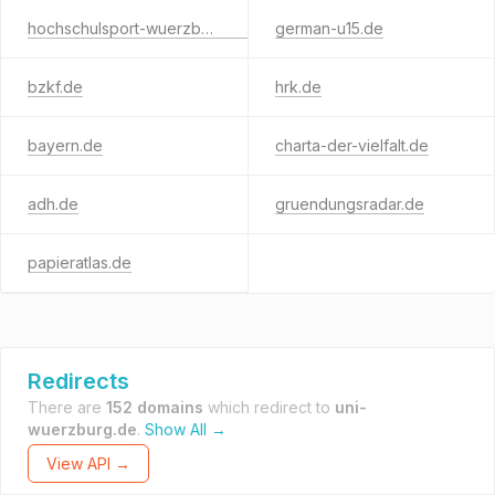
hochschulsport-wuerzburg.de
german-u15.de
bzkf.de
hrk.de
bayern.de
charta-der-vielfalt.de
adh.de
gruendungsradar.de
papieratlas.de
Redirects
There are
152 domains
which redirect to
uni-
wuerzburg.de
.
Show All →
View API →