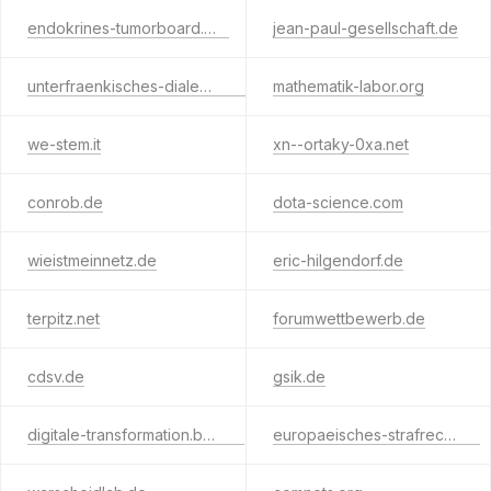
endokrines-tumorboard.org
jean-paul-gesellschaft.de
unterfraenkisches-dialektinstitut.de
mathematik-labor.org
we-stem.it
xn--ortaky-0xa.net
conrob.de
dota-science.com
wieistmeinnetz.de
eric-hilgendorf.de
terpitz.net
forumwettbewerb.de
cdsv.de
gsik.de
digitale-transformation.bayern
europaeisches-strafrecht.de