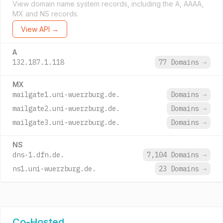
View domain name system records, including the A, AAAA,
MX and NS records.
View API →
A
132.187.1.118
77 Domains
→
MX
mailgate1.uni-wuerzburg.de.
Domains
→
mailgate2.uni-wuerzburg.de.
Domains
→
mailgate3.uni-wuerzburg.de.
Domains
→
NS
dns-1.dfn.de.
7,104 Domains
→
ns1.uni-wuerzburg.de.
23 Domains
→
Co-Hosted