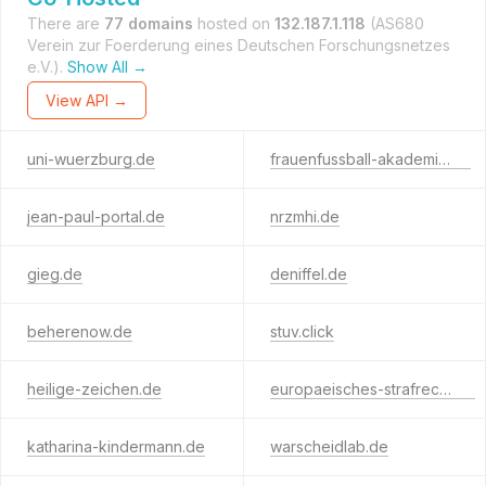
There are
77 domains
hosted on
132.187.1.118
(AS680
Verein zur Foerderung eines Deutschen Forschungsnetzes
e.V.).
Show All →
View API →
uni-wuerzburg.de
frauenfussball-akademie.de
jean-paul-portal.de
nrzmhi.de
gieg.de
deniffel.de
beherenow.de
stuv.click
heilige-zeichen.de
europaeisches-strafrecht.de
katharina-kindermann.de
warscheidlab.de