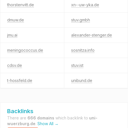
thorstenvitt.de
xn--uw-yka.de
dmuw.de
stuv.gmbh
jmu.ai
alexander-stenger.de
meningococcus.de
sosnitza.info
cdsv.de
stuv.ist
t-hossfeld.de
unibund.de
Backlinks
There are
666 domains
which backlink to
uni-
wuerzburg.de
.
Show All →