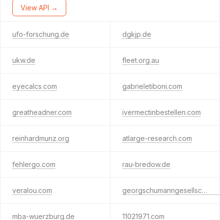
View API →
ufo-forschung.de
dgkjp.de
ukw.de
fleet.org.au
eyecalcs.com
gabrieletiboni.com
greatheadner.com
ivermectinbestellen.com
reinhardmunz.org
atlarge-research.com
fehlergo.com
rau-bredow.de
veralou.com
georgschumanngesellschaft.de
mba-wuerzburg.de
11021971.com