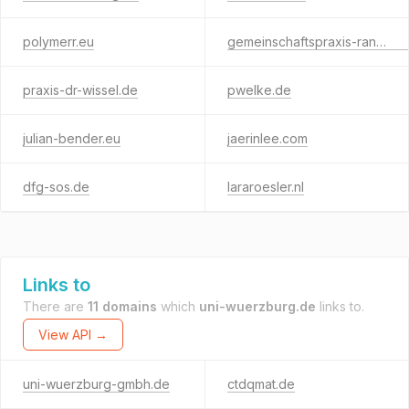
polymerr.eu
gemeinschaftspraxis-randersacker-eibelstadt.de
praxis-dr-wissel.de
pwelke.de
julian-bender.eu
jaerinlee.com
dfg-sos.de
lararoesler.nl
Links to
There are
11 domains
which
uni-wuerzburg.de
links to.
View API →
uni-wuerzburg-gmbh.de
ctdqmat.de