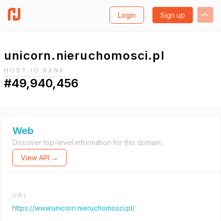
Login
Sign up
unicorn.nieruchomosci.pl
HOST.IO RANK
#49,940,456
Web
Discover top-level information for this domain.
View API →
URL
https://www.unicorn.nieruchomosci.pl/