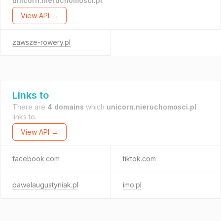
unicorn.nieruchomosci.pl
.
View API →
zawsze-rowery.pl
Links to
There are
4 domains
which
unicorn.nieruchomosci.pl
links to.
View API →
facebook.com
tiktok.com
pawelaugustyniak.pl
imo.pl