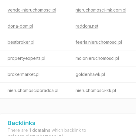
vendo-nieruchomosci.pl
nieruchomosci-mk.com.pl
dona-dom.pl
raddom.net
bestbroker.pl
feeria.nieruchomosci.pl
propertyexperts.pl
molonieruchomosci.pl
brokermarket.pl
goldenhawk.pl
nieruchomoscidoradca.pl
nieruchomosci-kk.pl
Backlinks
There are
1 domains
which backlink to