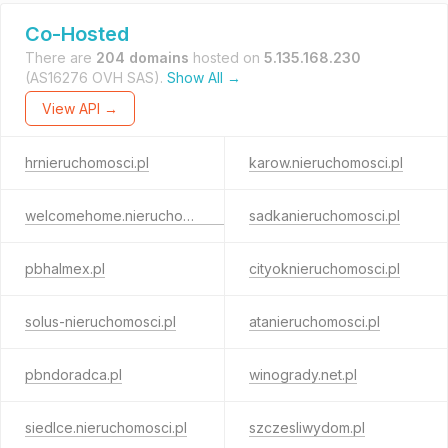
Co-Hosted
There are
204 domains
hosted on
5.135.168.230
(AS16276 OVH SAS).
Show All →
View API →
hrnieruchomosci.pl
karow.nieruchomosci.pl
welcomehome.nieruchomosci.pl
sadkanieruchomosci.pl
pbhalmex.pl
cityoknieruchomosci.pl
solus-nieruchomosci.pl
atanieruchomosci.pl
pbndoradca.pl
winogrady.net.pl
siedlce.nieruchomosci.pl
szczesliwydom.pl