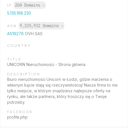
204 Domains
→
IP
5.135.168.230
9,235,932 Domains
→
ASN
AS16276
OVH SAS
COUNTRY
TITLE
UNICORN Nieruchomości - Strona główna
DESCRIPTION
Biuro nieruchomości Unicorn w Łodzi, gdzie marzenia o
własnym kącie stają się rzeczywistością! Nasza firma to nie
tylko miejsce, w którym znajdziesz najlepsze oferty na
rynku, ale także partnera, który troszczy się o Twoje
potrzeby.
FACEBOOK
profile.php