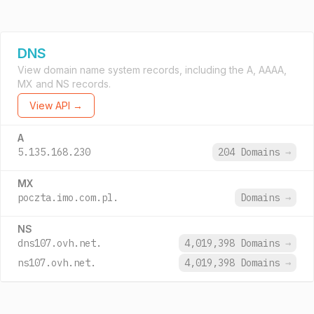
DNS
View domain name system records, including the A, AAAA,
MX and NS records.
View API →
A
5.135.168.230
204 Domains
→
MX
poczta.imo.com.pl.
Domains
→
NS
dns107.ovh.net.
4,019,398 Domains
→
ns107.ovh.net.
4,019,398 Domains
→