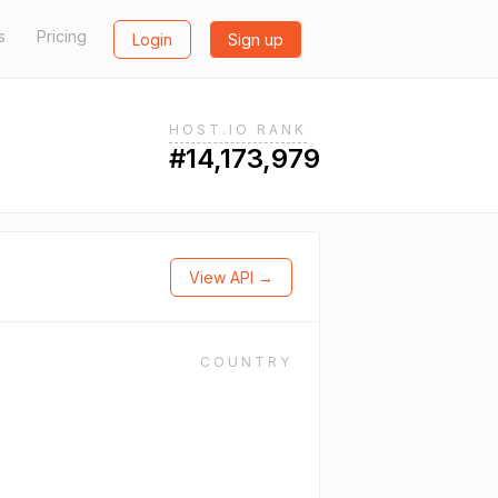
s
Pricing
Login
Sign up
HOST.IO RANK
#14,173,979
View API →
COUNTRY