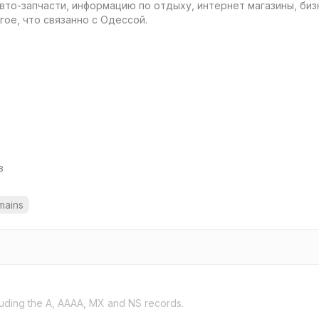
вто-запчасти, информацию по отдыху, интернет магазины, бизн
гое, что связанно с Одессой.
в
mains
uding the A, AAAA, MX and NS records.