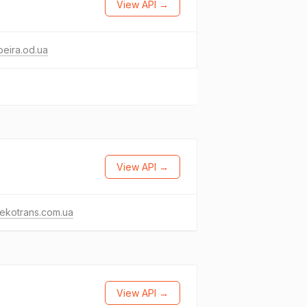
View API →
eira.od.ua
View API →
ekotrans.com.ua
View API →