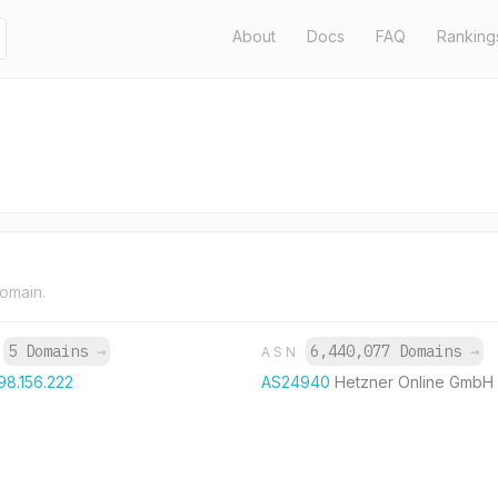
About
Docs
FAQ
Ranking
domain.
5 Domains
→
6,440,077 Domains
→
P
ASN
98.156.222
AS24940
Hetzner Online GmbH