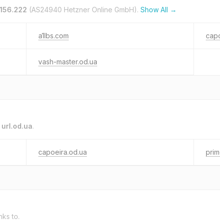
.156.222
(AS24940 Hetzner Online GmbH).
Show All →
a1lbs.com
capo
vash-master.od.ua
o
url.od.ua
.
capoeira.od.ua
prim
nks to.