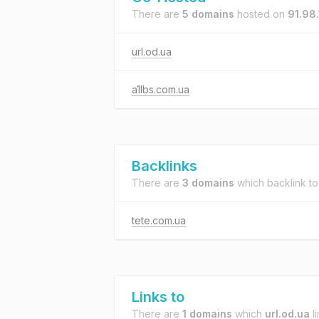
There are
5 domains
hosted on
91.98
url.od.ua
a1lbs.com.ua
Backlinks
There are
3 domains
which backlink t
tete.com.ua
Links to
There are
1 domains
which
url.od.ua
li