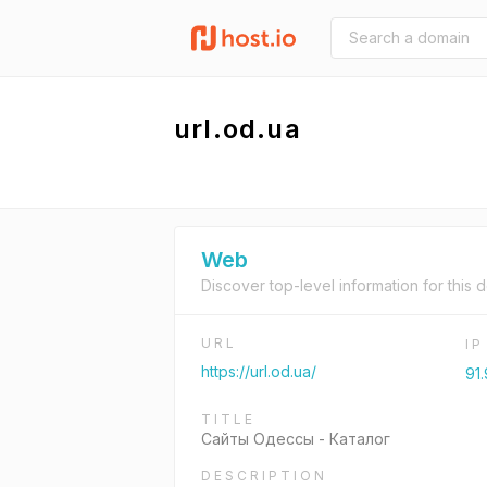
url.od.ua
Web
Discover top-level information for this 
URL
I
https://url.od.ua/
91.
TITLE
Сайты Одессы - Каталог
DESCRIPTION