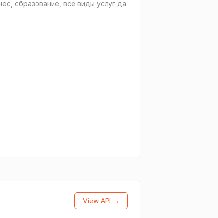
ес, образование, все виды услуг да
View API →