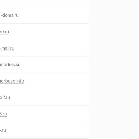
g-doma.ru
e.ru
-mail.ru
models.su
erbase.info
x2.ru
6.ru
.ru