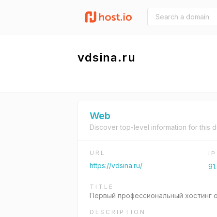
vdsina.ru
Web
Discover top-level information for this 
URL
I
https://vdsina.ru/
91
TITLE
Первый профессиональный хостинг 
DESCRIPTION