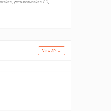
ужайте, устанавливайте ОС,
View API →