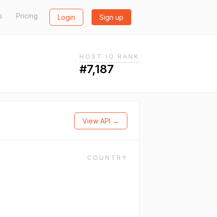
s
Pricing
Login
Sign up
HOST.IO RANK
#7,187
View API →
COUNTRY