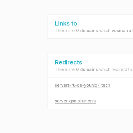
Links to
There are
0 domains
which
vdsina.ru
l
Redirects
There are
6 domains
which redirect t
servers-ru-de-youniq-1.tech
server-gsa-xrumer.ru