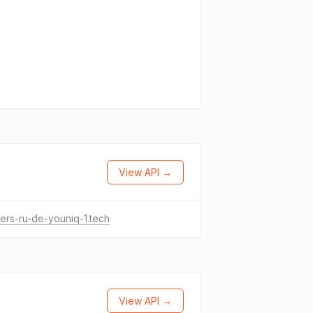
View API →
ers-ru-de-youniq-1.tech
View API →