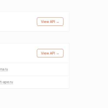
View API →
View API →
na.ru
t-ape.ru