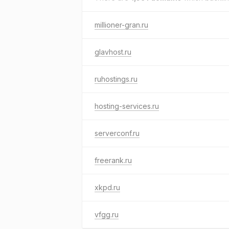
millioner-gran.ru
glavhost.ru
ruhostings.ru
hosting-services.ru
serverconf.ru
freerank.ru
xkpd.ru
vfgg.ru