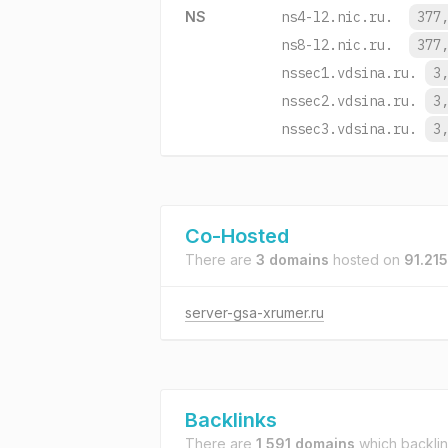
NS
ns4-l2.nic.ru.
377
ns8-l2.nic.ru.
377
nssec1.vdsina.ru.
3
nssec2.vdsina.ru.
3
nssec3.vdsina.ru.
3
Co-Hosted
There are
3 domains
hosted on
91.215
server-gsa-xrumer.ru
Backlinks
There are
1,591 domains
which backli