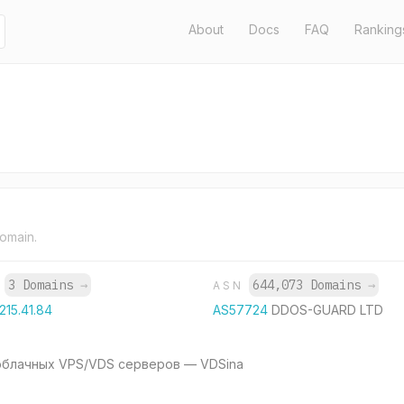
About
Docs
FAQ
Ranking
domain.
3 Domains
→
644,073 Domains
→
P
ASN
.215.41.84
AS57724
DDOS-GUARD LTD
облачных VPS/VDS серверов — VDSina