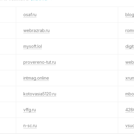
osaf.ru
blo
webrazrab.ru
romv
mysoft.lol
digit
provereno-tut.ru
web
intmag.online
xrum
kotovasia5120.ru
mbo
vffg.ru
428
n-sc.ru
vsuo