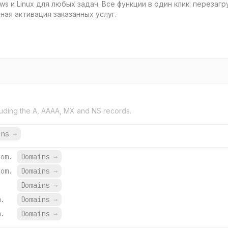
 и Linux для любых задач. Все функции в один клик: перезагр
ая активация заказанных услуг.
uding the A, AAAA, MX and NS records.
ins
→
com.
Domains
→
com.
Domains
→
Domains
→
m.
Domains
→
m.
Domains
→