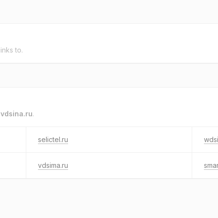
inks to.
o
vdsina.ru
.
selictel.ru
wdsi
vdsima.ru
smar