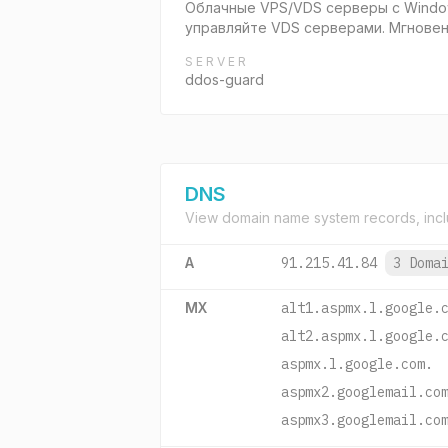
Облачные VPS/VDS серверы c Windows
управляйте VDS серверами. Мгновенн
SERVER
ddos-guard
DNS
View domain name system records, incl
A
91.215.41.84
3 Doma
MX
alt1.aspmx.l.google.
alt2.aspmx.l.google.
aspmx.l.google.com.
aspmx2.googlemail.co
aspmx3.googlemail.co