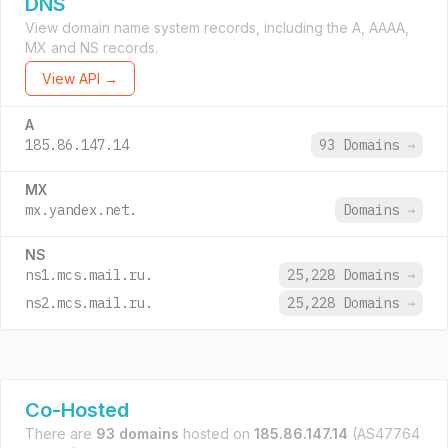
DNS
View domain name system records, including the A, AAAA,
MX and NS records.
View API →
A
185.86.147.14
93 Domains
→
MX
mx.yandex.net.
Domains
→
NS
ns1.mcs.mail.ru.
25,228 Domains
→
ns2.mcs.mail.ru.
25,228 Domains
→
Co-Hosted
There are
93 domains
hosted on
185.86.147.14
(AS47764