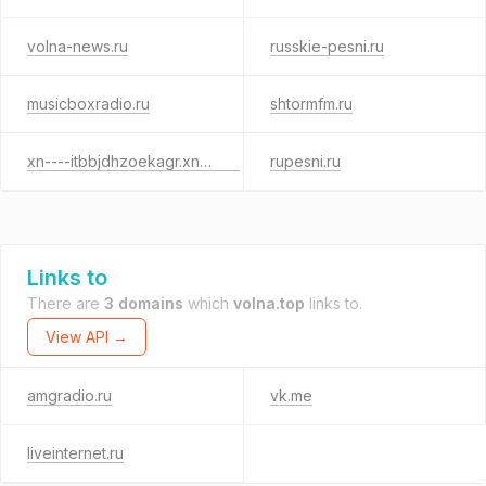
volna-news.ru
russkie-pesni.ru
musicboxradio.ru
shtormfm.ru
xn----itbbjdhzoekagr.xn--p1ai
rupesni.ru
Links to
There are
3 domains
which
volna.top
links to.
View API →
amgradio.ru
vk.me
liveinternet.ru