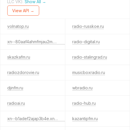
LLC VK).
Show All →
View API →
volnatop.ru
radio-russkoe.ru
xn--80aaf4ahmfmjau2m.xn--p1ai
radio-digital.ru
skazkafm.ru
radio-stalingrad.ru
radiozdorovie.ru
musicboxradio.ru
djinfm.ru
wbradio.ru
radioai.ru
radio-hub.ru
xn--b1adef2ajap3b4e.xn--p1ai
kazantipfm.ru