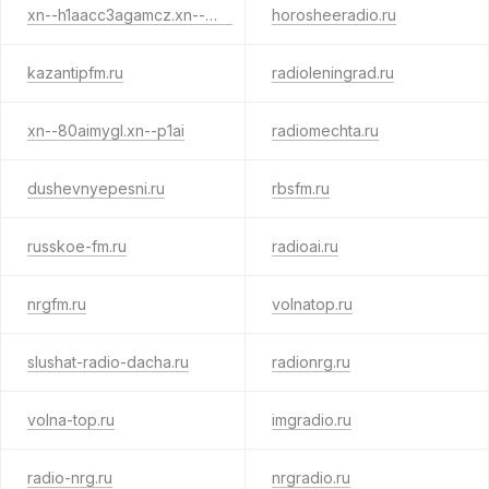
xn--h1aacc3agamcz.xn--p1ai
horosheeradio.ru
kazantipfm.ru
radioleningrad.ru
xn--80aimygl.xn--p1ai
radiomechta.ru
dushevnyepesni.ru
rbsfm.ru
russkoe-fm.ru
radioai.ru
nrgfm.ru
volnatop.ru
slushat-radio-dacha.ru
radionrg.ru
volna-top.ru
imgradio.ru
radio-nrg.ru
nrgradio.ru