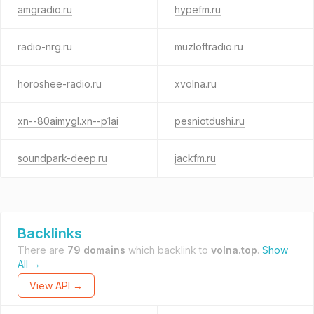
amgradio.ru
hypefm.ru
radio-nrg.ru
muzloftradio.ru
horoshee-radio.ru
xvolna.ru
xn--80aimygl.xn--p1ai
pesniotdushi.ru
soundpark-deep.ru
jackfm.ru
Backlinks
There are
79 domains
which backlink to
volna.top
.
Show
All →
View API →