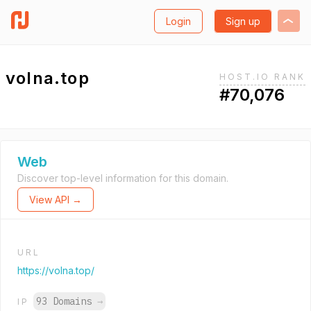
Login
Sign up
volna.top
HOST.IO RANK
#70,076
Web
Discover top-level information for this domain.
View API →
URL
https://volna.top/
93 Domains
→
IP