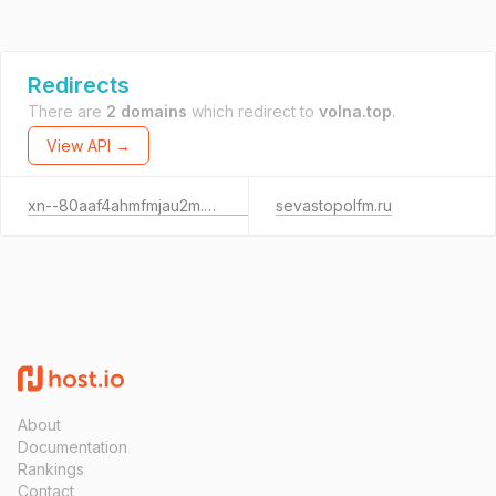
Redirects
There are
2 domains
which redirect to
volna.top
.
View API →
xn--80aaf4ahmfmjau2m.xn--p1ai
sevastopolfm.ru
About
Documentation
Rankings
Contact