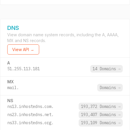
DNS
View domain name system records, including the A, AAAA,
MX and NS records.
View API →
A
51.255.113.181
14 Domains
→
MX
mail.
Domains
→
NS
ns13.inhostedns.com.
193,372 Domains
→
ns23.inhostedns.net.
193,407 Domains
→
ns33.inhostedns.org.
193,109 Domains
→