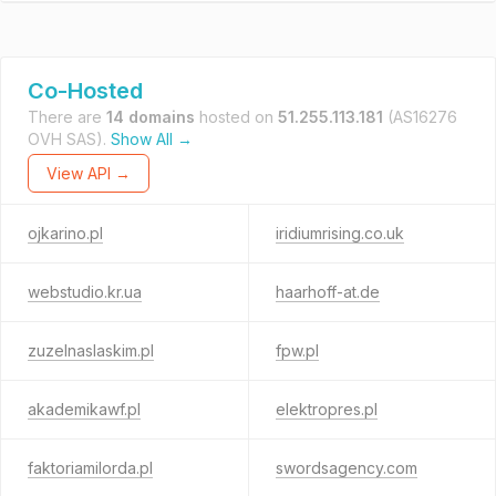
Co-Hosted
There are
14 domains
hosted on
51.255.113.181
(AS16276
OVH SAS).
Show All →
View API →
ojkarino.pl
iridiumrising.co.uk
webstudio.kr.ua
haarhoff-at.de
zuzelnaslaskim.pl
fpw.pl
akademikawf.pl
elektropres.pl
faktoriamilorda.pl
swordsagency.com