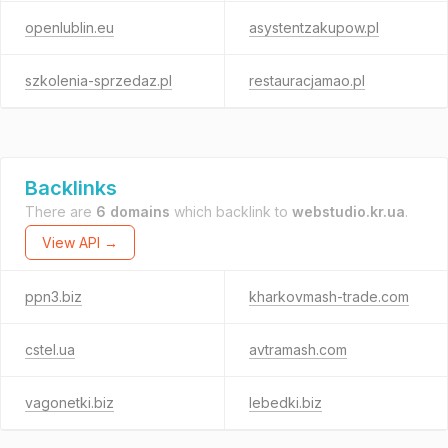
openlublin.eu
asystentzakupow.pl
szkolenia-sprzedaz.pl
restauracjamao.pl
Backlinks
There are
6 domains
which backlink to
webstudio.kr.ua
.
View API →
ppn3.biz
kharkovmash-trade.com
cstel.ua
avtramash.com
vagonetki.biz
lebedki.biz