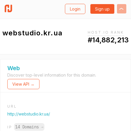
Login
Sign up
webstudio.kr.ua
HOST.IO RANK
#14,882,213
Web
Discover top-level information for this domain.
View API →
URL
http://webstudio.kr.ua/
14 Domains
→
IP