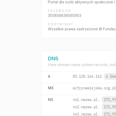
Portal dla osób aktywnych społecznie 
FACEBOOK
350858836560903
COPYRIGHT
Wszelkie prawa zastrzeżone © Fundac
DNS
View domain name system records, incl
A
85.128.166.162
6 Do
MX
witrynawiejska.org.p
NS
ns1.nazwa.pl.
171,9
ns2.nazwa.pl.
171,9
ns3.nazwa.pl.
171,9