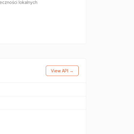
eczności lokalnych
View API →