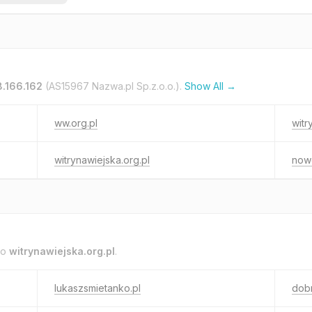
8.166.162
(AS15967 Nazwa.pl Sp.z.o.o.).
Show All →
ww.org.pl
witr
witrynawiejska.org.pl
now
to
witrynawiejska.org.pl
.
lukaszsmietanko.pl
dob