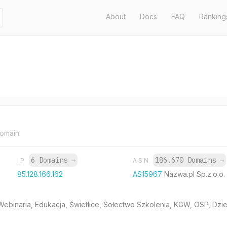
About
Docs
FAQ
Ranking
domain.
6 Domains
→
186,670 Domains
→
IP
ASN
85.128.166.162
AS15967
Nazwa.pl Sp.z.o.o.
ebinaria, Edukacja, Świetlice, Sołectwo Szkolenia, KGW, OSP, Dzi