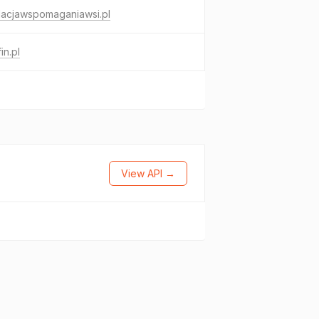
dacjawspomaganiawsi.pl
in.pl
View API →