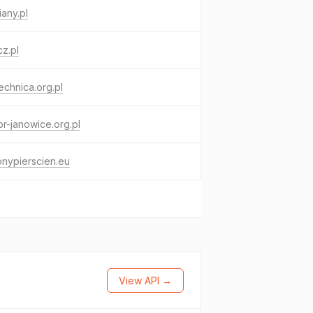
iany.pl
cz.pl
chnica.org.pl
or-janowice.org.pl
onypierscien.eu
View API →