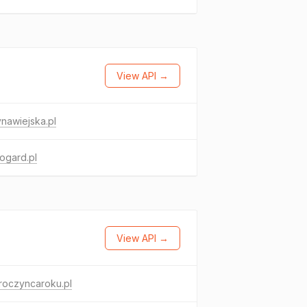
View API →
ynawiejska.pl
ogard.pl
View API →
roczyncaroku.pl