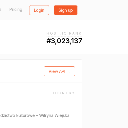
s
Pricing
Login
Sign up
HOST.IO RANK
#3,023,137
View API →
COUNTRY
edzictwo kulturowe – Witryna Wiejska