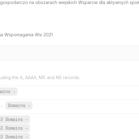
i gospodarczo na obszarach wiejskich Wsparcie dla aktywnych społ
ja Wspomagania Wsi 2021
uding the A, AAAA, MX and NS records.
mains
→
l.
Domains
→
53 Domains
→
53 Domains
→
53 Domains
→