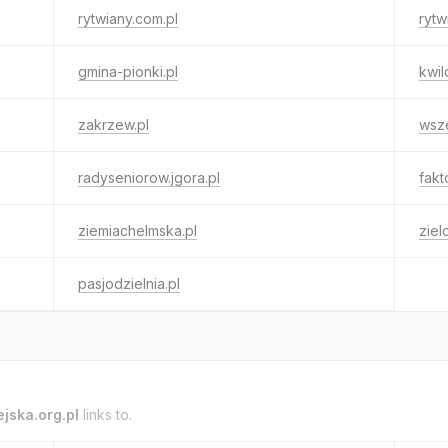
rytwiany.com.pl
rytw
gmina-pionki.pl
kwil
zakrzew.pl
wsze
radyseniorow.jgora.pl
fakt
ziemiachelmska.pl
ziel
pasjodzielnia.pl
jska.org.pl
links to.