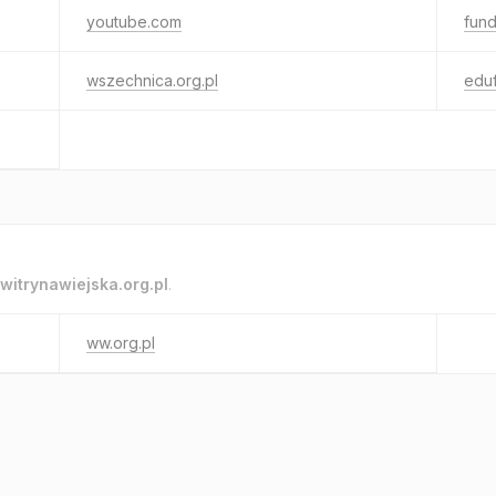
youtube.com
fun
wszechnica.org.pl
eduf
witrynawiejska.org.pl
.
ww.org.pl