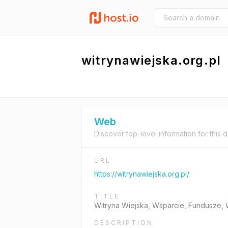
witrynawiejska.org.pl
Web
Discover top-level information for this 
URL
https://witrynawiejska.org.pl/
TITLE
Witryna Wiejska, Wsparcie, Fundusze, W
DESCRIPTION