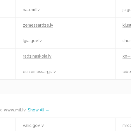
naa.mil.lv
jc.g
zemessardze.lv
klus
lgia.gov.lv
shem
radzinaskola.lv
xn--
esizemessargs.lv
cibe
to
www.mil.lv
.
Show All →
valic.gov.lv
mrcc