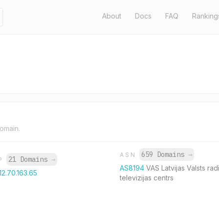
About
Docs
FAQ
Ranking
domain.
659 Domains
→
ASN
21 Domains
→
IP
AS8194
VAS Latvijas Valsts rad
12.70.163.65
televizijas centrs