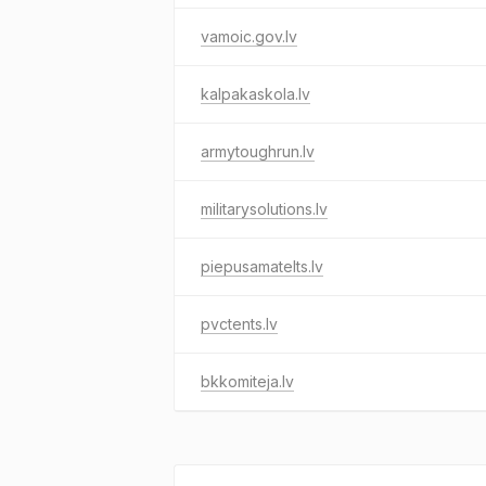
vamoic.gov.lv
kalpakaskola.lv
armytoughrun.lv
militarysolutions.lv
piepusamatelts.lv
pvctents.lv
bkkomiteja.lv