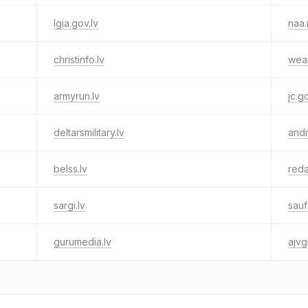
lgia.gov.lv
naa.m
christinfo.lv
wea
armyrun.lv
jc.g
deltarsmilitary.lv
andr
belss.lv
redal
sargi.lv
sauf
gurumedia.lv
ajvg