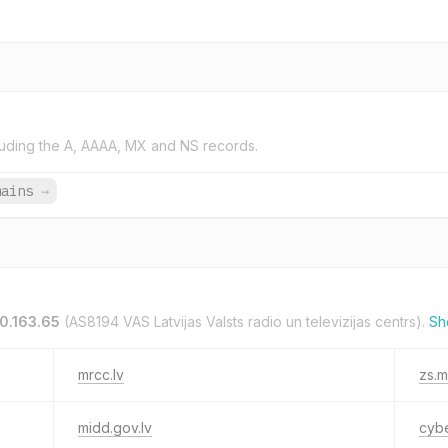
uding the A, AAAA, MX and NS records.
mains
→
0.163.65
(AS8194 VAS Latvijas Valsts radio un televizijas centrs).
Sh
mrcc.lv
zs.mi
midd.gov.lv
cybe