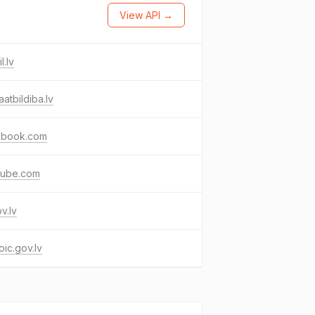
View API →
l.lv
atbildiba.lv
ebook.com
tube.com
ov.lv
ic.gov.lv