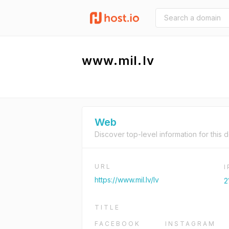
www.mil.lv
Web
Discover top-level information for this 
URL
https://www.mil.lv/lv
2
TITLE
FACEBOOK
INSTAGRAM