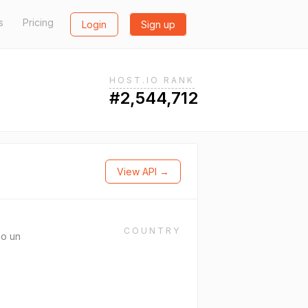
s
Pricing
Login
Sign up
HOST.IO RANK
#2,544,712
View API →
COUNTRY
io un