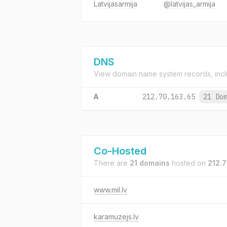
Latvijasarmija
@latvijas_armija
DNS
View domain name system records, incl
A
212.70.163.65
21 Do
Co-Hosted
There are
21 domains
hosted on
212.7
www.mil.lv
karamuzejs.lv