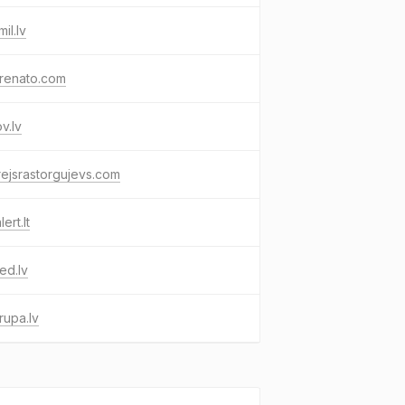
il.lv
renato.com
ov.lv
ejsrastorgujevs.com
ert.lt
ed.lv
rupa.lv