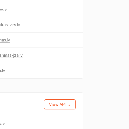
ov.lv
tikaravirs.lv
as.lv
shmas-jza.lv
r.lv
View API →
.lv