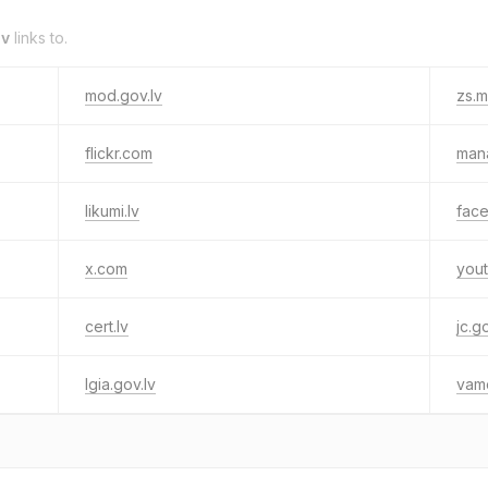
lv
links to.
mod.gov.lv
zs.mi
flickr.com
mana
likumi.lv
fac
x.com
you
cert.lv
jc.g
lgia.gov.lv
vamo