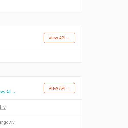
View API →
View API →
ow All →
l.lv
r.gov.lv