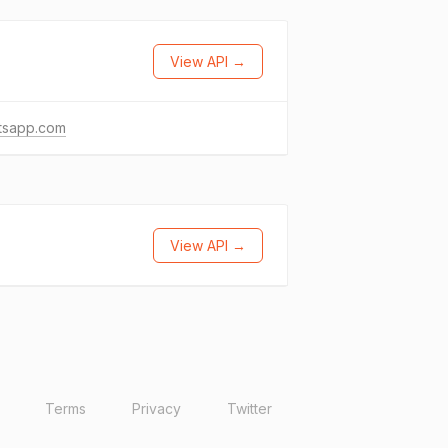
View API →
tsapp.com
View API →
Terms
Privacy
Twitter