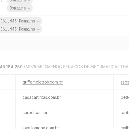
br.
Domains
→
.
Domains
→
361,445 Domains
→
361,445 Domains
→
.45.184.250
(AS53055 DIMENOC SERVICOS DE INFORMATICA LTDA
griffemeletros.com.br
sspa
casacartintas.com.br
pet
cared.com.br
topb
lojafilomena.com.br
mal