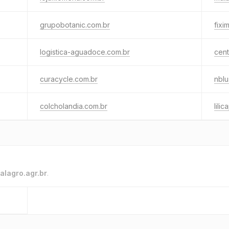
grupobotanic.com.br
fixi
logistica-aguadoce.com.br
cent
curacycle.com.br
nblu
colcholandia.com.br
lili
alagro.agr.br
.