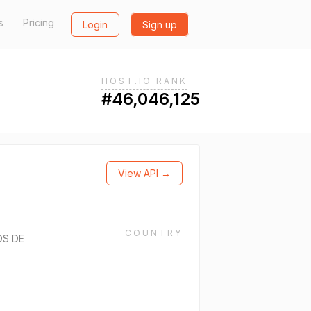
s
Pricing
Login
Sign up
HOST.IO RANK
#46,046,125
View API →
COUNTRY
OS DE