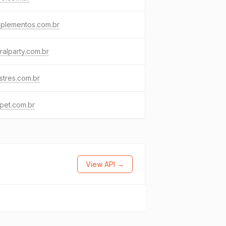
mplementos.com.br
ralparty.com.br
stres.com.br
capet.com.br
View API →