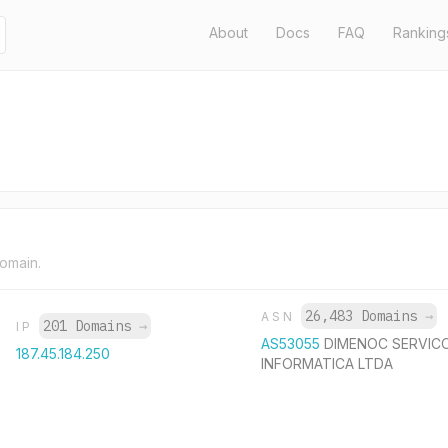
About
Docs
FAQ
Ranking
domain.
26,483 Domains
→
ASN
201 Domains
→
IP
AS53055
DIMENOC SERVIC
187.45.184.250
INFORMATICA LTDA