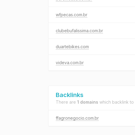
wfpecas.com.br
clubebufalissima.com.br
duartebikes.com
videva.com.br
Backlinks
There are
1 domains
which backlink to
ffagronegocio.com.br