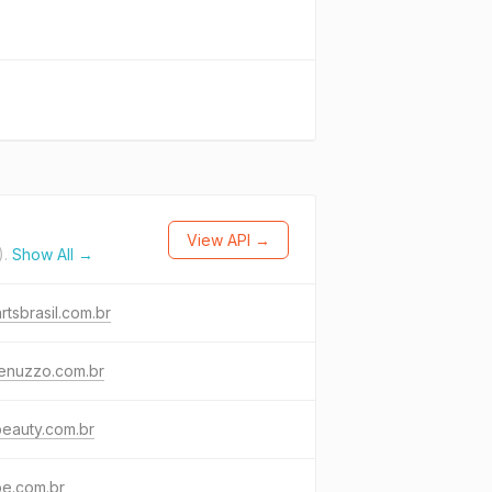
View API →
).
Show All →
rtsbrasil.com.br
tenuzzo.com.br
eauty.com.br
be.com.br