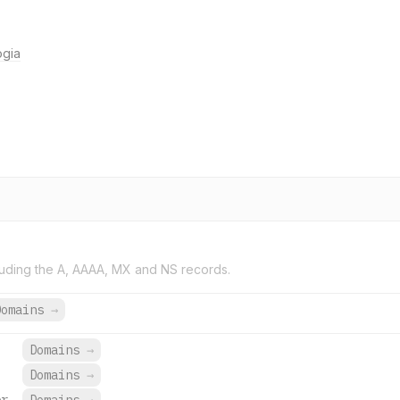
ogia
uding the A, AAAA, MX and NS records.
Domains
→
Domains
→
Domains
→