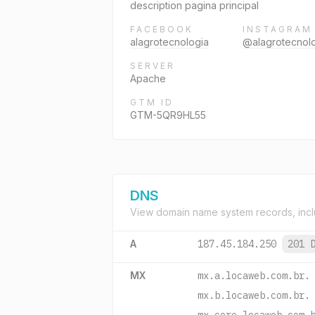
description pagina principal
FACEBOOK
INSTAGRAM
alagrotecnologia
@alagrotecnol
SERVER
Apache
GTM ID
GTM-5QR9HL55
DNS
View domain name system records, incl
A
187.45.184.250
201 
MX
mx.a.locaweb.com.br.
mx.b.locaweb.com.br.