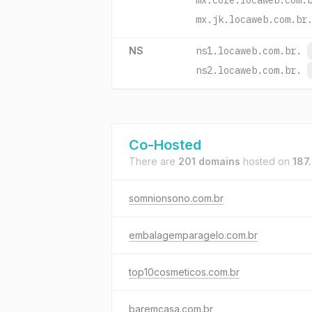
mx.core.locaweb.com.
mx.jk.locaweb.com.br
NS
ns1.locaweb.com.br.
ns2.locaweb.com.br.
Co-Hosted
There are
201 domains
hosted on
187
somnionsono.com.br
embalagemparagelo.com.br
top10cosmeticos.com.br
baremcasa.com.br