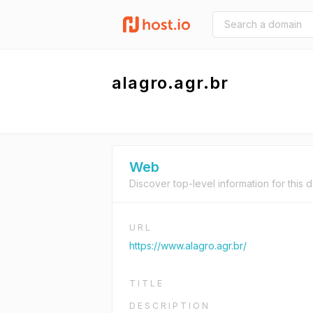
alagro.agr.br
Web
Discover top-level information for this 
URL
https://www.alagro.agr.br/
TITLE
DESCRIPTION