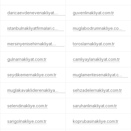
daricaevdenevenakliyat.com.tr
guvenlinakliyat.com.tr
istanbulnakliyatfirmalari.com.tr
muglabodrumnakliye.com.tr
mersinyenisehirnakliyat.com.tr
toroslarnakliyat.com.tr
gulnarnakliyat.com.tr
camliyaylanakliyat.com.tr
seydikemernakliye.com.tr
muglamentesenakliyat.com.tr
muglakavakliderenakliyat.com.tr
sehzadelernakliyat.com.tr
selendinakliye.com.tr
saruhanlinakliyat.com.tr
sarigolnakliye.com.tr
koprubasinakliye.com.tr