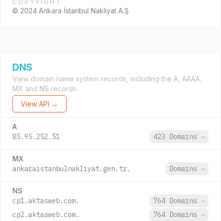
COPYRIGHT
© 2024 Ankara İstanbul Nakliyat A.Ş
DNS
View domain name system records, including the A, AAAA,
MX and NS records.
View API →
A
85.95.252.51
423 Domains
→
MX
ankaraistanbulnakliyat.gen.tr.
Domains
→
NS
cp1.aktasweb.com.
764 Domains
→
cp2.aktasweb.com.
764 Domains
→