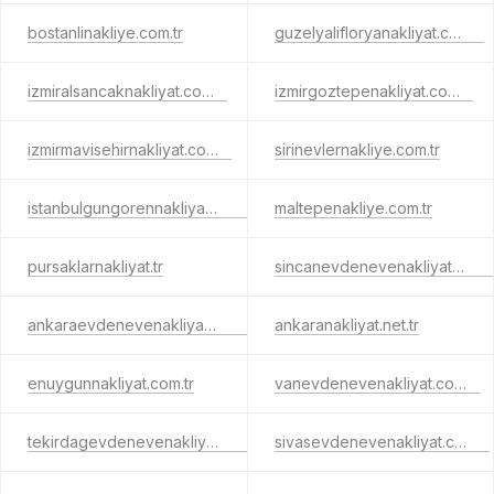
bostanlinakliye.com.tr
guzelyalifloryanakliyat.com.tr
izmiralsancaknakliyat.com.tr
izmirgoztepenakliyat.com.tr
izmirmavisehirnakliyat.com.tr
sirinevlernakliye.com.tr
istanbulgungorennakliyat.com.tr
maltepenakliye.com.tr
pursaklarnakliyat.tr
sincanevdenevenakliyat.com.tr
ankaraevdenevenakliyat.net.tr
ankaranakliyat.net.tr
enuygunnakliyat.com.tr
vanevdenevenakliyat.com.tr
tekirdagevdenevenakliyat.com.tr
sivasevdenevenakliyat.com.tr