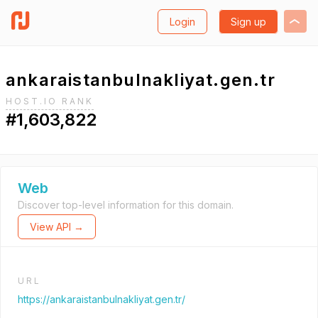
Login
Sign up
ankaraistanbulnakliyat.gen.tr
HOST.IO RANK
#1,603,822
Web
Discover top-level information for this domain.
View API →
URL
https://ankaraistanbulnakliyat.gen.tr/