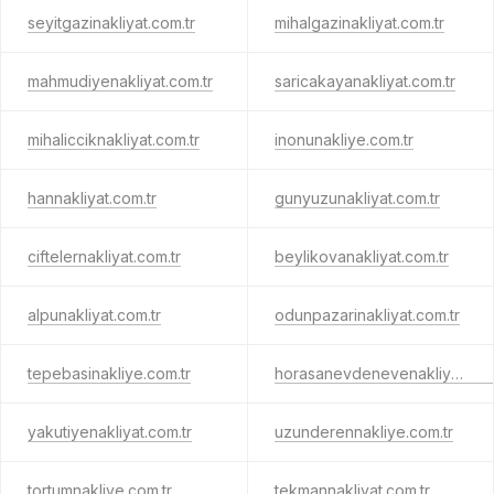
seyitgazinakliyat.com.tr
mihalgazinakliyat.com.tr
mahmudiyenakliyat.com.tr
saricakayanakliyat.com.tr
mihalicciknakliyat.com.tr
inonunakliye.com.tr
hannakliyat.com.tr
gunyuzunakliyat.com.tr
ciftelernakliyat.com.tr
beylikovanakliyat.com.tr
alpunakliyat.com.tr
odunpazarinakliyat.com.tr
tepebasinakliye.com.tr
horasanevdenevenakliyat.com.tr
yakutiyenakliyat.com.tr
uzunderennakliye.com.tr
tortumnakliye.com.tr
tekmannakliyat.com.tr