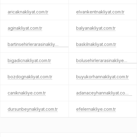
aricaknakliyat.com.tr
elvankentnakliyat.com.tr
aginakliyat.com.tr
balyanakliyat.com.tr
bartinsehirlerarasinakliye.com.tr
baskilnakliyat.com.tr
bigadicnakliyat.com.tr
bolusehirlerarasinakliyeci.com.tr
bozdognakliyat.com.tr
buyukorhannakliyat.com.tr
caniknakliye.com.tr
adanaceyhannakliyat.com.tr
dursunbeynakliyat.com.tr
efelernakliye.com.tr