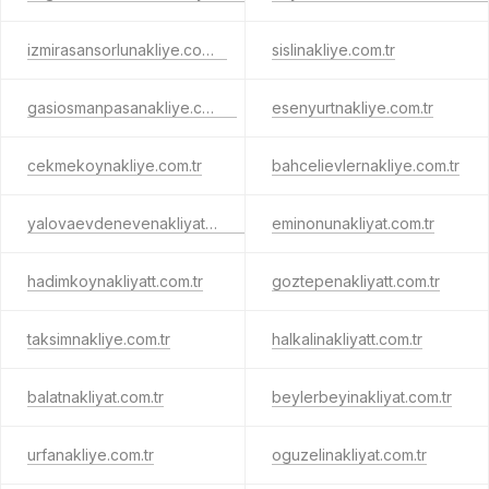
izmirasansorlunakliye.com.tr
sislinakliye.com.tr
gasiosmanpasanakliye.com.tr
esenyurtnakliye.com.tr
cekmekoynakliye.com.tr
bahcelievlernakliye.com.tr
yalovaevdenevenakliyat.com.tr
eminonunakliyat.com.tr
hadimkoynakliyatt.com.tr
goztepenakliyatt.com.tr
taksimnakliye.com.tr
halkalinakliyatt.com.tr
balatnakliyat.com.tr
beylerbeyinakliyat.com.tr
urfanakliye.com.tr
oguzelinakliyat.com.tr