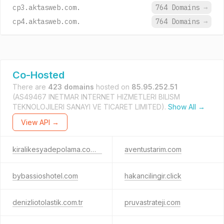
cp3.aktasweb.com.
764 Domains
→
cp4.aktasweb.com.
764 Domains
→
Co-Hosted
There are
423 domains
hosted on
85.95.252.51
(AS49467 INETMAR INTERNET HIZMETLERI BILISM
TEKNOLOJILERI SANAYI VE TICARET LIMITED).
Show All →
View API →
kiralikesyadepolama.com.tr
aventustarim.com
bybassioshotel.com
hakancilingir.click
denizliotolastik.com.tr
pruvastrateji.com