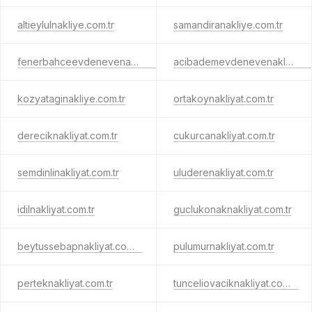
altieylulnakliye.com.tr
samandiranakliye.com.tr
fenerbahceevdenevenakliyat.com.tr
acibademevdenevenakliyat.com.tr
kozyataginakliye.com.tr
ortakoynakliyat.com.tr
dereciknakliyat.com.tr
cukurcanakliyat.com.tr
semdinlinakliyat.com.tr
uluderenakliyat.com.tr
idilnakliyat.com.tr
guclukonaknakliyat.com.tr
beytussebapnakliyat.com.tr
pulumurnakliyat.com.tr
perteknakliyat.com.tr
tunceliovaciknakliyat.com.tr