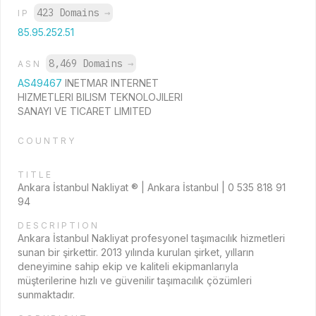
423 Domains
→
IP
85.95.252.51
8,469 Domains
→
ASN
AS49467
INETMAR INTERNET
HIZMETLERI BILISM TEKNOLOJILERI
SANAYI VE TICARET LIMITED
COUNTRY
TITLE
Ankara İstanbul Nakliyat ® | Ankara İstanbul | 0 535 818 91
94
DESCRIPTION
Ankara İstanbul Nakliyat profesyonel taşımacılık hizmetleri
sunan bir şirkettir. 2013 yılında kurulan şirket, yılların
deneyimine sahip ekip ve kaliteli ekipmanlarıyla
müşterilerine hızlı ve güvenilir taşımacılık çözümleri
sunmaktadır.