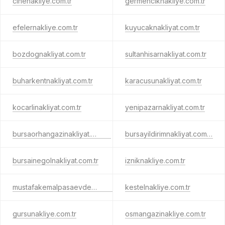
cinenakliye.com.tr
germenciknakliye.com.tr
efelernakliye.com.tr
kuyucaknakliyat.com.tr
bozdognakliyat.com.tr
sultanhisarnakliyat.com.tr
buharkentnakliyat.com.tr
karacusunakliyat.com.tr
kocarlinakliyat.com.tr
yenipazarnakliyat.com.tr
bursaorhangazinakliyat.com.tr
bursayildirimnakliyat.com.tr
bursainegolnakliyat.com.tr
izniknakliye.com.tr
mustafakemalpasaevdenevenakliyat.com.tr
kestelnakliye.com.tr
gursunakliye.com.tr
osmangazinakliye.com.tr