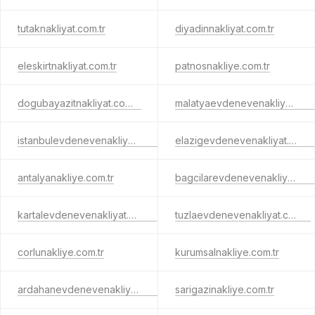
tutaknakliyat.com.tr
diyadinnakliyat.com.tr
eleskirtnakliyat.com.tr
patnosnakliye.com.tr
dogubayazitnakliyat.com.tr
malatyaevdenevenakliyat.com.tr
istanbulevdenevenakliyat.com.tr
elazigevdenevenakliyat.com.tr
antalyanakliye.com.tr
bagcilarevdenevenakliyat.com.tr
kartalevdenevenakliyat.com.tr
tuzlaevdenevenakliyat.com.tr
corlunakliye.com.tr
kurumsalnakliye.com.tr
ardahanevdenevenakliyat.com.tr
sarigazinakliye.com.tr