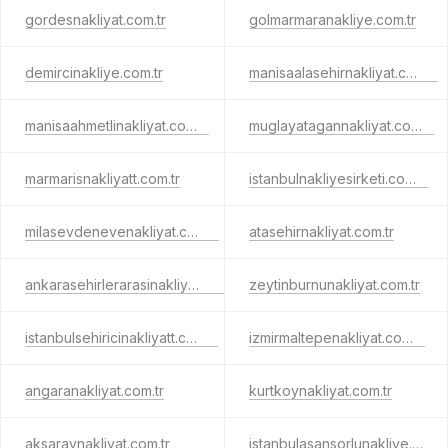
gordesnakliyat.com.tr
golmarmaranakliye.com.tr
demircinakliye.com.tr
manisaalasehirnakliyat.com.tr
manisaahmetlinakliyat.com.tr
muglayatagannakliyat.com.tr
marmarisnakliyatt.com.tr
istanbulnakliyesirketi.com.tr
milasevdenevenakliyat.com.tr
atasehirnakliyat.com.tr
ankarasehirlerarasinakliyatt.com.tr
zeytinburnunakliyat.com.tr
istanbulsehiricinakliyatt.com.tr
izmirmaltepenakliyat.com.tr
angaranakliyat.com.tr
kurtkoynakliyat.com.tr
aksaraynakliyat.com.tr
istanbulasansorlunakliye.com.tr