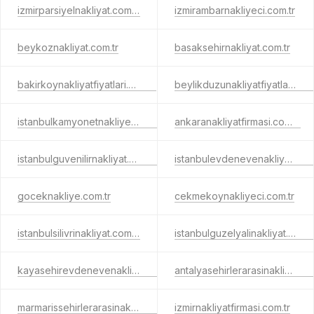
izmirparsiyelnakliyat.com.tr
izmirambarnakliyeci.com.tr
beykoznakliyat.com.tr
basaksehirnakliyat.com.tr
bakirkoynakliyatfiyatlari.com.tr
beylikduzunakliyatfiyatlari.com.tr
istanbulkamyonetnakliye.com.tr
ankaranakliyatfirmasi.com.tr
istanbulguvenilirnakliyat.com.tr
istanbulevdenevenakliyat.net.tr
goceknakliye.com.tr
cekmekoynakliyeci.com.tr
istanbulsilivrinakliyat.com.tr
istanbulguzelyalinakliyat.com.tr
kayasehirevdenevenakliyat.com.tr
antalyasehirlerarasinakliyatt.com.tr
marmarissehirlerarasinakliye.com.tr
izmirnakliyatfirmasi.com.tr