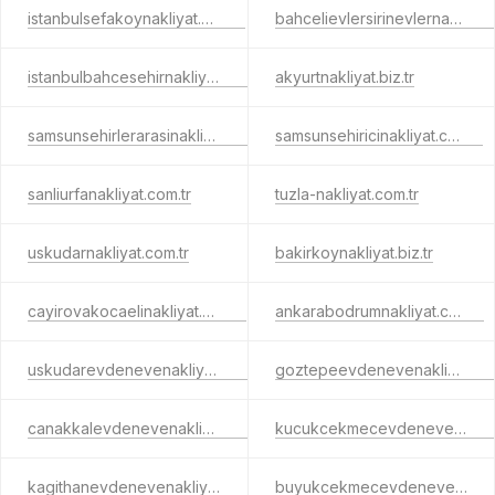
istanbulsefakoynakliyat.com.tr
bahcelievlersirinevlernakliyat.com.tr
istanbulbahcesehirnakliyat.com.tr
akyurtnakliyat.biz.tr
samsunsehirlerarasinakliyat.com.tr
samsunsehiricinakliyat.com.tr
sanliurfanakliyat.com.tr
tuzla-nakliyat.com.tr
uskudarnakliyat.com.tr
bakirkoynakliyat.biz.tr
cayirovakocaelinakliyat.com.tr
ankarabodrumnakliyat.com.tr
uskudarevdenevenakliyat.com.tr
goztepeevdenevenakliyat.biz.tr
canakkalevdenevenakliyat.com.tr
kucukcekmecevdenevenakliyat.com.tr
kagithanevdenevenakliyat.com.tr
buyukcekmecevdenevenakliyat.com.tr