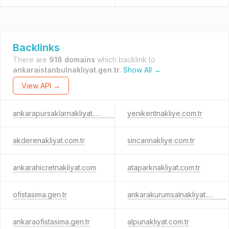
Backlinks
There are
918 domains
which backlink to
ankaraistanbulnakliyat.gen.tr
.
Show All →
View API →
ankarapursaklarnakliyat.com.tr
yenikentnakliye.com.tr
akderenakliyat.com.tr
sincannakliye.com.tr
ankarahicretnakliyat.com
ataparknakliyat.com.tr
ofistasima.gen.tr
ankarakurumsalnakliyat.gen.tr
ankaraofistasima.gen.tr
alpunakliyat.com.tr