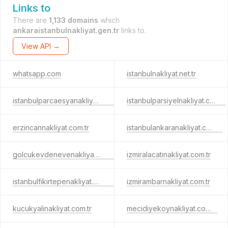
Links to
There are
1,133 domains
which
ankaraistanbulnakliyat.gen.tr
links to.
View API →
whatsapp.com
istanbulnakliyat.net.tr
istanbulparcaesyanakliye.com.tr
istanbulparsiyelnakliyat.com.tr
erzincannakliyat.com.tr
istanbulankaranakliyat.com.tr
golcukevdenevenakliyat.com.tr
izmiralacatinakliyat.com.tr
istanbulfikirtepenakliyat.com.tr
izmirambarnakliyat.com.tr
kucukyalinakliyat.com.tr
mecidiyekoynakliyat.com.tr