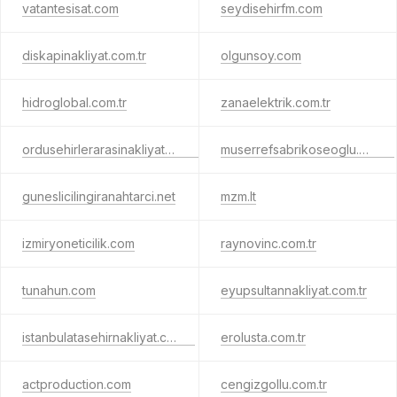
vatantesisat.com
seydisehirfm.com
diskapinakliyat.com.tr
olgunsoy.com
hidroglobal.com.tr
zanaelektrik.com.tr
ordusehirlerarasinakliyat.web.tr
muserrefsabrikoseoglu.com.tr
guneslicilingiranahtarci.net
mzm.lt
izmiryoneticilik.com
raynovinc.com.tr
tunahun.com
eyupsultannakliyat.com.tr
istanbulatasehirnakliyat.com.tr
erolusta.com.tr
actproduction.com
cengizgollu.com.tr