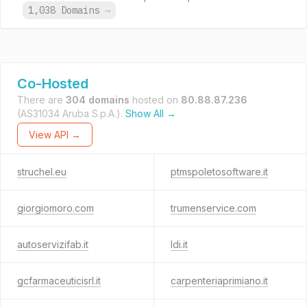
1,038 Domains
→
Co-Hosted
There are
304 domains
hosted on
80.88.87.236
(AS31034 Aruba S.p.A.).
Show All →
View API →
struchel.eu
ptmspoletosoftware.it
giorgiomoro.com
trumenservice.com
autoservizifab.it
ldi.it
gcfarmaceuticisrl.it
carpenteriaprimiano.it