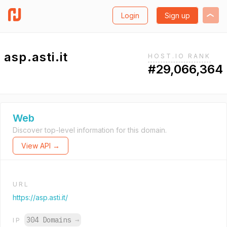
Login
Sign up
asp.asti.it
HOST.IO RANK
#29,066,364
Web
Discover top-level information for this domain.
View API →
URL
https://asp.asti.it/
304 Domains
→
IP