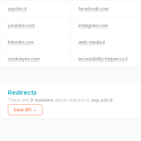
aspdoc.it
facebook.com
youtube.com
instagram.com
linkedin.com
web-media.it
cookieyes.com
accessibility-helper.co.il
Redirects
There are
0 domains
which redirect to
asp.asti.it
.
View API →