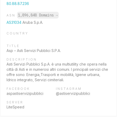
80.88.87.236
1,896,848 Domains
→
ASN
AS31034
Aruba S.p.A.
COUNTRY
TITLE
Asp – Asti Servizi Pubblici S.P.A.
DESCRIPTION
Asti Servizi Pubblici S.p.A. è una multiutility che opera nella
città di Asti e in numerosi altri comuni. I principali servizi che
offre sono: Energia,Trasporti e mobilità, Igiene urbana,
Idrico integrato, Servizi cimiteriali.
FACEBOOK
INSTAGRAM
aspastiservizipubblici
@astiservizipubblici
SERVER
LiteSpeed