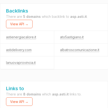
Backlinks
There are
5 domains
which backlink to
asp.asti.it
.
View API →
astienergiacalore.it
ato5astigiano.it
astidelivery.com
albatroscomunicazione.it
lanuovaprovincia.it
Links to
There are
8 domains
which
asp.asti.it
links to.
View API →