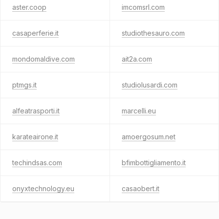
aster.coop
imcomsrl.com
casaperferie.it
studiothesauro.com
mondomaldive.com
ait2a.com
ptmgs.it
studiolusardi.com
alfeatrasporti.it
marcelli.eu
karateairone.it
amoergosum.net
techindsas.com
bfimbottigliamento.it
onyxtechnology.eu
casaobert.it