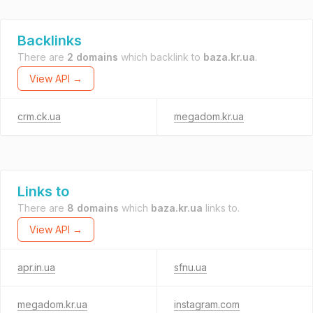
Backlinks
There are
2 domains
which backlink to
baza.kr.ua
.
View API →
crm.ck.ua
megadom.kr.ua
Links to
There are
8 domains
which
baza.kr.ua
links to.
View API →
apr.in.ua
sfnu.ua
megadom.kr.ua
instagram.com