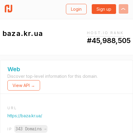
Login
Sign up
baza.kr.ua
HOST.IO RANK
#45,988,505
Web
Discover top-level information for this domain.
View API →
URL
https://baza.kr.ua/
343 Domains
→
IP