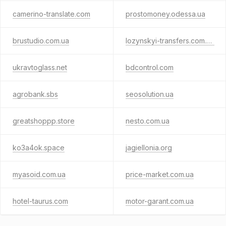
camerino-translate.com
prostomoney.odessa.ua
brustudio.com.ua
lozynskyi-transfers.com.ua
ukravtoglass.net
bdcontrol.com
agrobank.sbs
seosolution.ua
greatshoppp.store
nesto.com.ua
ko3a4ok.space
jagiellonia.org
myasoid.com.ua
price-market.com.ua
hotel-taurus.com
motor-garant.com.ua