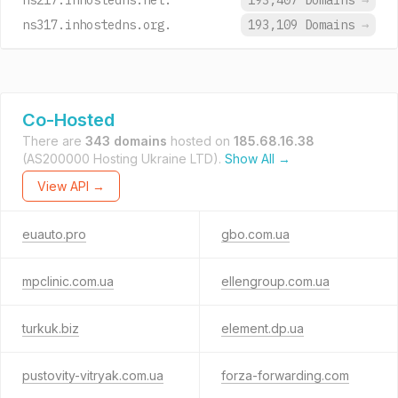
ns217.inhostedns.net.
193,407 Domains
→
ns317.inhostedns.org.
193,109 Domains
→
Co-Hosted
There are
343 domains
hosted on
185.68.16.38
(AS200000 Hosting Ukraine LTD).
Show All →
View API →
euauto.pro
gbo.com.ua
mpclinic.com.ua
ellengroup.com.ua
turkuk.biz
element.dp.ua
pustovity-vitryak.com.ua
forza-forwarding.com