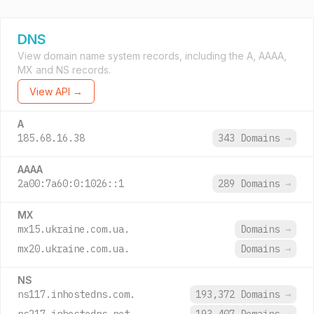
DNS
View domain name system records, including the A, AAAA,
MX and NS records.
View API →
A
185.68.16.38
343 Domains
→
AAAA
2a00:7a60:0:1026::1
289 Domains
→
MX
mx15.ukraine.com.ua.
Domains
→
mx20.ukraine.com.ua.
Domains
→
NS
ns117.inhostedns.com.
193,372 Domains
→