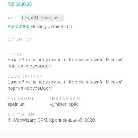
185.68.16.38
175,621 Domains
→
ASN
AS200000
Hosting Ukraine LTD
COUNTRY
TITLE
База об'єктів нерухомості | Кропивницький | Міський
портал нерухомості
DESCRIPTION
База об'єктів нерухомості | Кропивницький | Міський
портал нерухомості
FACEBOOK
INSTAGRAM
apr.in.ua
@mister_optic_
COPYRIGHT
© WebWizard CRM. Кропивницький. 2020.