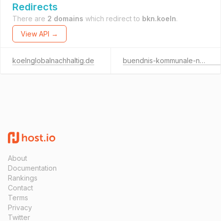
Redirects
There are
2 domains
which redirect to
bkn.koeln
.
View API →
koelnglobalnachhaltig.de
buendnis-kommunale-nachhaltigkeit.koeln
About
Documentation
Rankings
Contact
Terms
Privacy
Twitter