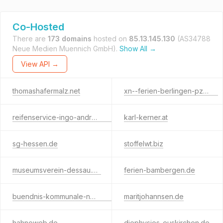
Co-Hosted
There are
173 domains
hosted on
85.13.145.130
(AS34788
Neue Medien Muennich GmbH).
Show All →
View API →
thomashafermalz.net
xn--ferien-berlingen-pzb.de
reifenservice-ingo-andreas.de
karl-kerner.at
sg-hessen.de
stoffelwt.biz
museumsverein-dessau.de
ferien-bambergen.de
buendnis-kommunale-nachhaltigkeit.koeln
maritjohannsen.de
hahneweb.de
diephysios-euskirchen.de