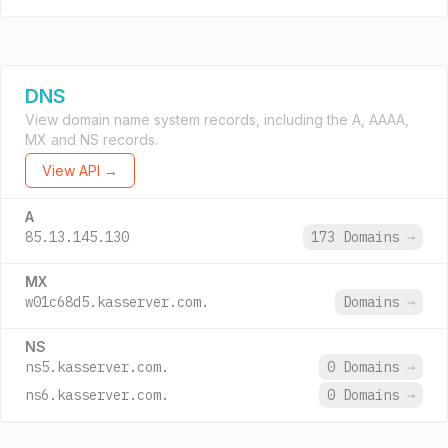
DNS
View domain name system records, including the A, AAAA,
MX and NS records.
View API →
A
85.13.145.130
173 Domains
→
MX
w01c68d5.kasserver.com.
Domains
→
NS
ns5.kasserver.com.
0 Domains
→
ns6.kasserver.com.
0 Domains
→