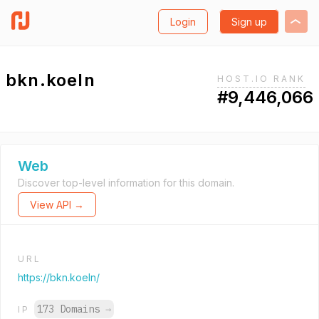
Login
Sign up
bkn.koeln
HOST.IO RANK
#9,446,066
Web
Discover top-level information for this domain.
View API →
URL
https://bkn.koeln/
173 Domains
→
IP