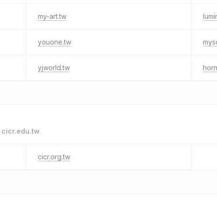
my-art.tw
lumi
youone.tw
mys
yjworld.tw
hor
o
cicr.edu.tw
.
cicr.org.tw