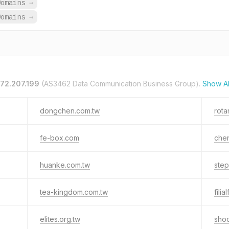
Domains
→
Domains
→
.72.207.199
(AS3462 Data Communication Business Group).
Show Al
dongchen.com.tw
rota
fe-box.com
che
huanke.com.tw
step
tea-kingdom.com.tw
filia
elites.org.tw
sho