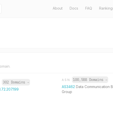
About
Docs
FAQ
Ranking
domain.
100,588 Domains
→
ASN
302 Domains
→
P
AS3462
Data Communication B
1.72.207.199
Group