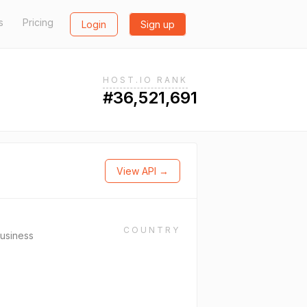
s
Pricing
Login
Sign up
HOST.IO RANK
#36,521,691
View API →
COUNTRY
usiness