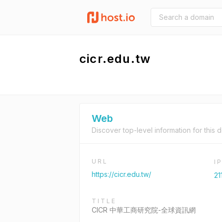
cicr.edu.tw
Web
Discover top-level information for this 
URL
I
https://cicr.edu.tw/
21
TITLE
CICR 中華工商研究院-全球資訊網