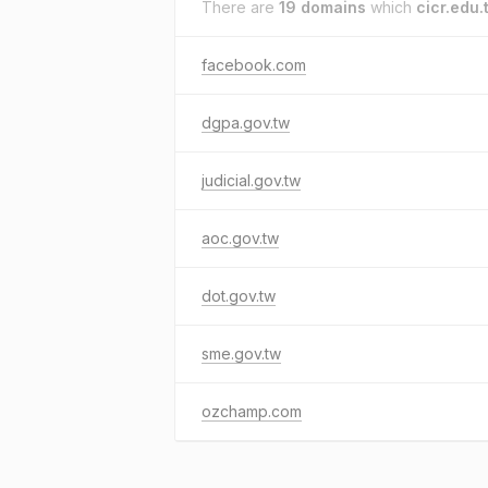
There are
19 domains
which
cicr.edu.
facebook.com
dgpa.gov.tw
judicial.gov.tw
aoc.gov.tw
dot.gov.tw
sme.gov.tw
ozchamp.com