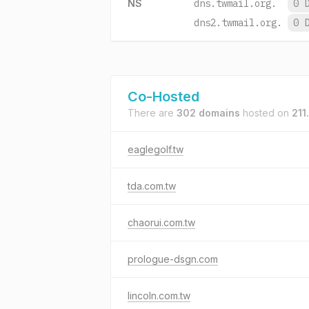
NS
dns.twmail.org.
0 
dns2.twmail.org.
0 
Co-Hosted
There are
302 domains
hosted on
211
eaglegolf.tw
tda.com.tw
chaorui.com.tw
prologue-dsgn.com
lincoln.com.tw