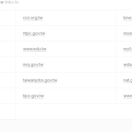
tw
links to.
cicr.org.tw
bnex
ntpc.gov.tw
moe
www.edu.tw
mof.
moj.gov.tw
wda
taiwanjobs.gov.tw
nat.
tipo.gov.tw
www