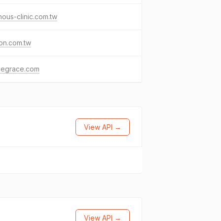
nous-clinic.com.tw
on.com.tw
negrace.com
View API →
View API →