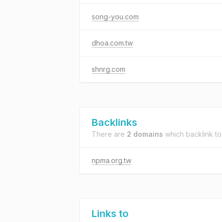
song-you.com
dhoa.com.tw
shnrg.com
Backlinks
There are
2 domains
which backlink t
npma.org.tw
Links to