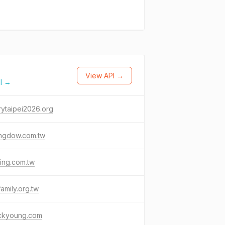
View API →
l →
rytaipei2026.org
ngdow.com.tw
ing.com.tw
lfamily.org.tw
ckyoung.com