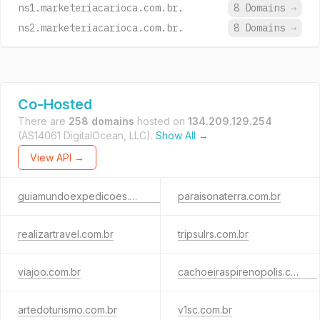
ns1.marketeriacarioca.com.br.
8 Domains
→
ns2.marketeriacarioca.com.br.
8 Domains
→
Co-Hosted
There are
258 domains
hosted on
134.209.129.254
(AS14061 DigitalOcean, LLC).
Show All →
View API →
guiamundoexpedicoes.com.br
paraisonaterra.com.br
realizartravel.com.br
tripsulrs.com.br
viajoo.com.br
cachoeiraspirenopolis.com.br
artedoturismo.com.br
v1sc.com.br