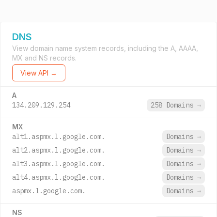
DNS
View domain name system records, including the A, AAAA,
MX and NS records.
View API →
A
134.209.129.254
258 Domains
→
MX
alt1.aspmx.l.google.com.
Domains
→
alt2.aspmx.l.google.com.
Domains
→
alt3.aspmx.l.google.com.
Domains
→
alt4.aspmx.l.google.com.
Domains
→
aspmx.l.google.com.
Domains
→
NS