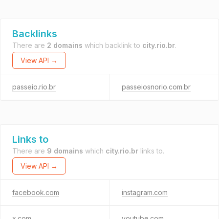
Backlinks
There are
2 domains
which backlink to
city.rio.br
.
View API →
passeio.rio.br
passeiosnorio.com.br
Links to
There are
9 domains
which
city.rio.br
links to.
View API →
facebook.com
instagram.com
x.com
youtube.com