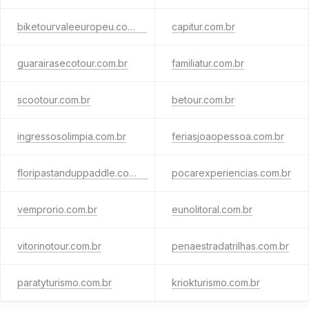
biketourvaleeuropeu.com.br
capitur.com.br
guarairasecotour.com.br
familiatur.com.br
scootour.com.br
betour.com.br
ingressosolimpia.com.br
feriasjoaopessoa.com.br
floripastanduppaddle.com.br
pocarexperiencias.com.br
vemprorio.com.br
eunolitoral.com.br
vitorinotour.com.br
penaestradatrilhas.com.br
paratyturismo.com.br
kriokturismo.com.br