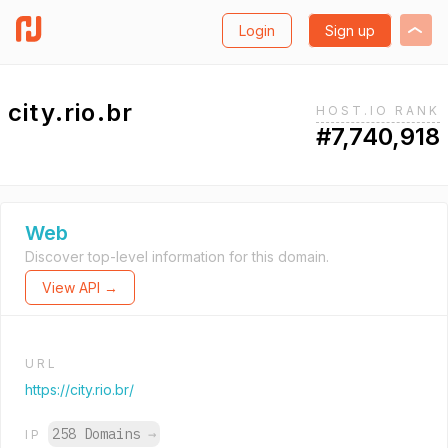
Login
Sign up
city.rio.br
HOST.IO RANK
#7,740,918
Web
Discover top-level information for this domain.
View API →
URL
https://city.rio.br/
258 Domains
→
IP