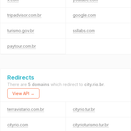
tripadvisor.com.br
google.com
turismo.gov.br
ssllabs.com
paytour.com.br
Redirects
There are
5 domains
which redirect to
city.rio.br
.
View API →
terravistario.com.br
cityrio.tur.br
cityrio.com
cityrioturismo.tur.br