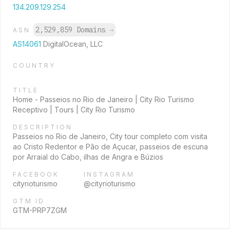
134.209.129.254
2,529,859 Domains
→
ASN
AS14061
DigitalOcean, LLC
COUNTRY
TITLE
Home - Passeios no Rio de Janeiro | City Rio Turismo
Receptivo | Tours | City Rio Turismo
DESCRIPTION
Passeios no Rio de Janeiro, City tour completo com visita
ao Cristo Redentor e Pão de Açucar, passeios de escuna
por Arraial do Cabo, ilhas de Angra e Búzios
FACEBOOK
INSTAGRAM
cityrioturismo
@cityrioturismo
GTM ID
GTM-PRP7ZGM